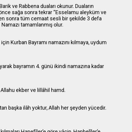
-Barik ve Rabbena duaları okunur. Duaların
 önce sağa sonra tekrar “Esselamu aleyküm ve
ten sonra tüm cemaat sesli bir şekilde 3 defa
ram Namazı tamamlanmış olur.
n için Kurban Bayramı namazını kılmaya, uydum
arak bayramın 4. günü ikindi namazına kadar
 Allahu ekber ve lillâhil hamd.
tan başka ilâh yoktur, Allah her şeyden yücedir.
ılmaları Hanefîler’e göre vâcip, Hanbelîler’e