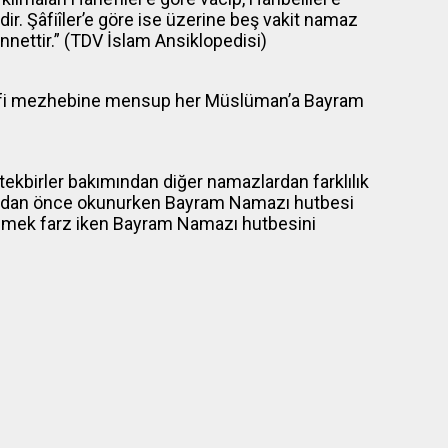
dir. Şâfiîler’e göre ise üzerine beş vakit namaz
nettir.” (TDV İslam Ansiklopedisi)
anefi mezhebine mensup her Müslüman’a Bayram
 tekbirler bakımından diğer namazlardan farklılık
azdan önce okunurken Bayram Namazı hutbesi
mek farz iken Bayram Namazı hutbesini