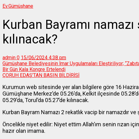
Ev.
Gümüşhane
Kurban Bayramı namazı 
kılınacak?
admin
0
15/06/2024 4:38 pm
Gümüşhane Belediyesinin İmar Uygulamaları Eleştiriliyor; “Zabıta
Bir Gün Kala Kongre Ertelendi
ÇORUH EDAŞ’TAN BASIN BİLDİRİSİ
Kurumun web sitesinde yer alan bilgilere göre 16 Hazir
Gümüşhane Merkez’de 05.26’da, Kelkit ilçesinde 05.28’de,
05.29’da, Torul’da 05.27’de kılınacak.
Kurban Bayram Namazı 2 rekatlık vacip bir namazdır ve şu 
Öncelikle niyet edilir: Niyet ettim Allah’ım senin rıza
hazır olan imama.