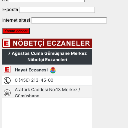
E-posta
İnternet sitesi
Gümüşhane, TR
16:37,
07/08/2026
28
°C