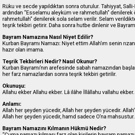
Rüku ve secde yapıldıktan sonra oturulur. Tahiyyat, Salli
ardından “Esselamu aleyküm ve rahmetullah” denilerek
rahmetullah” denilerek sola selam verilir. Selam verildik
teşrik tekbiri getirir. Daha sonra hutbe dinlenir ve Bay
Bayram Namazına Nasıl Niyet Edilir?
Kurban Bayramı Namazı: Niyet ettim Allah’ım senin rıza
hazır olan imama.
Teşrik Tekbirleri Nedir? Nasıl Okunur?
Kurban Bayramı’nın arefesinde sabah namazından başlay
her farz namazlardan sonra teşrik tekbiri getirilir.
Okunuşu:
Allahu ekber Allahu ekber. Lâ ilâhe İllâllahu vallahu ekber.
Anlamı:
Allah her şeyden yücedir, Allah her şeyden yücedir. Allah’
Allah her şeyden yücedir, hamd sadece O’na mahsustur.
Bayram Namazını Kılmanın Hükmü Nedir?
“Cuma namazı kılması farz olan kişilerin bayram namazı k