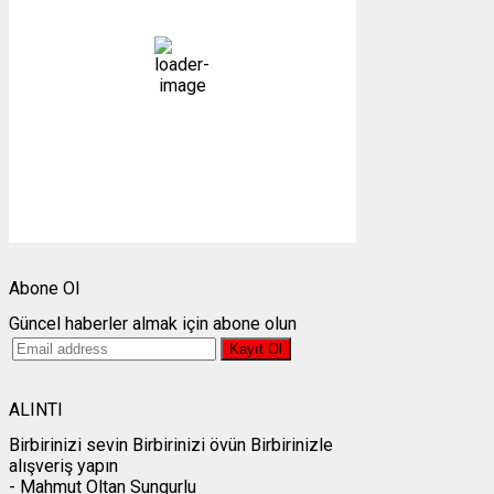
açık
21 %
1004 mb
5 mph
Bulutlar:
10%
Görünürlük:
10km
Gündoğumu:
05:24
Gün batımı:
19:30
Weather from OpenWeatherMap
Abone Ol
Güncel haberler almak için abone olun
ALINTI
Birbirinizi sevin Birbirinizi övün Birbirinizle
alışveriş yapın
- Mahmut Oltan Sungurlu