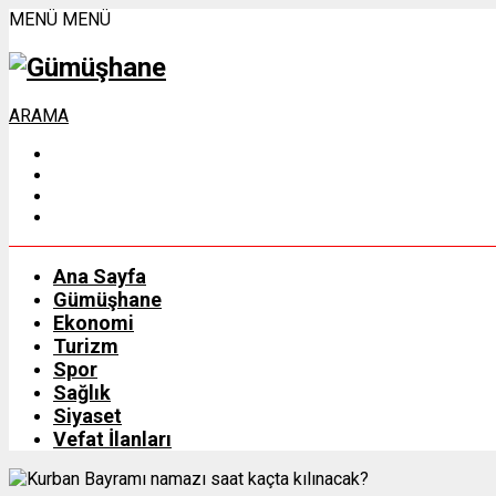
MENÜ
MENÜ
ARAMA
Ana Sayfa
Gümüşhane
Ekonomi
Turizm
Spor
Sağlık
Siyaset
Vefat İlanları