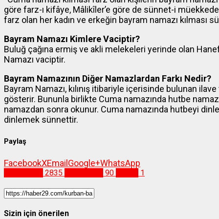
göre farz-ı kifâye, Mâlikîler’e göre de sünnet-i müekkede
farz olan her kadın ve erkeğin bayram namazı kılması sün
Bayram Namazı Kimlere Vaciptir?
Buluğ çağına ermiş ve akli melekeleri yerinde olan H
Namazı vaciptir.
Bayram Namazının Diğer Namazlardan Farkı Nedir?
Bayram Namazı, kılınış itibariyle içerisinde bulunan ilave
gösterir. Bununla birlikte Cuma namazında hutbe nam
namazdan sonra okunur. Cuma namazında hutbeyi dinle
dinlemek sünnettir.
Paylaş
Facebook
X
Email
Google+
WhatsApp
Gümüşhane
2835
gümüşhane
90
namaz
1
Sizin için önerilen