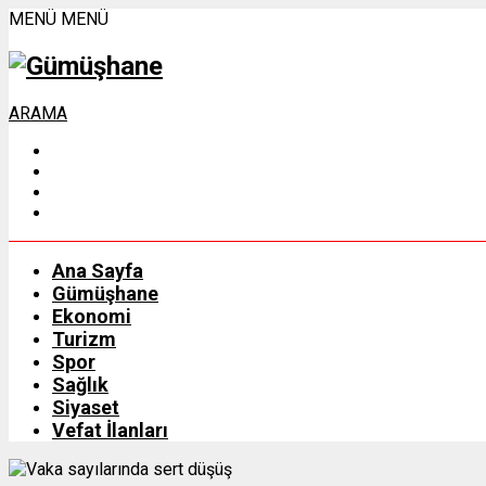
MENÜ
MENÜ
ARAMA
Ana Sayfa
Gümüşhane
Ekonomi
Turizm
Spor
Sağlık
Siyaset
Vefat İlanları