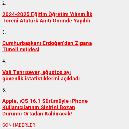
2.
2024-2025 Eğitim Öğretim Yılının İlk
Töreni Atatürk Anıtı Önünde Yapıldı
3.
Cumhurbaşkanı Erdoğan’dan Zigana
Tüneli müjdesi
4.
Vali Tanrısever, ağustos ayı
güvenlik istatistiklerini açıkladı
5.
Apple, iOS 16.1 Sürümüyle iPhone
Kullanıcılarının Sinirini Bozan
Durumu Ortadan Kaldıracak!
SON HABERLER