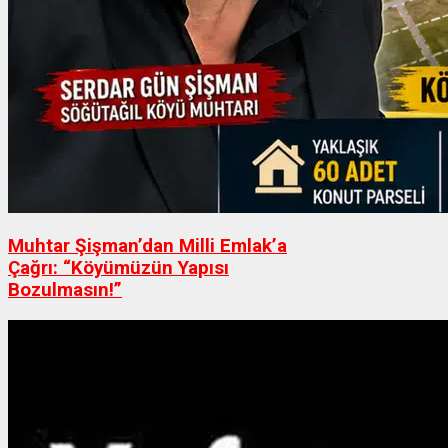
Muhtar Şişman’dan Milli Emlak’a
Çağrı: “Köyümüzün Yapısı
Bozulmasın!”