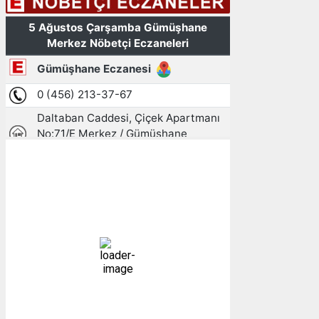
Gümüşhane, TR
07:58,
06/08/2026
15
°C
açık
67 %
1015 mb
3 mph
Bulutlar:
2%
Görünürlük:
10km