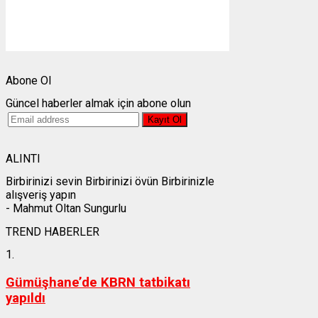
Gündoğumu:
05:23
Gün batımı:
19:31
Weather from OpenWeatherMap
Abone Ol
Güncel haberler almak için abone olun
ALINTI
Birbirinizi sevin Birbirinizi övün Birbirinizle
alışveriş yapın
- Mahmut Oltan Sungurlu
TREND HABERLER
1.
Gümüşhane’de KBRN tatbikatı
yapıldı