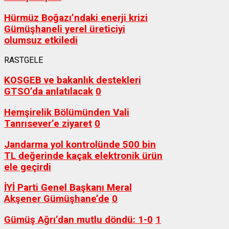
Hürmüz Boğazı’ndaki enerji krizi
Gümüşhaneli yerel üreticiyi
olumsuz etkiledi
RASTGELE
KOSGEB ve bakanlık destekleri
GTSO’da anlatılacak
0
Hemşirelik Bölümünden Vali
Tanrısever’e ziyaret
0
Jandarma yol kontrolünde 500 bin
TL değerinde kaçak elektronik ürün
ele geçirdi
İYİ Parti Genel Başkanı Meral
Akşener Gümüşhane’de
0
Gümüş Ağrı’dan mutlu döndü: 1-0
1