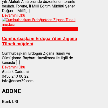
yılı, Atatürk Anıtı önünde düzenlenen törenle
başladı. Törene, İl Millî Eğitim Müdürü Şener
Doğan, İl Millî [...]
Devamını Oku
Gümüşhane
Cumhurbaşkanı Erdoğan’dan Zigana
Tüneli müjdesi
Cumhurbaşkanı Erdoğan Zigana Tüneli ve
Gümüşhane-Bayburt Havalimanı ile ilgili de
konuştu [...]
Devamını Oku
Atatürk Caddesi
0456 213 00 22
info@haber29.com
ABONE
Blank URI