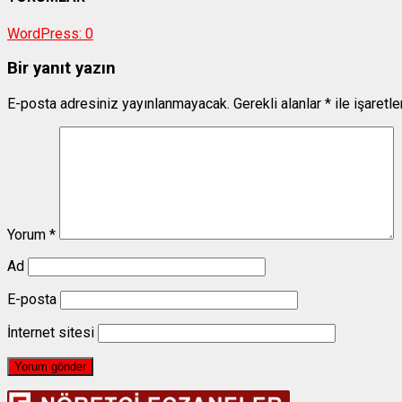
WordPress:
0
Bir yanıt yazın
E-posta adresiniz yayınlanmayacak.
Gerekli alanlar
*
ile işaretl
Yorum
*
Ad
E-posta
İnternet sitesi