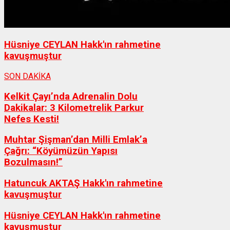
Hüsniye CEYLAN Hakk'ın rahmetine
kavuşmuştur
SON DAKİKA
Kelkit Çayı’nda Adrenalin Dolu
Dakikalar: 3 Kilometrelik Parkur
Nefes Kesti!
Muhtar Şişman’dan Milli Emlak’a
Çağrı: “Köyümüzün Yapısı
Bozulmasın!”
Hatuncuk AKTAŞ Hakk'ın rahmetine
kavuşmuştur
Hüsniye CEYLAN Hakk'ın rahmetine
kavuşmuştur