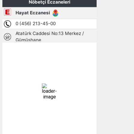
Gümüşhane, TR
11:00,
07/08/2026
24
°C
açık
37 %
1008 mb
5 mph
Bulutlar:
0%
Görünürlük:
10km
Gündoğumu:
05:24
Gün batımı:
19:30