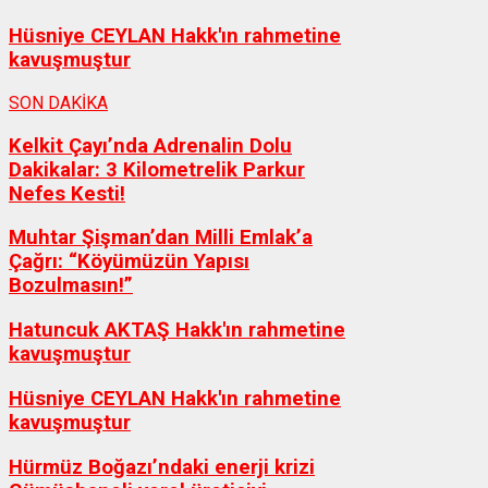
Hüsniye CEYLAN Hakk'ın rahmetine
kavuşmuştur
SON DAKİKA
Kelkit Çayı’nda Adrenalin Dolu
Dakikalar: 3 Kilometrelik Parkur
Nefes Kesti!
Muhtar Şişman’dan Milli Emlak’a
Çağrı: “Köyümüzün Yapısı
Bozulmasın!”
Hatuncuk AKTAŞ Hakk'ın rahmetine
kavuşmuştur
Hüsniye CEYLAN Hakk'ın rahmetine
kavuşmuştur
Hürmüz Boğazı’ndaki enerji krizi