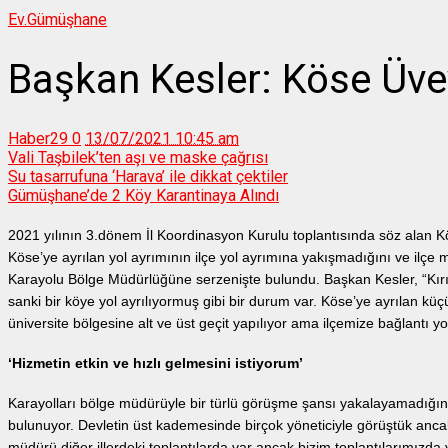
Ev.
Gümüşhane
Başkan Kesler: Köse Üve
Haber29
0
13/07/2021 10:45 am
Vali Taşbilek’ten aşı ve maske çağrısı
Su tasarrufuna ‘Harava’ ile dikkat çektiler
Gümüşhane’de 2 Köy Karantinaya Alındı
2021 yılının 3.dönem İl Koordinasyon Kurulu toplantısında söz alan K
Köse’ye ayrılan yol ayrımının ilçe yol ayrımına yakışmadığını ve ilçe 
Karayolu Bölge Müdürlüğüne serzenişte bulundu. Başkan Kesler, “Kırık
sanki bir köye yol ayrılıyormuş gibi bir durum var. Köse’ye ayrılan kü
üniversite bölgesine alt ve üst geçit yapılıyor ama ilçemize bağlantı yo
‘Hizmetin etkin ve hızlı gelmesini istiyorum’
Karayolları bölge müdürüyle bir türlü görüşme şansı yakalayamadığı
bulunuyor. Devletin üst kademesinde birçok yöneticiyle görüştük anc
müdürü diğer illerdeki toplantılarda var ancak bizim toplantılarımızda 