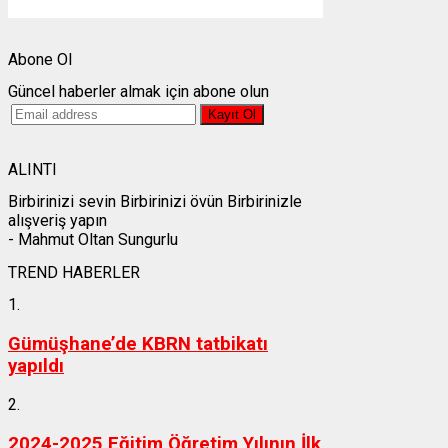
Weather from OpenWeatherMap
Abone Ol
Güncel haberler almak için abone olun
ALINTI
Birbirinizi sevin Birbirinizi övün Birbirinizle
alışveriş yapın
- Mahmut Oltan Sungurlu
TREND HABERLER
1.
Gümüşhane’de KBRN tatbikatı
yapıldı
2.
2024-2025 Eğitim Öğretim Yılının İlk