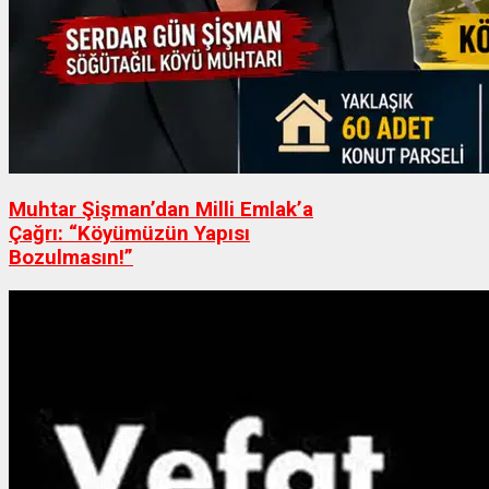
Muhtar Şişman’dan Milli Emlak’a
Çağrı: “Köyümüzün Yapısı
Bozulmasın!”