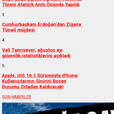
Töreni Atatürk Anıtı Önünde Yapıldı
3.
Cumhurbaşkanı Erdoğan’dan Zigana
Tüneli müjdesi
4.
Vali Tanrısever, ağustos ayı
güvenlik istatistiklerini açıkladı
5.
Apple, iOS 16.1 Sürümüyle iPhone
Kullanıcılarının Sinirini Bozan
Durumu Ortadan Kaldıracak!
SON HABERLER