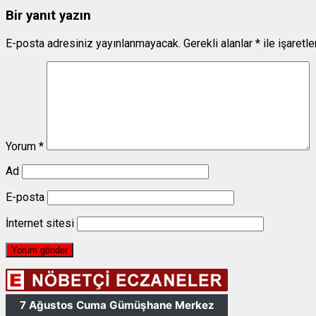
Bir yanıt yazın
E-posta adresiniz yayınlanmayacak.
Gerekli alanlar
*
ile işaretl
Yorum
*
Ad
E-posta
İnternet sitesi