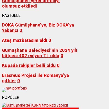
Gümüşhaneli yerel üreticiyi
olumsuz etkiledi
RASTGELE
DOKA Gümüşhane’ye, Biz DOKA’ya
Yabancı
0
Ateş mazbatasını aldı
0
Gümüşhane Belediyesi’nin 2024 yılı
bütçesi 402 milyon TL oldu
0
Kupada rakipler belli oldu
0
Erasmus Projesi ile Romanya’ya
gittiler
0
POPÜLER