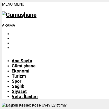
MENÜ
MENÜ
ARAMA
Ana Sayfa
Gümüşhane
Ekonomi
Turizm
Spor
Sağlık
Siyaset
Vefat İlanları