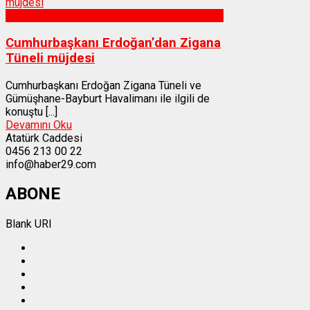
Gümüşhane
Cumhurbaşkanı Erdoğan’dan Zigana
Tüneli müjdesi
Cumhurbaşkanı Erdoğan Zigana Tüneli ve
Gümüşhane-Bayburt Havalimanı ile ilgili de
konuştu [...]
Devamını Oku
Atatürk Caddesi
0456 213 00 22
info@haber29.com
ABONE
Blank URI