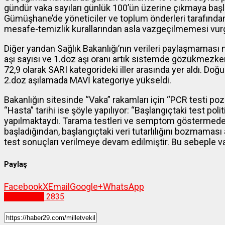
gündür vaka sayıları günlük 100’ün üzerine çıkmaya başl
Gümüşhane’de yöneticiler ve toplum önderleri tarafından s
mesafe-temizlik kurallarından asla vazgeçilmemesi vurg
Diğer yandan Sağlık Bakanlığı’nın verileri paylaşmama
aşı sayısı ve 1.doz aşı oranı artık sistemde gözükmezk
72,9 olarak SARI kategorideki iller arasında yer aldı. D
2.doz aşılamada MAVİ kategoriye yükseldi.
Bakanlığın sitesinde “Vaka” rakamları için “PCR testi pozi
“Hasta” tarihi ise şöyle yapılıyor: “Başlangıçtaki test po
yapılmaktaydı. Tarama testleri ve semptom göstermeden 
başladığından, başlangıçtaki veri tutarlılığını bozmama
test sonuçları verilmeye devam edilmiştir. Bu sebeple vak
Paylaş
Facebook
X
Email
Google+
WhatsApp
Gümüşhane
2835