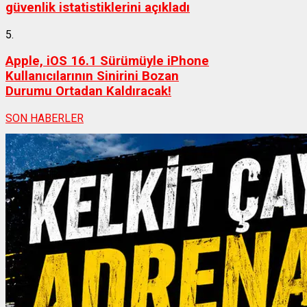
güvenlik istatistiklerini açıkladı
5.
Apple, iOS 16.1 Sürümüyle iPhone
Kullanıcılarının Sinirini Bozan
Durumu Ortadan Kaldıracak!
SON HABERLER