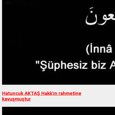
Hatuncuk AKTAŞ Hakk'ın rahmetine
kavuşmuştur