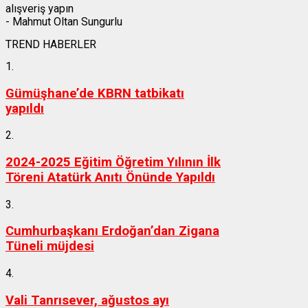
alışveriş yapın
- Mahmut Oltan Sungurlu
TREND HABERLER
1.
Gümüşhane’de KBRN tatbikatı
yapıldı
2.
2024-2025 Eğitim Öğretim Yılının İlk
Töreni Atatürk Anıtı Önünde Yapıldı
3.
Cumhurbaşkanı Erdoğan’dan Zigana
Tüneli müjdesi
4.
Vali Tanrısever, ağustos ayı