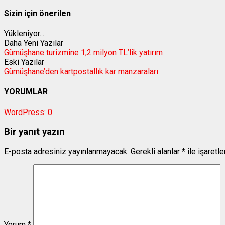
Sizin için önerilen
Yükleniyor...
Daha Yeni Yazılar
Gümüşhane turizmine 1,2 milyon TL’lik yatırım
Eski Yazılar
Gümüşhane’den kartpostallık kar manzaraları
YORUMLAR
WordPress:
0
Bir yanıt yazın
E-posta adresiniz yayınlanmayacak.
Gerekli alanlar
*
ile işaretl
Yorum
*