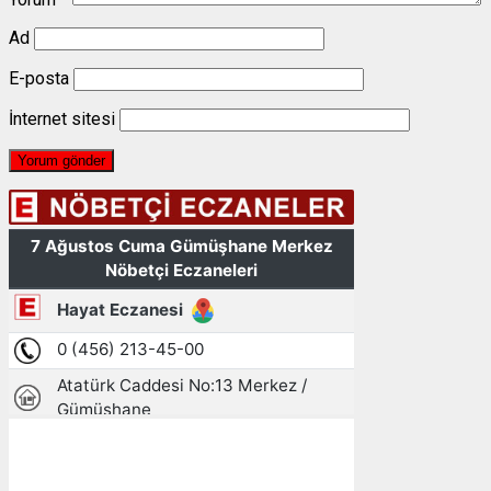
Ad
E-posta
İnternet sitesi
Gümüşhane, TR
11:59,
07/08/2026