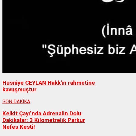
Hüsniye CEYLAN Hakk'ın rahmetine
kavuşmuştur
SON DAKİKA
Kelkit Çayı’nda Adrenalin Dolu
Dakikalar: 3 Kilometrelik Parkur
Nefes Kesti!