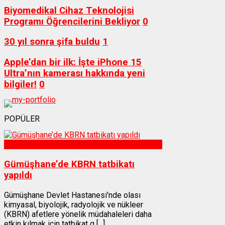
Biyomedikal Cihaz Teknolojisi
Programı Öğrencilerini Bekliyor
0
30 yıl sonra şifa buldu
1
Apple’dan bir ilk: İşte iPhone 15
Ultra’nın kamerası hakkında yeni
bilgiler!
0
POPÜLER
Sağlık
Gümüşhane’de KBRN tatbikatı
yapıldı
Gümüşhane Devlet Hastanesi'nde olası
kimyasal, biyolojik, radyolojik ve nükleer
(KBRN) afetlere yönelik müdahaleleri daha
etkin kılmak için tatbikat g [...]