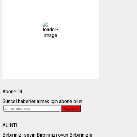
26
°C
açık
25 %
1007 mb
3 mph
Bulutlar:
0%
Görünürlük:
10km
Gündoğumu:
05:24
Gün batımı:
19:30
Weather from OpenWeatherMap
Abone Ol
Güncel haberler almak için abone olun
ALINTI
Birbirinizi sevin Birbirinizi övün Birbirinizle