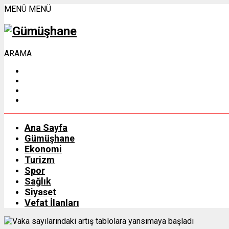
MENÜ
MENÜ
ARAMA
Ana Sayfa
Gümüşhane
Ekonomi
Turizm
Spor
Sağlık
Siyaset
Vefat İlanları