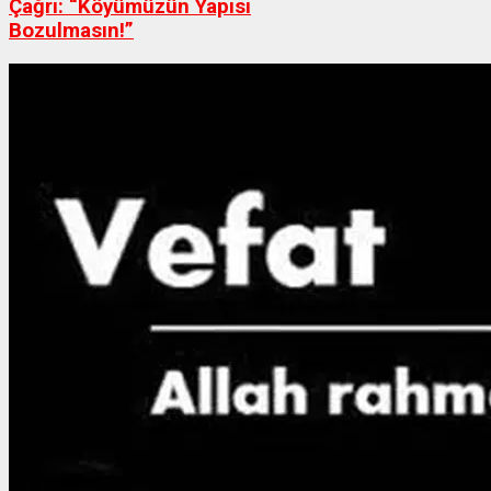
Çağrı: “Köyümüzün Yapısı
Bozulmasın!”