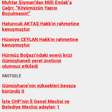
Muhtar Şişman’dan Milli Emlak’a
Çağrı: “Köyümüzün Yapısı
Bozulmasın!”
Hatuncuk AKTAŞ Hakk'ın rahmetine
kavuşmuştur
Hüsniye CEYLAN Hakk'ın rahmetine
kavuşmuştur
Hürmüz Boğazı’ndaki enerji krizi
Gümüşhaneli yerel üreticiyi
olumsuz etkiledi
RASTGELE
Gümüşhane’nin yüksekleri beyaza
büründü
0
İşte CHP’nin İl Genel Meclisi ve
Belediye Meclisi adayları
1