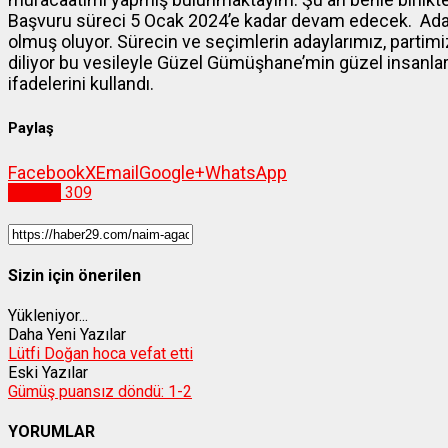
Başvuru süreci 5 Ocak 2024’e kadar devam edecek. Aday a
olmuş oluyor. Sürecin ve seçimlerin adaylarımız, partimiz
diliyor bu vesileyle Güzel Gümüşhane’min güzel insanl
ifadelerini kullandı.
Paylaş
Facebook
X
Email
Google+
WhatsApp
Siyaset
309
Sizin için önerilen
Yükleniyor...
Daha Yeni Yazılar
Lütfi Doğan hoca vefat etti
Eski Yazılar
Gümüş puansız döndü: 1-2
YORUMLAR