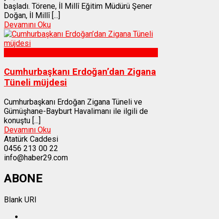
başladı. Törene, İl Millî Eğitim Müdürü Şener
Doğan, İl Millî [...]
Devamını Oku
Gümüşhane
Cumhurbaşkanı Erdoğan’dan Zigana
Tüneli müjdesi
Cumhurbaşkanı Erdoğan Zigana Tüneli ve
Gümüşhane-Bayburt Havalimanı ile ilgili de
konuştu [...]
Devamını Oku
Atatürk Caddesi
0456 213 00 22
info@haber29.com
ABONE
Blank URI