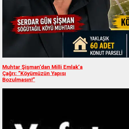
Muhtar Şişman’dan Milli Emlak’a
Çağrı: “Köyümüzün Yapısı
Bozulmasın!”