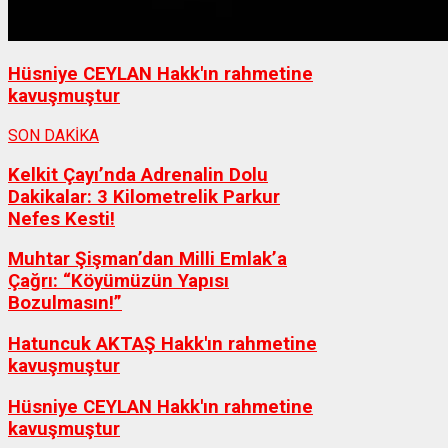
Hüsniye CEYLAN Hakk'ın rahmetine
kavuşmuştur
SON DAKİKA
Kelkit Çayı’nda Adrenalin Dolu
Dakikalar: 3 Kilometrelik Parkur
Nefes Kesti!
Muhtar Şişman’dan Milli Emlak’a
Çağrı: “Köyümüzün Yapısı
Bozulmasın!”
Hatuncuk AKTAŞ Hakk'ın rahmetine
kavuşmuştur
Hüsniye CEYLAN Hakk'ın rahmetine
kavuşmuştur