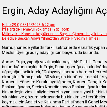
Ergin, Aday Adaylığını Aç
Haber29
0
03/12/2023 6:22 pm
İYİ Parti’de Temayül Yoklaması Yapılacak
Milletvekili Köse’nin köylülerinden Başkan Çimen’e büyük teve
Belediye Başkan Adayı Yılmaz’dan Stratejik Seçim Hamlesi
Gümüşhane’de yıllardır farklı sektörlerde esnaflık yapan 
Meclisi Üyeliği aday adaylığı için başvuruda bulundu.
Ahmet Ergin, yaptığı yazılı açıklamayla AK Parti İl Genel 
bulunduğunu açıkladı. Ergin, Esnaf çocuğu olarak doğduğ
uğraştığını belirterek, “Dolayısıyla hemen hemen herkesl
olmuştur. Buna paralel 30 yılı aşkın bir süredir de aktif s
Kurucu İl Yönetim Kurulu üyeliğinden, Kurucu Gençlik Koll
Başkanlığından, Seçim Koordinasyon Başkanlığına ka
bir kardeşinizim. Haliyle ticaretin yanı sıra siyasi bir bi
sıkıntıları ve çözüm noktasında bu birikim ve tecrübeler
koymak için Adalet ve Kalkınma Partisi’nden İl Genel Mec
müracaatımı yapmış bulunmaktayım. Şu an benle birlikt