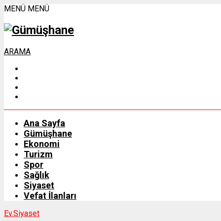
MENÜ
MENÜ
ARAMA
Ana Sayfa
Gümüşhane
Ekonomi
Turizm
Spor
Sağlık
Siyaset
Vefat İlanları
Ev.
Siyaset