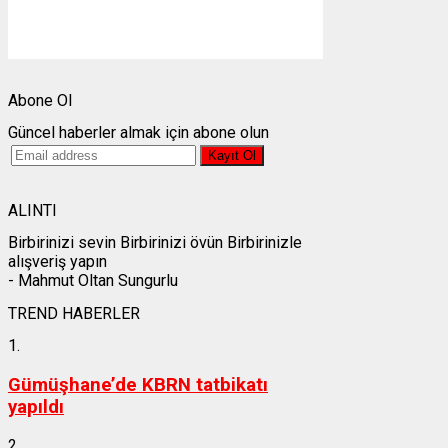
Gün batımı:
19:28
Weather from OpenWeatherMap
Abone Ol
Güncel haberler almak için abone olun
ALINTI
Birbirinizi sevin Birbirinizi övün Birbirinizle
alışveriş yapın
- Mahmut Oltan Sungurlu
TREND HABERLER
1.
Gümüşhane’de KBRN tatbikatı
yapıldı
2.