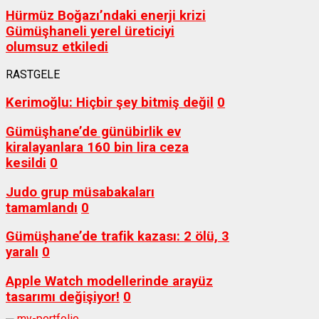
Hürmüz Boğazı’ndaki enerji krizi
Gümüşhaneli yerel üreticiyi
olumsuz etkiledi
RASTGELE
Kerimoğlu: Hiçbir şey bitmiş değil
0
Gümüşhane’de günübirlik ev
kiralayanlara 160 bin lira ceza
kesildi
0
Judo grup müsabakaları
tamamlandı
0
Gümüşhane’de trafik kazası: 2 ölü, 3
yaralı
0
Apple Watch modellerinde arayüz
tasarımı değişiyor!
0