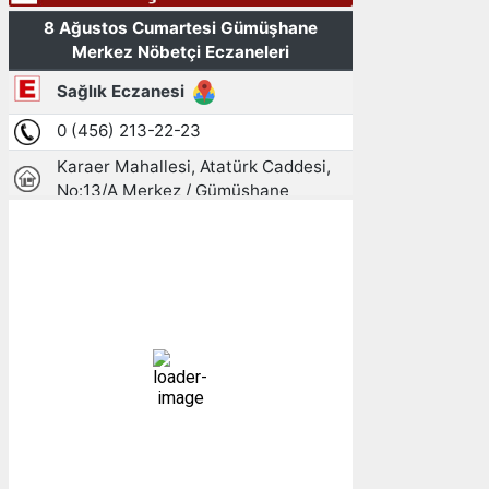
Gümüşhane, TR
10:05,
08/08/2026
23
°C
açık
43 %
1009 mb
2 mph
Bulutlar:
0%
Görünürlük:
10km
Gündoğumu:
05:25