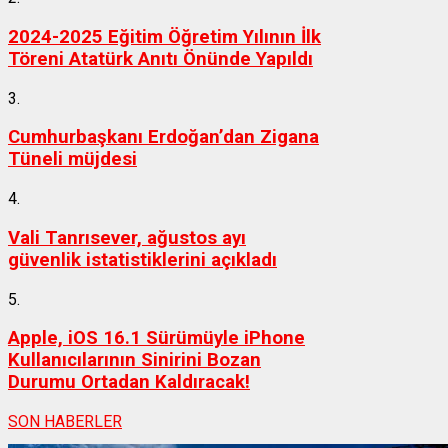
2024-2025 Eğitim Öğretim Yılının İlk
Töreni Atatürk Anıtı Önünde Yapıldı
3.
Cumhurbaşkanı Erdoğan’dan Zigana
Tüneli müjdesi
4.
Vali Tanrısever, ağustos ayı
güvenlik istatistiklerini açıkladı
5.
Apple, iOS 16.1 Sürümüyle iPhone
Kullanıcılarının Sinirini Bozan
Durumu Ortadan Kaldıracak!
SON HABERLER