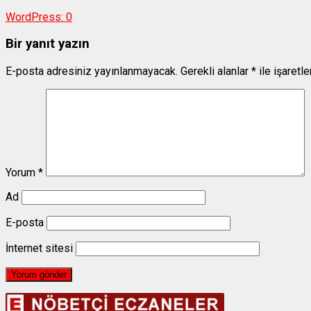
WordPress:
0
Bir yanıt yazın
E-posta adresiniz yayınlanmayacak.
Gerekli alanlar
*
ile işaretl
Yorum
*
Ad
E-posta
İnternet sitesi