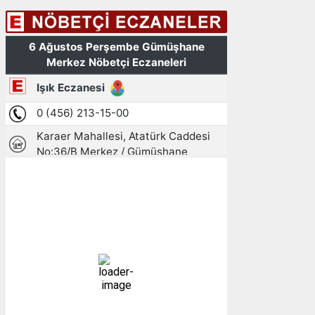
Gümüşhane, TR
02:08,
07/08/2026
12
°C
açık
96 %
1013 mb
4 mph
Bulutlar:
4%