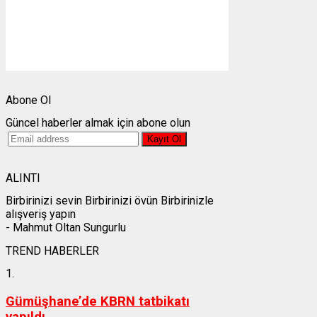
Görünürlük:
10km
Gündoğumu:
05:24
Gün batımı:
19:30
Weather from OpenWeatherMap
Abone Ol
Güncel haberler almak için abone olun
ALINTI
Birbirinizi sevin Birbirinizi övün Birbirinizle
alışveriş yapın
- Mahmut Oltan Sungurlu
TREND HABERLER
1.
Gümüşhane’de KBRN tatbikatı
yapıldı