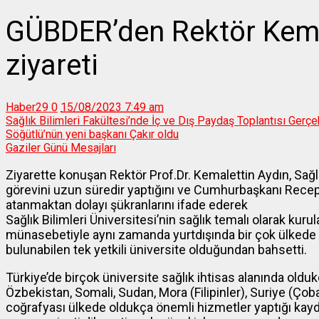
GÜBDER’den Rektör Kemal
ziyareti
Haber29
0
15/08/2023 7:49 am
Sağlık Bilimleri Fakültesi’nde İç ve Dış Paydaş Toplantısı Gerçek
Söğütlü’nün yeni başkanı Çakır oldu
Gaziler Günü Mesajları
Ziyarette konuşan Rektör Prof.Dr. Kemalettin Aydın, Sağlık
görevini uzun süredir yaptığını ve Cumhurbaşkanı Recep T
atanmaktan dolayı şükranlarını ifade ederek
Sağlık Bilimleri Üniversitesi’nin sağlık temalı olarak kur
münasebetiyle aynı zamanda yurtdışında bir çok ülkede 
bulunabilen tek yetkili üniversite olduğundan bahsetti.
Türkiye’de birçok üniversite sağlık ihtisas alanında oldu
Özbekistan, Somali, Sudan, Mora (Filipinler), Suriye (Ço
coğrafyası ülkede oldukça önemli hizmetler yaptığı kay