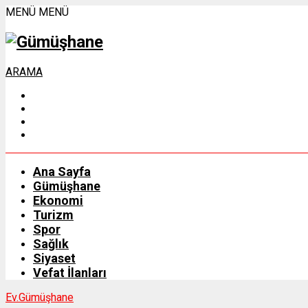
MENÜ
MENÜ
ARAMA
Ana Sayfa
Gümüşhane
Ekonomi
Turizm
Spor
Sağlık
Siyaset
Vefat İlanları
Ev.
Gümüşhane