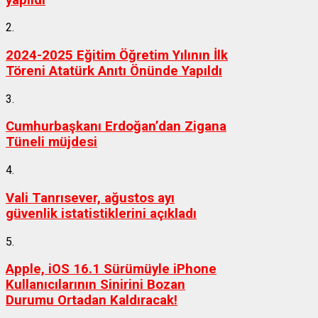
2.
2024-2025 Eğitim Öğretim Yılının İlk
Töreni Atatürk Anıtı Önünde Yapıldı
3.
Cumhurbaşkanı Erdoğan’dan Zigana
Tüneli müjdesi
4.
Vali Tanrısever, ağustos ayı
güvenlik istatistiklerini açıkladı
5.
Apple, iOS 16.1 Sürümüyle iPhone
Kullanıcılarının Sinirini Bozan
Durumu Ortadan Kaldıracak!