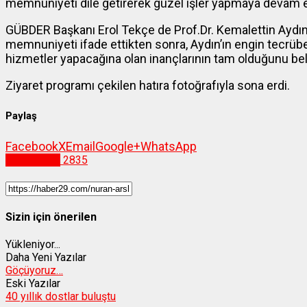
memnuniyeti dile getirerek güzel işler yapmaya devam e
GÜBDER Başkanı Erol Tekçe de Prof.Dr. Kemalettin Aydı
memnuniyeti ifade ettikten sonra, Aydın’ın engin tecrübes
hizmetler yapacağına olan inançlarının tam olduğunu beli
Ziyaret programı çekilen hatıra fotoğrafıyla sona erdi.
Paylaş
Facebook
X
Email
Google+
WhatsApp
Gümüşhane
2835
Sizin için önerilen
Yükleniyor...
Daha Yeni Yazılar
Göçüyoruz…
Eski Yazılar
40 yıllık dostlar buluştu