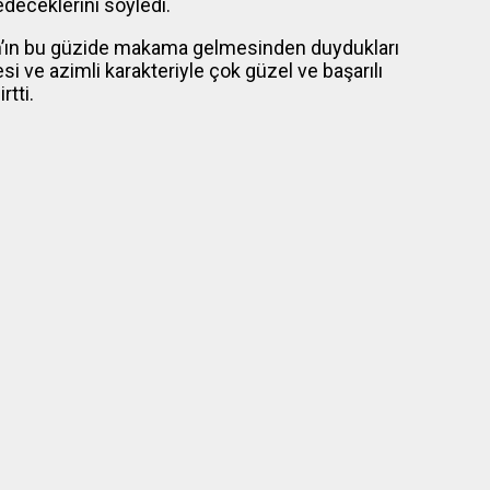
deceklerini söyledi.
n’ın bu güzide makama gelmesinden duydukları
i ve azimli karakteriyle çok güzel ve başarılı
rtti.