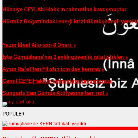
Hüsniye CEYLAN Hakk'ın rahmetine kavuşmuştur
Hürmüz Boğazı’ndaki enerji krizi Gümüşhaneli yerel ü
RASTGELE
Yazın İdeal Kilo için 8 Öneri.
0
İşte Gümüşhane’nin 2 aylık güvenlik istatistikleri
0
Aysın Rafet’ten Filistin için dev kermes
0
Cemil CEPE Hakk'ın rahmetine kavuşmuştur
Sungurlu’dan Gümüş Atölyesine tam not
2
POPÜLER
Sağlık