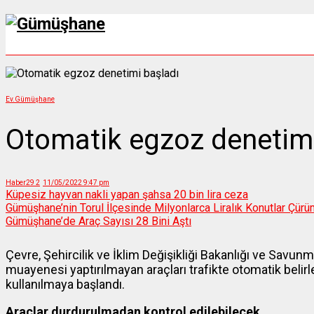
Ev.
Gümüşhane
Otomatik egzoz denetimi
Haber29
2
11/05/2022 9:47 pm
Küpesiz hayvan nakli yapan şahsa 20 bin lira ceza
Gümüşhane’nin Torul İlçesinde Milyonlarca Liralık Konutlar Çürü
Gümüşhane’de Araç Sayısı 28 Bini Aştı
Çevre, Şehircilik ve İklim Değişikliği Bakanlığı ve Savu
muayenesi yaptırılmayan araçları trafikte otomatik be
kullanılmaya başlandı.
Araçlar durdurulmadan kontrol edilebilecek