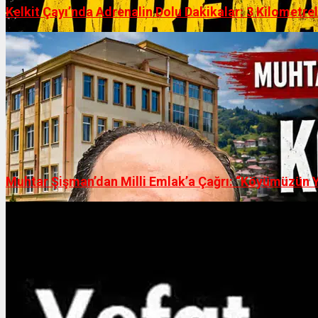
Kelkit Çayı’nda Adrenalin Dolu Dakikalar: 3 Kilometrel
Muhtar Şişman’dan Milli Emlak’a Çağrı: “Köyümüzün Y