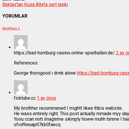
Bektaş’tan Koza Altın’a sert tepki
YORUMLAR
WordPress:
2
https://bad-homburg-casino.online-spielhallen.de/
2 ay ö
References:
George thorogood i drink alone
https://bad-homburg-casin
ficktube.cc
1 ay önce
My brothher recommened I mightt likee thbis website.
He wass entirely right. This post actually mmade myy day
Yoou ccan nott imaginme sikmply howw muhh timme I haad
ofvd9wuaptl7kb0faecq