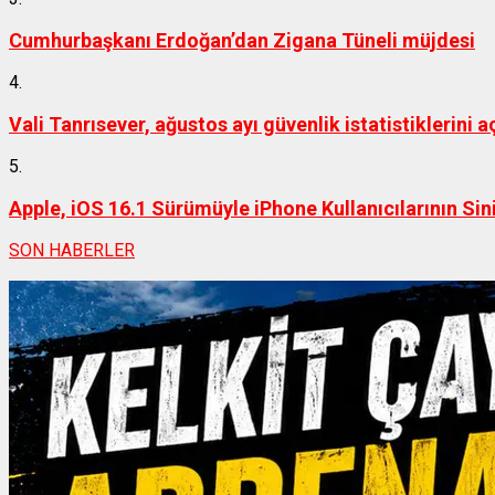
Cumhurbaşkanı Erdoğan’dan Zigana Tüneli müjdesi
4.
Vali Tanrısever, ağustos ayı güvenlik istatistiklerini a
5.
Apple, iOS 16.1 Sürümüyle iPhone Kullanıcılarının Si
SON HABERLER