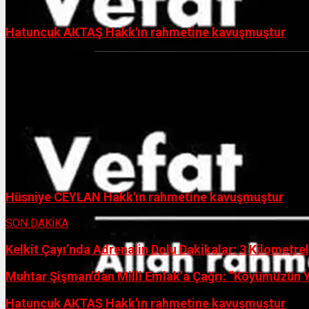
Hatuncuk AKTAŞ Hakk'ın rahmetine kavuşmuştur
Hüsniye CEYLAN Hakk'ın rahmetine kavuşmuştur
SON DAKİKA
Kelkit Çayı’nda Adrenalin Dolu Dakikalar: 3 Kilometrel
Muhtar Şişman’dan Milli Emlak’a Çağrı: “Köyümüzün Y
Hatuncuk AKTAŞ Hakk'ın rahmetine kavuşmuştur