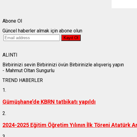
Weather f
Abone Ol
Güncel haberler almak için abone olun
ALINTI
Birbirinizi sevin Birbirinizi övün Birbirinizle alışveriş yapın
- Mahmut Oltan Sungurlu
TREND HABERLER
1.
Gümüşhane’de KBRN tatbikatı yapıldı
2.
2024-2025 Eğitim Öğretim Yılının İlk Töreni Atatürk A
3.