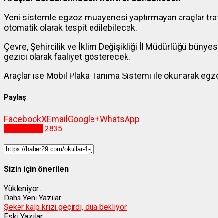
Yeni sistemle egzoz muayenesi yaptırmayan araçlar tra
otomatik olarak tespit edilebilecek.
Çevre, Şehircilik ve İklim Değişikliği İl Müdürlüğü bün
gezici olarak faaliyet gösterecek.
Araçlar ise Mobil Plaka Tanıma Sistemi ile okunarak eg
Paylaş
Facebook
X
Email
Google+
WhatsApp
Gümüşhane
2835
Sizin için önerilen
Yükleniyor...
Daha Yeni Yazılar
Şeker kalp krizi geçirdi, dua bekliyor
Eski Yazılar