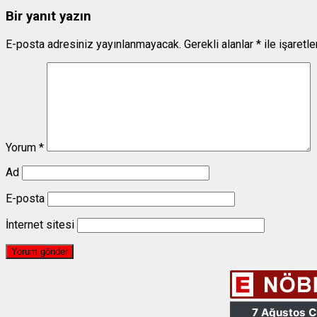
Bir yanıt yazın
E-posta adresiniz yayınlanmayacak.
Gerekli alanlar
*
ile işaretl
Yorum
*
Ad
E-posta
İnternet sitesi