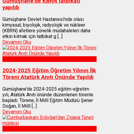
Gümüşhane’de KBRN tatbikatı
yapıldı
Gümüşhane Devlet Hastanesi'nde olası
kimyasal, biyolojik, radyolojik ve nükleer
(KBRN) afetlere yönelik müdahaleleri daha
etkin kılmak için tatbikat g [...]
Devamını Oku
Gümüşhane
2024-2025 Eğitim Öğretim Yılının İlk
Töreni Atatürk Anıtı Önünde Yapıldı
Gümüşhane’de 2024-2025 eğitim-eğretim
yılı, Atatürk Anıtı önünde düzenlenen törenle
başladı. Törene, İl Millî Eğitim Müdürü Şener
Doğan, İl Millî [...]
Devamını Oku
Gümüşhane