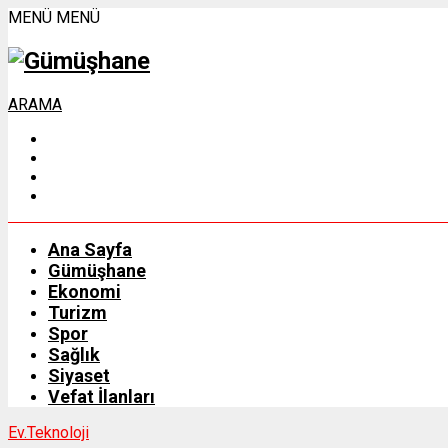
MENÜ
MENÜ
ARAMA
Ana Sayfa
Gümüşhane
Ekonomi
Turizm
Spor
Sağlık
Siyaset
Vefat İlanları
Ev.
Teknoloji