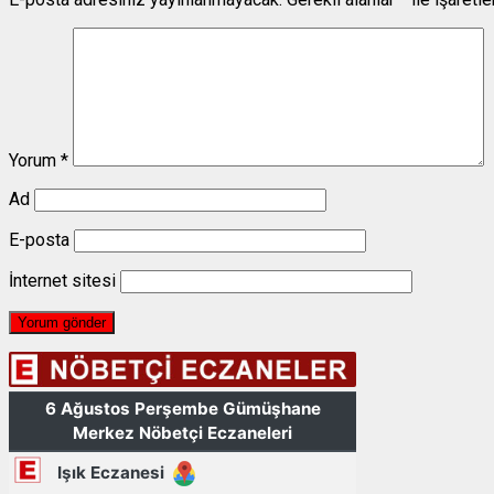
Yorum
*
Ad
E-posta
İnternet sitesi