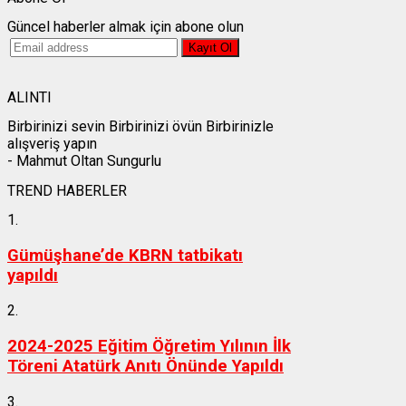
Güncel haberler almak için abone olun
ALINTI
Birbirinizi sevin Birbirinizi övün Birbirinizle
alışveriş yapın
- Mahmut Oltan Sungurlu
TREND HABERLER
1.
Gümüşhane’de KBRN tatbikatı
yapıldı
2.
2024-2025 Eğitim Öğretim Yılının İlk
Töreni Atatürk Anıtı Önünde Yapıldı
3.