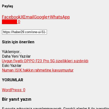
Paylaş
Facebook
X
Email
Google+
WhatsApp
Teknoloji
0
Sizin için önerilen
Yükleniyor...
Daha Yeni Yazılar
Uygun fiyatlı OPPO F23 Pro 5G özellikleri sızdırıldı
Eski Yazılar
Numan IŞIK hakkın rahmetine kavuşmuştur
YORUMLAR
WordPress:
0
Bir yanıt yazın
E-posta adresiniz yayınlanmayacak.
Gerekli alanlar
*
ile işaretl