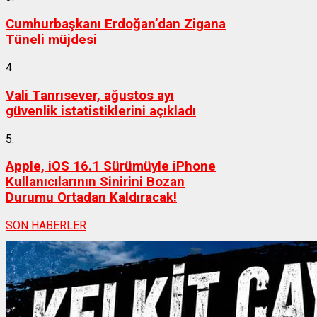
Cumhurbaşkanı Erdoğan’dan Zigana
Tüneli müjdesi
4.
Vali Tanrısever, ağustos ayı
güvenlik istatistiklerini açıkladı
5.
Apple, iOS 16.1 Sürümüyle iPhone
Kullanıcılarının Sinirini Bozan
Durumu Ortadan Kaldıracak!
SON HABERLER