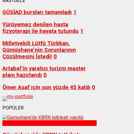
RASTGELE
GÜSİAD bursları tamamladı
1
Yürüyemez denilen hasta
fizyoterapi ile hayata tutundu
1
Milletvekili Lütfü Türkkan,
Gümüşhane’nin Sorunlarının
Çözülmesini İstedi!
0
Artabel’in yaratıcı turizm master
planı hazırlandı
0
Ömer Asaf için son yüzde 45 kaldı
0
POPÜLER
Sağlık