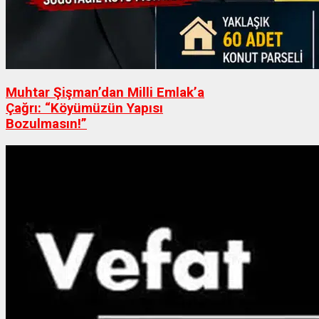
Muhtar Şişman’dan Milli Emlak’a
Çağrı: “Köyümüzün Yapısı
Bozulmasın!”