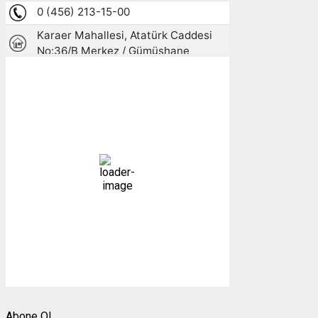
Gümüşhane, TR
16:38,
06/08/2026
23
°C
az bulutlu
48 %
1009 mb
14 mph
Bulutlar:
19%
Görünürlük:
10km
Gündoğumu:
05:23
Gün batımı:
19:31
Weather from OpenWeatherMap
Abone Ol