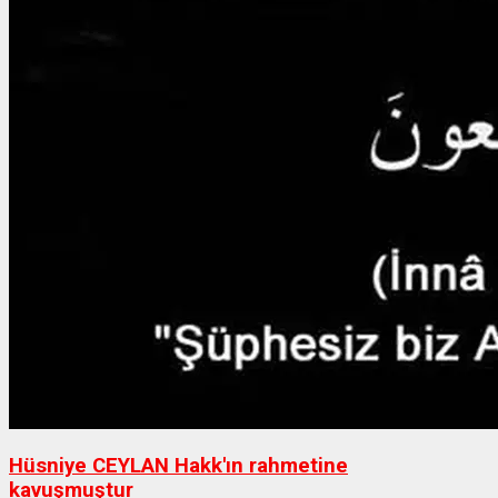
Hüsniye CEYLAN Hakk'ın rahmetine
kavuşmuştur