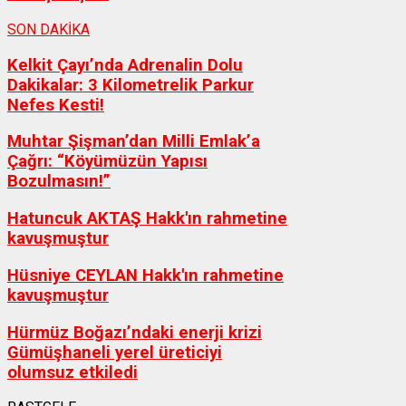
SON DAKİKA
Kelkit Çayı’nda Adrenalin Dolu
Dakikalar: 3 Kilometrelik Parkur
Nefes Kesti!
Muhtar Şişman’dan Milli Emlak’a
Çağrı: “Köyümüzün Yapısı
Bozulmasın!”
Hatuncuk AKTAŞ Hakk'ın rahmetine
kavuşmuştur
Hüsniye CEYLAN Hakk'ın rahmetine
kavuşmuştur
Hürmüz Boğazı’ndaki enerji krizi
Gümüşhaneli yerel üreticiyi
olumsuz etkiledi