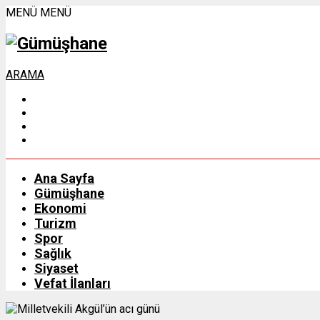
MENÜ
MENÜ
ARAMA
Ana Sayfa
Gümüşhane
Ekonomi
Turizm
Spor
Sağlık
Siyaset
Vefat İlanları