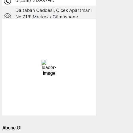
Gümüşhane, TR
04:48,
06/08/2026
10
°C
açık
96 %
1017 mb
4 mph
Bulutlar:
3%
Görünürlük:
10km
Gündoğumu:
05:23
Gün batımı:
19:31
Weather from OpenWeatherMap
Abone Ol