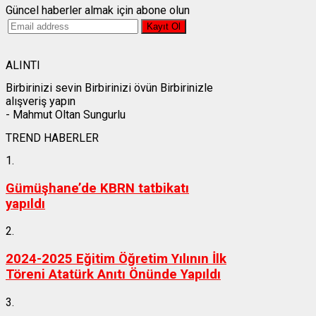
Güncel haberler almak için abone olun
ALINTI
Birbirinizi sevin Birbirinizi övün Birbirinizle
alışveriş yapın
- Mahmut Oltan Sungurlu
TREND HABERLER
1.
Gümüşhane’de KBRN tatbikatı
yapıldı
2.
2024-2025 Eğitim Öğretim Yılının İlk
Töreni Atatürk Anıtı Önünde Yapıldı
3.