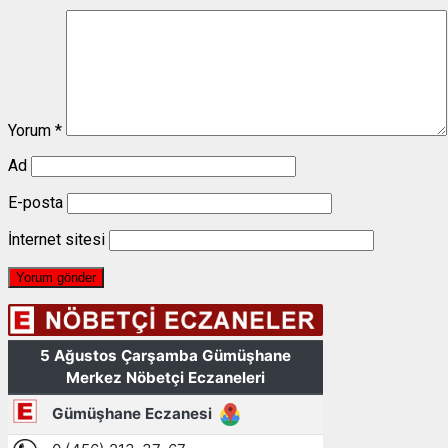
Yorum
*
Ad
E-posta
İnternet sitesi