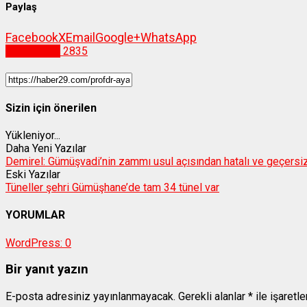
Paylaş
Facebook
X
Email
Google+
WhatsApp
Gümüşhane
2835
Sizin için önerilen
Yükleniyor...
Daha Yeni Yazılar
Demirel: Gümüşvadi’nin zammı usul açısından hatalı ve geçersiz
Eski Yazılar
Tüneller şehri Gümüşhane’de tam 34 tünel var
YORUMLAR
WordPress:
0
Bir yanıt yazın
E-posta adresiniz yayınlanmayacak.
Gerekli alanlar
*
ile işaretl