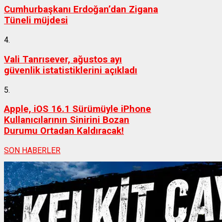
Cumhurbaşkanı Erdoğan’dan Zigana
Tüneli müjdesi
4.
Vali Tanrısever, ağustos ayı
güvenlik istatistiklerini açıkladı
5.
Apple, iOS 16.1 Sürümüyle iPhone
Kullanıcılarının Sinirini Bozan
Durumu Ortadan Kaldıracak!
SON HABERLER