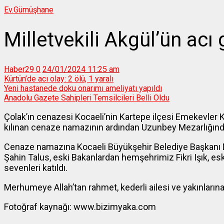
Ev.
Gümüşhane
Milletvekili Akgül’ün acı
Haber29
0
24/01/2024 11:25 am
Kürtün’de acı olay: 2 ölü, 1 yaralı
Yeni hastanede doku onarımı ameliyatı yapıldı
Anadolu Gazete Sahipleri Temsilcileri Belli Oldu
Çolak’ın cenazesi Kocaeli’nin Kartepe ilçesi Emekevle
kılınan cenaze namazının ardından Uzunbey Mezarlığında
Cenaze namazına Kocaeli Büyükşehir Belediye Başkanı Doç
Şahin Talus, eski Bakanlardan hemşehrimiz Fikri Işık, esk
sevenleri katıldı.
Merhumeye Allah’tan rahmet, kederli ailesi ve yakınlarına 
Fotoğraf kaynağı: www.bizimyaka.com