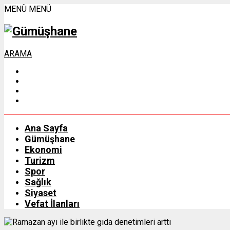
MENÜ
MENÜ
ARAMA
Ana Sayfa
Gümüşhane
Ekonomi
Turizm
Spor
Sağlık
Siyaset
Vefat İlanları