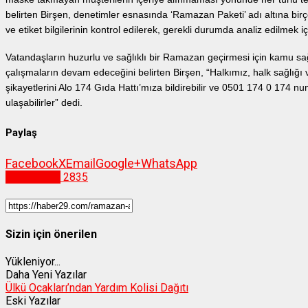
belirten Birşen, denetimler esnasında ‘Ramazan Paketi’ adı altına birço
ve etiket bilgilerinin kontrol edilerek, gerekli durumda analiz edilmek
Vatandaşların huzurlu ve sağlıklı bir Ramazan geçirmesi için kamu sağ
çalışmaların devam edeceğini belirten Birşen, “Halkımız, halk sağlığı ve
şikayetlerini Alo 174 Gıda Hattı’mıza bildirebilir ve 0501 174 0 174 n
ulaşabilirler” dedi.
Paylaş
Facebook
X
Email
Google+
WhatsApp
Gümüşhane
2835
Sizin için önerilen
Yükleniyor...
Daha Yeni Yazılar
Ülkü Ocakları’ndan Yardım Kolisi Dağıtı
Eski Yazılar