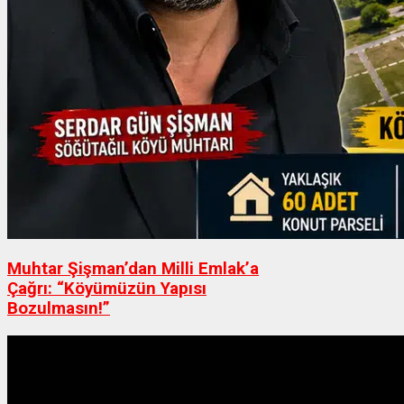
Muhtar Şişman’dan Milli Emlak’a
Çağrı: “Köyümüzün Yapısı
Bozulmasın!”