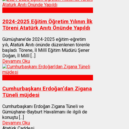
Gümüşhane
2024-2025 Eğitim Öğretim Yılının İlk
Töreni Atatürk Anıtı Önünde Yapıldı
Gümüşhane’de 2024-2025 eğitim-eğretim
yılı, Atatürk Anıtı önünde düzenlenen törenle
başladı. Törene, İl Millî Eğitim Müdürü Şener
Doğan, İl Millî [...]
Devamını Oku
Gümüşhane
Cumhurbaşkanı Erdoğan’dan Zigana
Tüneli müjdesi
Cumhurbaşkanı Erdoğan Zigana Tüneli ve
Gümüşhane-Bayburt Havalimanı ile ilgili de
konuştu [...]
Devamını Oku
Atatürk Caddesi