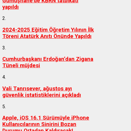
Gümüşhane’de KBRN tatbikatı
yapıldı
2.
2024-2025 Eğitim Öğretim Yılının İlk
Töreni Atatürk Anıtı Önünde Yapıldı
3.
Cumhurbaşkanı Erdoğan’dan Zigana
Tüneli müjdesi
4.
Vali Tanrısever, ağustos ayı
güvenlik istatistiklerini açıkladı
5.
Apple, iOS 16.1 Sürümüyle iPhone
Kullanıcılarının Sinirini Bozan
Durumu Ortadan Kaldıracak!