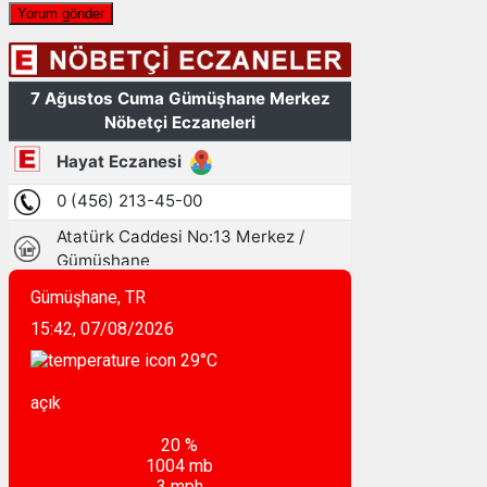
Gümüşhane, TR
15:42,
07/08/2026
29
°C
açık
20 %
1004 mb
3 mph