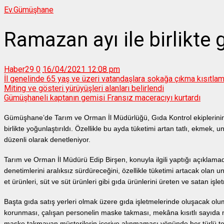
Ev.
Gümüşhane
Ramazan ayı ile birlikte 
Haber29
0
16/04/2021 12:08 pm
İl genelinde 65 yaş ve üzeri vatandaşlara sokağa çıkma kısıtlama
Miting ve gösteri yürüyüşleri alanları belirlendi
Gümüşhaneli kaptanın gemisi Fransız maceracıyı kurtardı
Gümüşhane’de Tarım ve Orman İl Müdürlüğü, Gıda Kontrol ekiplerinin 
birlikte yoğunlaştırıldı. Özellikle bu ayda tüketimi artan tatlı, ekmek, 
düzenli olarak denetleniyor.
Tarım ve Orman İl Müdürü Edip Birşen, konuyla ilgili yaptığı açıklam
denetimlerini aralıksız sürdüreceğini, özellikle tüketimi artacak olan u
et ürünleri, süt ve süt ürünleri gibi gıda ürünlerini üreten ve satan işletm
Başta gıda satış yerleri olmak üzere gıda işletmelerinde oluşacak olu
korunması, çalışan personelin maske takması, mekâna kısıtlı sayıda mü
maske takmayan müşterilerin içeriye alınmaması yönünde her türlü tedbi