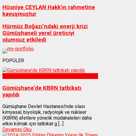
Hüsniye CEYLAN Hakk'ın rahmetine
kavuşmuştur
Hürmüz Boğazı’ndaki enerji krizi
Gümüşhaneli yerel üreticiyi
olumsuz etkiledi
POPÜLER
Sağlık
Gümüşhane’de KBRN tatbikatı
yapıldı
Gümüşhane Devlet Hastanesi'nde olası
kimyasal, biyolojik, radyolojik ve nükleer
(KBRN) afetlere yönelik müdahaleleri daha
etkin kılmak için tatbikat g [...]
Devamını Oku