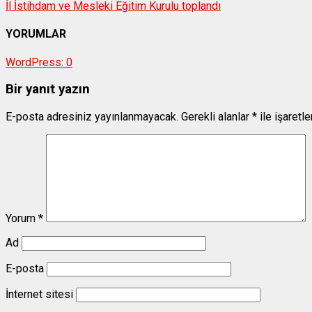
İl İstihdam ve Mesleki Eğitim Kurulu toplandı
YORUMLAR
WordPress:
0
Bir yanıt yazın
E-posta adresiniz yayınlanmayacak.
Gerekli alanlar
*
ile işaretl
Yorum
*
Ad
E-posta
İnternet sitesi