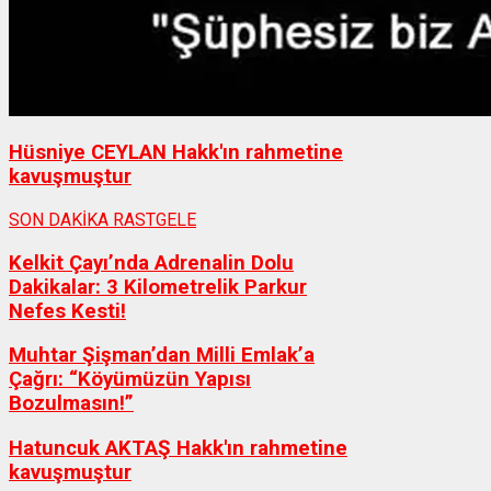
Hüsniye CEYLAN Hakk'ın rahmetine
kavuşmuştur
SON DAKİKA
RASTGELE
Kelkit Çayı’nda Adrenalin Dolu
Dakikalar: 3 Kilometrelik Parkur
Nefes Kesti!
Muhtar Şişman’dan Milli Emlak’a
Çağrı: “Köyümüzün Yapısı
Bozulmasın!”
Hatuncuk AKTAŞ Hakk'ın rahmetine
kavuşmuştur