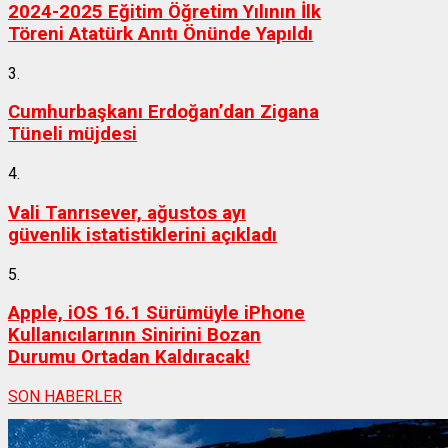
2024-2025 Eğitim Öğretim Yılının İlk
Töreni Atatürk Anıtı Önünde Yapıldı
3.
Cumhurbaşkanı Erdoğan’dan Zigana
Tüneli müjdesi
4.
Vali Tanrısever, ağustos ayı
güvenlik istatistiklerini açıkladı
5.
Apple, iOS 16.1 Sürümüyle iPhone
Kullanıcılarının Sinirini Bozan
Durumu Ortadan Kaldıracak!
SON HABERLER