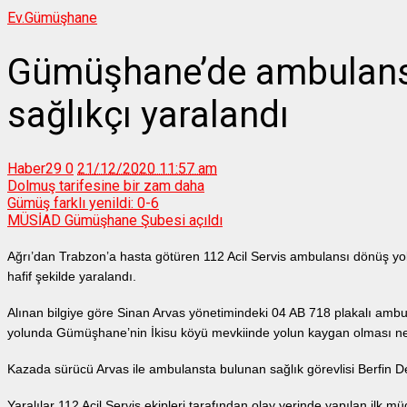
Ev.
Gümüşhane
Gümüşhane’de ambulans 
sağlıkçı yaralandı
Haber29
0
21/12/2020 11:57 am
Dolmuş tarifesine bir zam daha
Gümüş farklı yenildi: 0-6
MÜSİAD Gümüşhane Şubesi açıldı
Ağrı’dan Trabzon’a hasta götüren 112 Acil Servis ambulansı dönüş y
hafif şekilde yaralandı.
Alınan bilgiye göre Sinan Arvas yönetimindeki 04 AB 718 plakalı ambu
yolunda Gümüşhane’nin İkisu köyü mevkiinde yolun kaygan olması ned
Kazada sürücü Arvas ile ambulansta bulunan sağlık görevlisi Berfin De
Yaralılar 112 Acil Servis ekipleri tarafından olay yerinde yapılan il