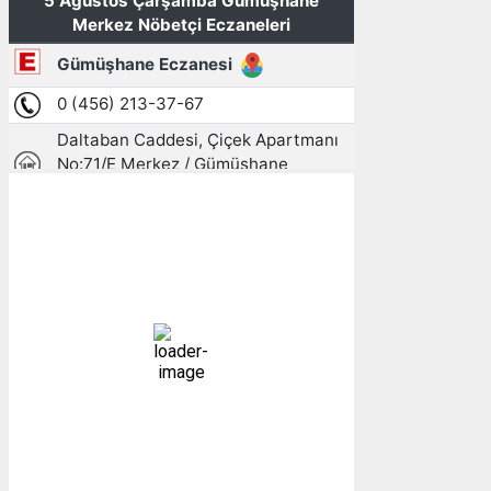
Gümüşhane, TR
04:54,
06/08/2026
10
°C
açık
95 %
1016 mb
4 mph
Bulutlar:
3%
Görünürlük:
10km
Gündoğumu:
05:23
Gün batımı:
19:31