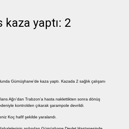
kaza yaptı: 2
olunda Gümüşhane’de kaza yaptı. Kazada 2 sağlık çalışanı
lans Ağrı’dan Trabzon’a hasta naklettikten sonra dönüş
eniyle kontrolden çıkarak şarampole devrildi.
niz Koç hafif şekilde yaralandı.
k müdahalelerinin ardından Gümüşhane Devlet Hastanesinde