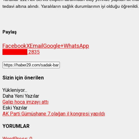
tedavi altına alındı. Yaralıların sağlık durumlarının iyi olduğu öğrenildi.
Paylaş
Facebook
X
Email
Google+
WhatsApp
Gümüşhane
2835
Sizin için önerilen
Yükleniyor...
Daha Yeni Yazılar
Galip hoca imzayı attı
Eski Yazılar
AK Parti Gümüşhane 7.olağan il kongresi yapıldı
YORUMLAR
WordPress:
0