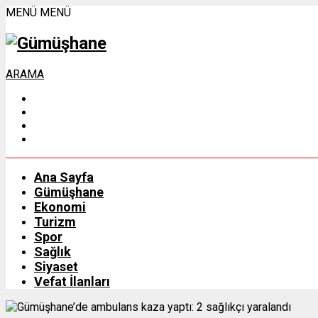
MENÜ
MENÜ
ARAMA
Ana Sayfa
Gümüşhane
Ekonomi
Turizm
Spor
Sağlık
Siyaset
Vefat İlanları