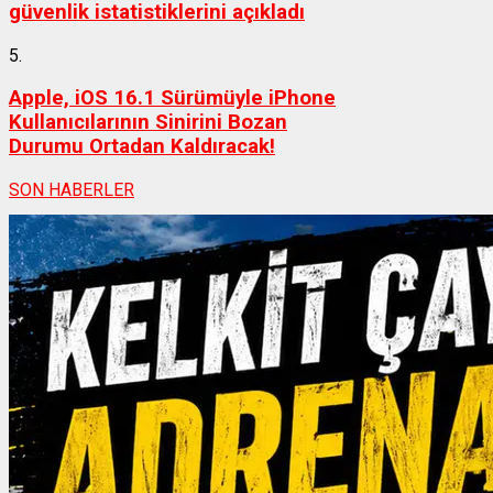
güvenlik istatistiklerini açıkladı
5.
Apple, iOS 16.1 Sürümüyle iPhone
Kullanıcılarının Sinirini Bozan
Durumu Ortadan Kaldıracak!
SON HABERLER