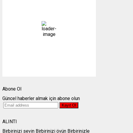
28
°C
açık
20 %
1004 mb
3 mph
Bulutlar:
2%
Görünürlük:
10km
Gündoğumu:
05:24
Gün batımı:
19:30
Weather from OpenWeatherMap
Abone Ol
Güncel haberler almak için abone olun
ALINTI
Birbirinizi sevin Birbirinizi övün Birbirinizle