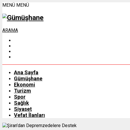
MENÜ
MENÜ
ARAMA
Ana Sayfa
Gümüşhane
Ekonomi
Turizm
Spor
Sağlık
Siyaset
Vefat İlanları