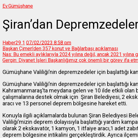
Ev.
Gümüşhane
Şiran’dan Depremzedele
Haber29
1
07/02/2023 8:58 pm
Başkan Çimen’den 357 konut ve Bağlarbaşı açıklaması
Nas: Bu emekli aylıklarıyla 2024 yılına değil, ancak 2021 yılına 
Gergin: Diyanet İşleri Başkanlığımız çok önemli bir görev ifa et
Gümüşhane Valiliği’nin depremzedeler için başlattığı k
Gümüşhane Valiliği’nin depremzedeler için başlattığı k
Kahramanmaraş’ta meydana gelen ve 10 ilde etkili olan
çalışmalarına destek olmak için Şiran Belediyesi, 2 ekska
aracı ve 13 personel deprem bölgesine hareket etti.
Konuyla ilgili açıklamalarda bulunan Şiran Belediyesi B
Valiliği’mizin deprem dolayısıyla başlattığı yardım kamp
olarak 2 ekskavatör, 1 kamyon, 1 itfaiye aracı,1 adet zabı
deprem bölgesine intikalini gerçekleştirdik. Ayrıca ilçe