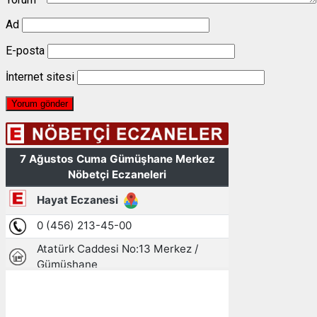
Ad
E-posta
İnternet sitesi
Gümüşhane, TR
14:54,
07/08/2026