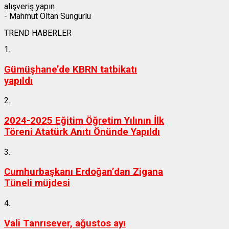
alışveriş yapın
- Mahmut Oltan Sungurlu
TREND HABERLER
1.
Gümüşhane’de KBRN tatbikatı
yapıldı
2.
2024-2025 Eğitim Öğretim Yılının İlk
Töreni Atatürk Anıtı Önünde Yapıldı
3.
Cumhurbaşkanı Erdoğan’dan Zigana
Tüneli müjdesi
4.
Vali Tanrısever, ağustos ayı