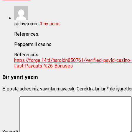
spinvai.com
3 ay önce
References:
Peppermill casino
References:
https://forge.14.tf/haroldn850761/verified-payid-casin
Fast-Payouts-%26-Bonuses
Bir yanıt yazın
E-posta adresiniz yayınlanmayacak.
Gerekli alanlar
*
ile işaretl
Yorum
*