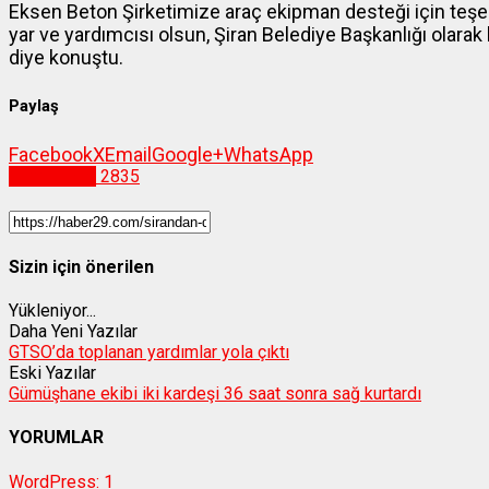
Eksen Beton Şirketimize araç ekipman desteği için teş
yar ve yardımcısı olsun, Şiran Belediye Başkanlığı olar
diye konuştu.
Paylaş
Facebook
X
Email
Google+
WhatsApp
Gümüşhane
2835
Sizin için önerilen
Yükleniyor...
Daha Yeni Yazılar
GTSO’da toplanan yardımlar yola çıktı
Eski Yazılar
Gümüşhane ekibi iki kardeşi 36 saat sonra sağ kurtardı
YORUMLAR
WordPress:
1