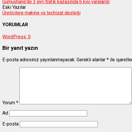
Gümüşhane’de 3 ayrı trafik kazasında 6 kişi yaralandı
Eski Yazılar
Üreticilere makine ve teçhizat desteği
YORUMLAR
WordPress:
0
Bir yanıt yazın
E-posta adresiniz yayınlanmayacak.
Gerekli alanlar
*
ile işaretl
Yorum
*
Ad
E-posta