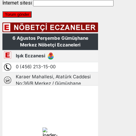
İnternet sitesi
Gümüşhane, TR
05:36,
07/08/2026
11
°C
açık
94 %