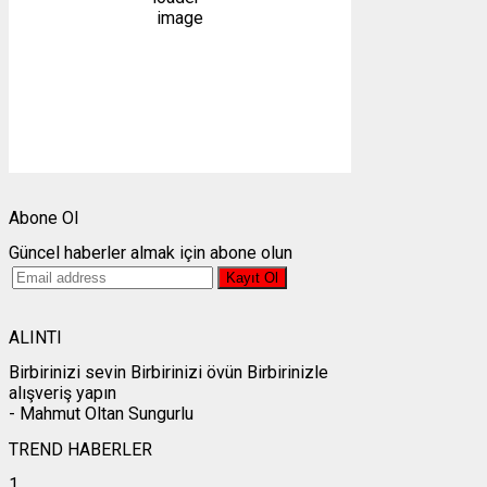
1012 mb
3 mph
Bulutlar:
3%
Görünürlük:
10km
Gündoğumu:
05:24
Gün batımı:
19:30
Weather from OpenWeatherMap
Abone Ol
Güncel haberler almak için abone olun
ALINTI
Birbirinizi sevin Birbirinizi övün Birbirinizle
alışveriş yapın
- Mahmut Oltan Sungurlu
TREND HABERLER
1.