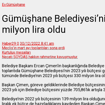
Ev.
Gümüşhane
Gümüşhane Belediyesi’ni
milyon lira oldu
Haber29
0
30/12/2022 8:41 am
Meclis’in mart ayı toplantıları sona erdi
Kurtuluş mesajları
Necati SOYDAŞ hakkın rahmetine kavuşmuştur.
Belediye Başkanı Ercan Çimen’in başkanlığında Belediye 
toplantıda Gümüşhane Belediyesi’nin 2023 yılı bütçesi gö
tümünde Belediye’nin 2023 yılı bütçesi 330 milyon lira olara
Başkan Çimen, göreve geldiklerinde Belediye bütçesinin 4
2023 yılı için Belediye bütçesini yüzde 705,86’lık artışla 
Belediye’nin 2022 yılı bütçesinin 139 milyon lira olduğun
liralık ek bütçe de hazırladıklarını kaydeden Başkan Çim