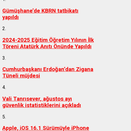
Gümüşhane’de KBRN tatbikatı
yapıldı
2.
2024-2025 Eğitim Öğretim Yılının İlk
Töreni Atatürk Anıtı Önünde Yapıldı
3.
Cumhurbaşkanı Erdoğan’dan Zigana
Tüneli müjdesi
4.
Vali Tanrısever, ağustos ayı
güvenlik istatistiklerini açıkladı
5.
Apple, iOS 16.1 Sürümüyle iPhone