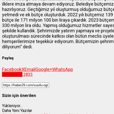
ilklere imza atmaya devam ediyoruz. Belediye bütçemizi
hazırlıyoruz. Geçtiğimiz yıl oluşturmuş olduğumuz bü
yetmedi ve ek bütçe oluşturduk. 2022 yılı bütçemiz 139 mi
bütçe ile 171 milyon 100 bin liraya çıkardık. 2023 bütçemi
330 milyon lira oldu. Yapmış olduğumuz hizmetler sayesi
şekilde kullandık. Şehrimizde yatırım yapmaya ve proj
oluşturulması sürecinde katkısı olan bütün meclis üyele
hemşerilerimize teşekkür ediyorum. Bütçemizin şehrimiz
diliyorum” dedi.
Paylaş
Facebook
X
Email
Google+
WhatsApp
Gümüşhane
2835
Sizin için önerilen
Yükleniyor...
Daha Yeni Yazılar