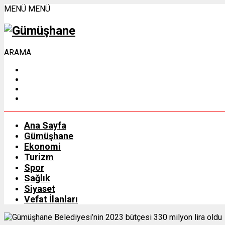
MENÜ
MENÜ
ARAMA
Ana Sayfa
Gümüşhane
Ekonomi
Turizm
Spor
Sağlık
Siyaset
Vefat İlanları