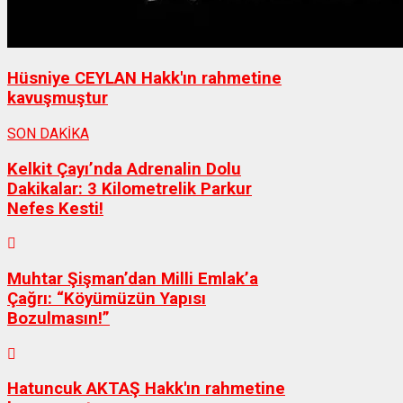
Hüsniye CEYLAN Hakk'ın rahmetine
kavuşmuştur
SON DAKİKA
Kelkit Çayı’nda Adrenalin Dolu
Dakikalar: 3 Kilometrelik Parkur
Nefes Kesti!
Muhtar Şişman’dan Milli Emlak’a
Çağrı: “Köyümüzün Yapısı
Bozulmasın!”
Hatuncuk AKTAŞ Hakk'ın rahmetine