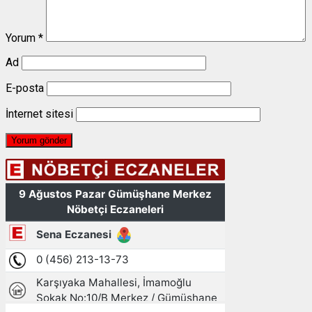
Yorum
*
Ad
E-posta
İnternet sitesi