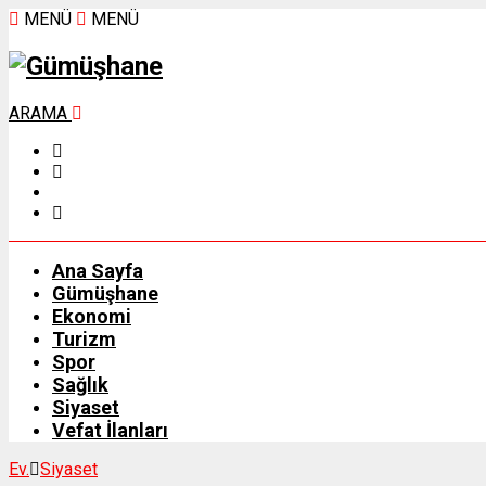
MENÜ
MENÜ
ARAMA
Ana Sayfa
Gümüşhane
Ekonomi
Turizm
Spor
Sağlık
Siyaset
Vefat İlanları
Ev.
Siyaset