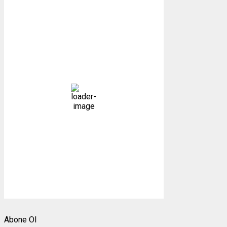
Gümüşhane, TR
13:25,
09/08/2026
25
°C
Açık
Bulutlar:
0%
Görünürlük:
10km
Gündoğumu:
05:26
Gün batımı:
19:27
33 %
1009 mb
10 mph
Weather from OpenWeatherMap
Abone Ol