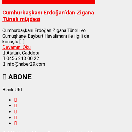
Gümüşhane
Cumhurbaşkanı Erdoğan’dan Zigana
Tüneli müjdesi
Cumhurbaşkanı Erdoğan Zigana Tüneli ve
Gümüşhane-Bayburt Havalimanı ile ilgili de
konuştu [...]
Devamını Oku
Atatürk Caddesi
0456 213 00 22
info@haber29.com
ABONE
Blank URI