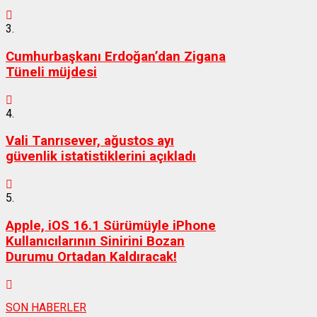
3.
Cumhurbaşkanı Erdoğan’dan Zigana
Tüneli müjdesi
4.
Vali Tanrısever, ağustos ayı
güvenlik istatistiklerini açıkladı
5.
Apple, iOS 16.1 Sürümüyle iPhone
Kullanıcılarının Sinirini Bozan
Durumu Ortadan Kaldıracak!
SON HABERLER