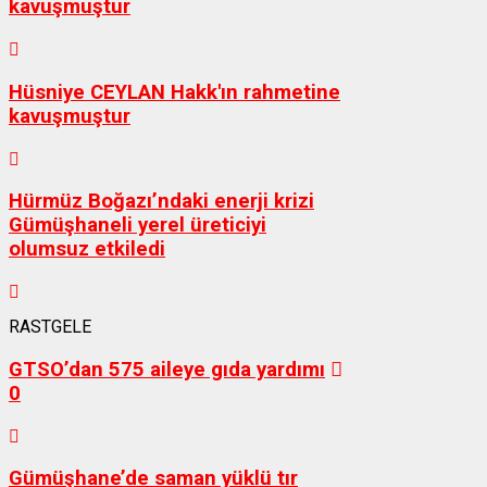
kavuşmuştur
Hüsniye CEYLAN Hakk'ın rahmetine
kavuşmuştur
Hürmüz Boğazı’ndaki enerji krizi
Gümüşhaneli yerel üreticiyi
olumsuz etkiledi
RASTGELE
GTSO’dan 575 aileye gıda yardımı
0
Gümüşhane’de saman yüklü tır