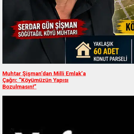
Muhtar Şişman’dan Milli Emlak’a
Çağrı: “Köyümüzün Yapısı
Bozulmasın!”