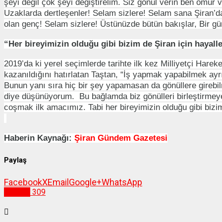
şeyi değil çok şeyi değiştirelim. Siz gönül verin ben ömür v
Uzaklarda dertleşenler! Selam sizlere! Selam sana Şiran’d
olan genç! Selam sizlere! Üstünüzde bütün bakışlar, Bir gün ol
“Her bireyimizin olduğu gibi bizim de Şiran için hayall
2019’da ki yerel seçimlerde tarihte ilk kez Milliyetçi Hare
kazanıldığını hatırlatan Taştan, “İş yapmak yapabilmek ayrı
Bunun yanı sıra hiç bir şey yapamasan da gönüllere gire
diye düşünüyorum. Bu bağlamda biz gönülleri birleştirmeye 
coşmak ilk amacımız. Tabi her bireyimizin olduğu gibi bizim
Haberin Kaynağı:
Şiran Gündem Gazetesi
Paylaş
Facebook
X
Email
Google+
WhatsApp
Siyaset
309