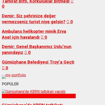
Tamirat Bitti, Korkuluklar Bitmedi
0
Demir: Siz şehrinize değer
vermezseniz turist niye gelsin?
0
Ambulans helikopter minik Erva
Asel için havalandı
0
Demir: Genel Başkanımız Uslu’nun
yanındayız
0
Gümüşhane Belediyesi Troy’a Geçti
0
POPÜLER
Sağlık