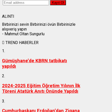
ALINTI
Birbirinizi sevin Birbirinizi övün Birbirinizle
alışveriş yapın
- Mahmut Oltan Sungurlu
TREND HABERLER
1.
Gümüşhane’de KBRN tatbikatı
yapıldı
2.
2024-2025 Eğitim Öğretim Yılının İlk
Töreni Atatürk Anıtı Önünde Yapıldı
3.
Cumhurbaşkanı Erdoğan’dan Zigana