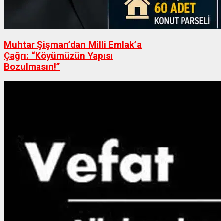
Muhtar Şişman’dan Milli Emlak’a
Çağrı: “Köyümüzün Yapısı
Bozulmasın!”