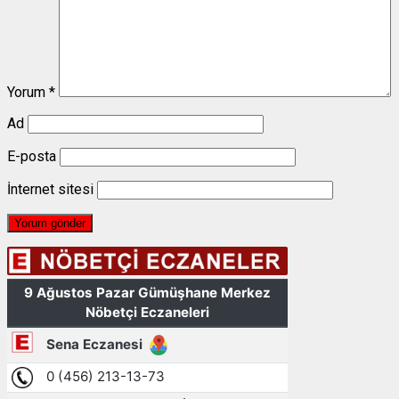
Yorum
*
Ad
E-posta
İnternet sitesi