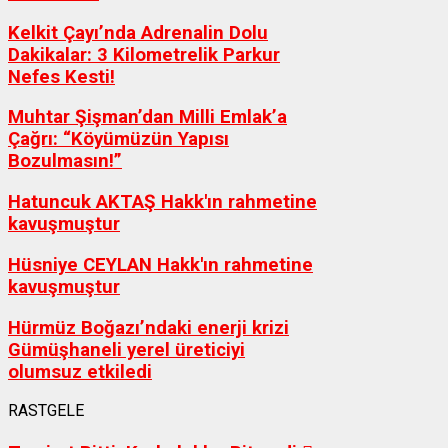
Kelkit Çayı’nda Adrenalin Dolu
Dakikalar: 3 Kilometrelik Parkur
Nefes Kesti!
Muhtar Şişman’dan Milli Emlak’a
Çağrı: “Köyümüzün Yapısı
Bozulmasın!”
Hatuncuk AKTAŞ Hakk'ın rahmetine
kavuşmuştur
Hüsniye CEYLAN Hakk'ın rahmetine
kavuşmuştur
Hürmüz Boğazı’ndaki enerji krizi
Gümüşhaneli yerel üreticiyi
olumsuz etkiledi
RASTGELE