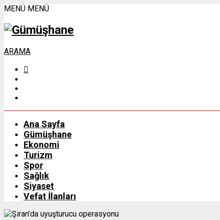
MENÜ
MENÜ
ARAMA
Ana Sayfa
Gümüşhane
Ekonomi
Turizm
Spor
Sağlık
Siyaset
Vefat İlanları