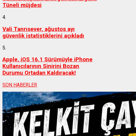
Tüneli müjdesi
4.
Vali Tanrısever, ağustos ayı
güvenlik istatistiklerini açıkladı
5.
Apple, iOS 16.1 Sürümüyle iPhone
Kullanıcılarının Sinirini Bozan
Durumu Ortadan Kaldıracak!
SON HABERLER