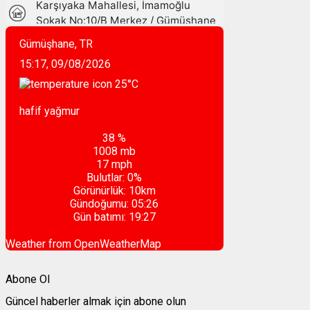
Gümüşhane, TR
15:17,
09/08/2026
25
°C
hafif yağmur
38 %
1008 mb
17 mph
Bulutlar:
0%
Görünürlük:
10km
Gündoğumu:
05:26
Gün batımı:
19:27
Weather from OpenWeatherMap
Abone Ol
Güncel haberler almak için abone olun