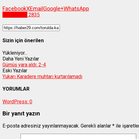
Facebook
X
Email
Google+
WhatsApp
Gümüşhane
2835
Sizin için önerilen
Yükleniyor...
Daha Yeni Yazılar
Gümüş yara aldı: 2-4
Eski Yazılar
Yukarı Karadere muhtarı kurtarılamadı
YORUMLAR
WordPress:
0
Bir yanıt yazın
E-posta adresiniz yayınlanmayacak.
Gerekli alanlar
*
ile işaretl