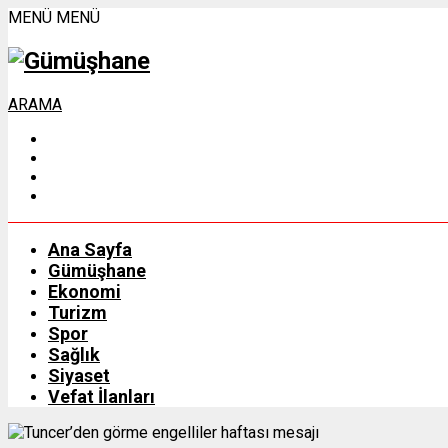
MENÜ
MENÜ
ARAMA
Ana Sayfa
Gümüşhane
Ekonomi
Turizm
Spor
Sağlık
Siyaset
Vefat İlanları