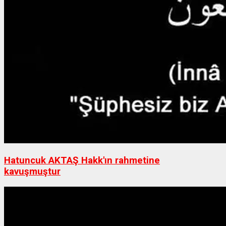
Hatuncuk AKTAŞ Hakk'ın rahmetine
kavuşmuştur