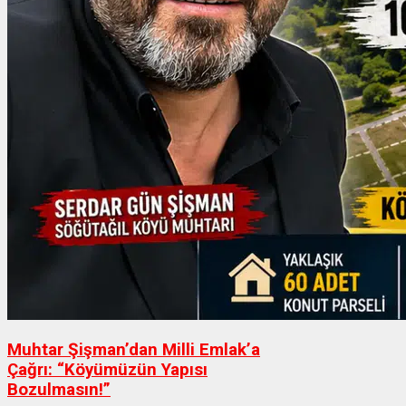
Muhtar Şişman’dan Milli Emlak’a
Çağrı: “Köyümüzün Yapısı
Bozulmasın!”