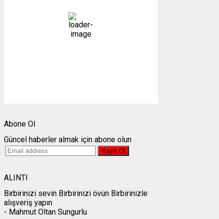
açık
76 %
1011 mb
2 mph
Bulutlar:
1%
Görünürlük:
10km
Gündoğumu:
05:25
Gün batımı:
19:28
Weather from OpenWeatherMap
Abone Ol
Güncel haberler almak için abone olun
ALINTI
Birbirinizi sevin Birbirinizi övün Birbirinizle
alışveriş yapın
- Mahmut Oltan Sungurlu