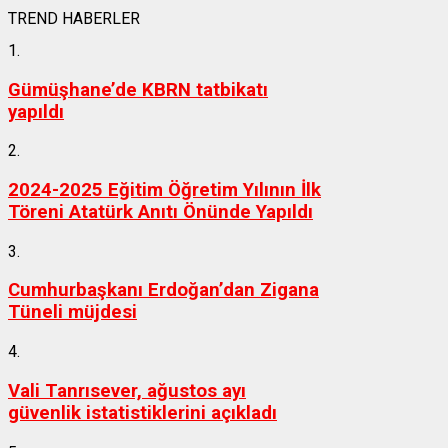
TREND HABERLER
1.
Gümüşhane’de KBRN tatbikatı
yapıldı
2.
2024-2025 Eğitim Öğretim Yılının İlk
Töreni Atatürk Anıtı Önünde Yapıldı
3.
Cumhurbaşkanı Erdoğan’dan Zigana
Tüneli müjdesi
4.
Vali Tanrısever, ağustos ayı
güvenlik istatistiklerini açıkladı