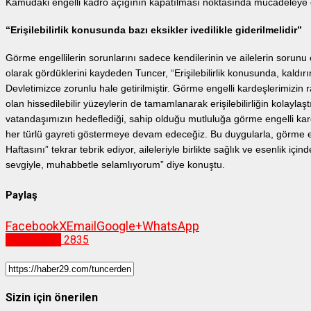
Kamudaki engelli kadro açığının kapatılması noktasında mücadeleye
“Erişilebilirlik konusunda bazı eksikler ivedilikle giderilmelidir”
Görme engellilerin sorunlarını sadece kendilerinin ve ailelerin sorunu 
olarak gördüklerini kaydeden Tuncer, “Erişilebilirlik konusunda, kaldır
Devletimizce zorunlu hale getirilmiştir. Görme engelli kardeşlerimizi
olan hissedilebilir yüzeylerin de tamamlanarak erişilebilirliğin kolaylaş
vatandaşımızın hedeflediği, sahip olduğu mutluluğa görme engelli kar
her türlü gayreti göstermeye devam edeceğiz. Bu duygularla, görme e
Haftasını” tekrar tebrik ediyor, aileleriyle birlikte sağlık ve esenlik iç
sevgiyle, muhabbetle selamlıyorum” diye konuştu.
Paylaş
Facebook
X
Email
Google+
WhatsApp
Gümüşhane
2835
Sizin için önerilen