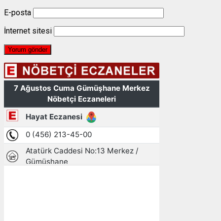
E-posta
İnternet sitesi
Gümüşhane, TR
07:01,
08/08/2026
16
°C