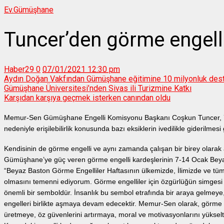
Ev.
Gümüşhane
Tuncer’den görme engelli
Haber29
0
07/01/2021 12:30 pm
Aydın Doğan Vakfından Gümüşhane eğitimine 10 milyonluk des
Gümüşhane Üniversitesi’nden Sivas ili Turizmine Katkı
Karşıdan karşıya geçmek isterken canından oldu
Memur-Sen Gümüşhane Engelli Komisyonu Başkanı Coşkun Tuncer, 7
nedeniyle erişilebilirlik konusunda bazı eksiklerin ivedilikle giderilmesi 
Kendisinin de görme engelli ve aynı zamanda çalışan bir birey olarak 
Gümüşhane’ye güç veren görme engelli kardeşlerinin 7-14 Ocak Beyaz
“Beyaz Baston Görme Engelliler Haftasının ülkemizde, İlimizde ve tüm
olmasını temenni ediyorum. Görme engelliler için özgürlüğün simgesi 
önemli bir semboldür. İnsanlık bu sembol etrafında bir araya gelmeye
engelleri birlikte aşmaya devam edecektir. Memur-Sen olarak, görme e
üretmeye, öz güvenlerini artırmaya, moral ve motivasyonlarını yükse