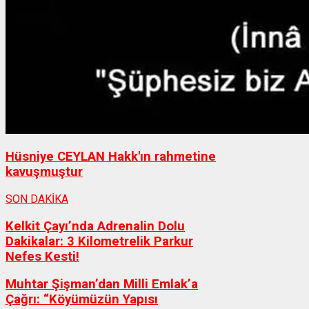
Hüsniye CEYLAN Hakk'ın rahmetine
kavuşmuştur
SON DAKİKA
Kelkit Çayı’nda Adrenalin Dolu
Dakikalar: 3 Kilometrelik Parkur
Nefes Kesti!
Muhtar Şişman’dan Milli Emlak’a
Çağrı: “Köyümüzün Yapısı