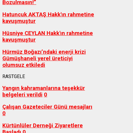
Bozulmasın!”
Hatuncuk AKTAŞ Hakk'ın rahmetine
kavuşmuştur
Hüsniye CEYLAN Hakk'ın rahmetine
kavuşmuştur
Hürmüz Boğazı’ndaki enerji krizi
Gümüşhaneli yerel üreticiyi
olumsuz etkiledi
RASTGELE
Yangın kahramanlarına teşekkür
belgeleri verildi
0
Çalışan Gazeteciler Günü mesajları
0
Kürtünlüler Derneği Ziyaretlere
Başladı
0