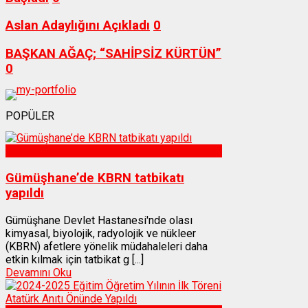
Aslan Adaylığını Açıkladı
0
BAŞKAN AĞAÇ; “SAHİPSİZ KÜRTÜN”
0
POPÜLER
Sağlık
Gümüşhane’de KBRN tatbikatı
yapıldı
Gümüşhane Devlet Hastanesi'nde olası
kimyasal, biyolojik, radyolojik ve nükleer
(KBRN) afetlere yönelik müdahaleleri daha
etkin kılmak için tatbikat g [...]
Devamını Oku