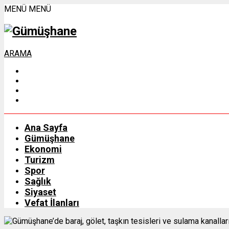
MENÜ
MENÜ
ARAMA
Ana Sayfa
Gümüşhane
Ekonomi
Turizm
Spor
Sağlık
Siyaset
Vefat İlanları