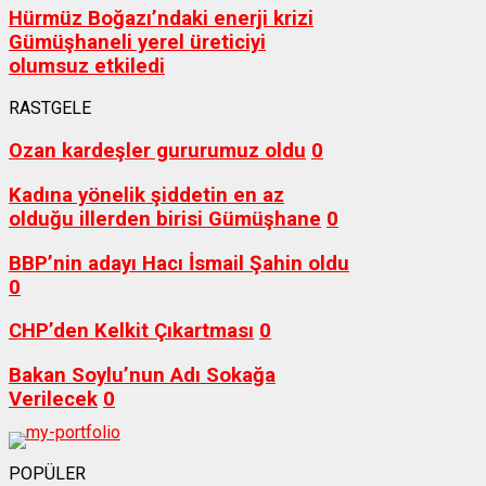
Hürmüz Boğazı’ndaki enerji krizi
Gümüşhaneli yerel üreticiyi
olumsuz etkiledi
RASTGELE
Ozan kardeşler gururumuz oldu
0
Kadına yönelik şiddetin en az
olduğu illerden birisi Gümüşhane
0
BBP’nin adayı Hacı İsmail Şahin oldu
0
CHP’den Kelkit Çıkartması
0
Bakan Soylu’nun Adı Sokağa
Verilecek
0
POPÜLER