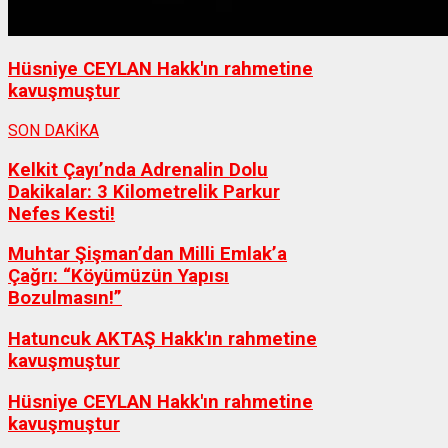
Hüsniye CEYLAN Hakk'ın rahmetine
kavuşmuştur
SON DAKİKA
Kelkit Çayı’nda Adrenalin Dolu
Dakikalar: 3 Kilometrelik Parkur
Nefes Kesti!
Muhtar Şişman’dan Milli Emlak’a
Çağrı: “Köyümüzün Yapısı
Bozulmasın!”
Hatuncuk AKTAŞ Hakk'ın rahmetine
kavuşmuştur
Hüsniye CEYLAN Hakk'ın rahmetine
kavuşmuştur