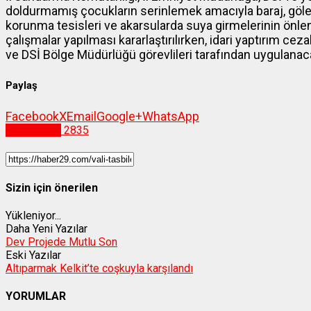
doldurmamış çocukların serinlemek amacıyla baraj, gölet 
korunma tesisleri ve akarsularda suya girmelerinin önl
çalışmalar yapılması kararlaştırılırken, idari yaptırım ceza
ve DSİ Bölge Müdürlüğü görevlileri tarafından uygulanac
Paylaş
Facebook
X
Email
Google+
WhatsApp
Gümüşhane
2835
Sizin için önerilen
Yükleniyor...
Daha Yeni Yazılar
Dev Projede Mutlu Son
Eski Yazılar
Altıparmak Kelkit’te coşkuyla karşılandı
YORUMLAR