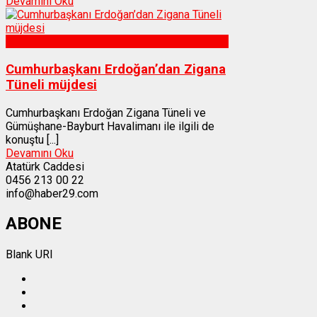
Devamını Oku
Gümüşhane
Cumhurbaşkanı Erdoğan’dan Zigana
Tüneli müjdesi
Cumhurbaşkanı Erdoğan Zigana Tüneli ve
Gümüşhane-Bayburt Havalimanı ile ilgili de
konuştu [...]
Devamını Oku
Atatürk Caddesi
0456 213 00 22
info@haber29.com
ABONE
Blank URI