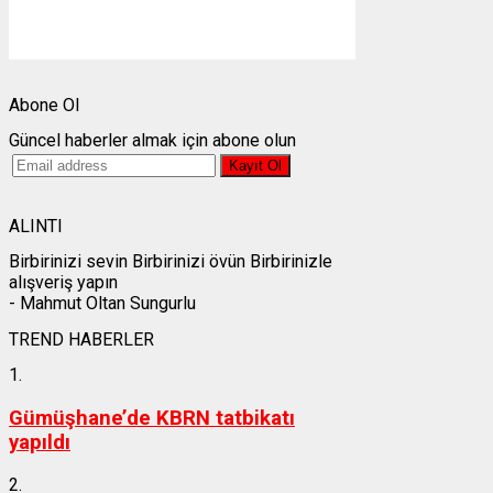
Gün batımı:
19:27
Weather from OpenWeatherMap
Abone Ol
Güncel haberler almak için abone olun
ALINTI
Birbirinizi sevin Birbirinizi övün Birbirinizle
alışveriş yapın
- Mahmut Oltan Sungurlu
TREND HABERLER
1.
Gümüşhane’de KBRN tatbikatı
yapıldı
2.