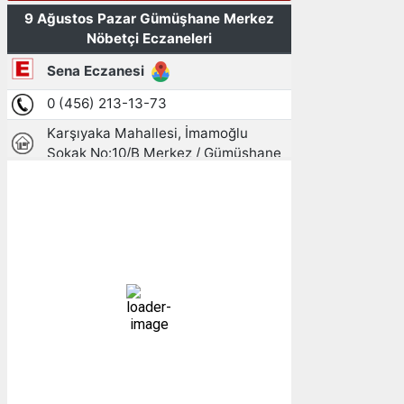
Gümüşhane, TR
11:32,
09/08/2026
22
°C
açık
39 %
1010 mb
5 mph
Bulutlar:
0%
Görünürlük:
10km
Gündoğumu:
05:26