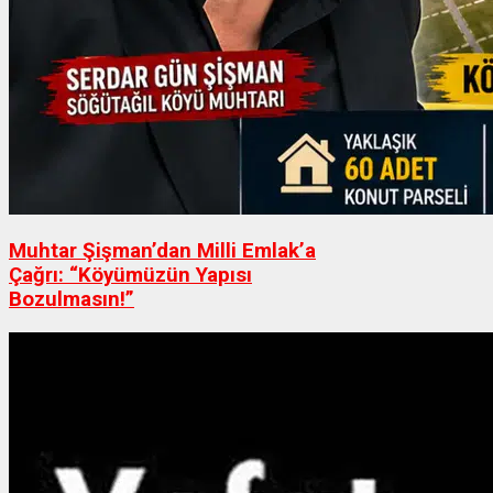
Muhtar Şişman’dan Milli Emlak’a
Çağrı: “Köyümüzün Yapısı
Bozulmasın!”