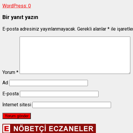
WordPress:
0
Bir yanıt yazın
E-posta adresiniz yayınlanmayacak.
Gerekli alanlar
*
ile işaretl
Yorum
*
Ad
E-posta
İnternet sitesi