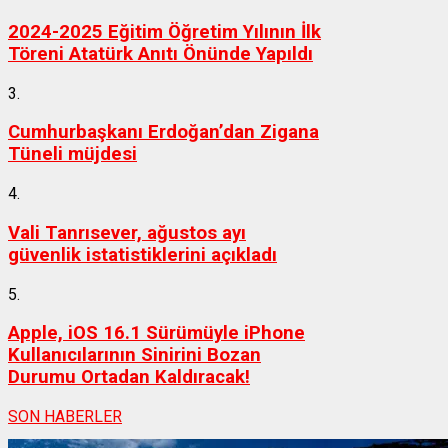
2024-2025 Eğitim Öğretim Yılının İlk
Töreni Atatürk Anıtı Önünde Yapıldı
3.
Cumhurbaşkanı Erdoğan’dan Zigana
Tüneli müjdesi
4.
Vali Tanrısever, ağustos ayı
güvenlik istatistiklerini açıkladı
5.
Apple, iOS 16.1 Sürümüyle iPhone
Kullanıcılarının Sinirini Bozan
Durumu Ortadan Kaldıracak!
SON HABERLER