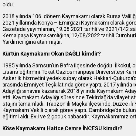
oldu.
2018 yılında 106. dönem Kaymakamı olarak Bursa Valiliğin
2021 yıllarında Konya – Emirgazi Kaymakamı olarak göre
Gazetede yayımlanan, 19.08.2021 tarihli ve 2021/142 say
Kemalpaşa Kaymakamlığına, 12/08/2022 tarihli Cumhurba
Yardımcılığına atanmıştır.
Kürtün Kaymakamı Okan DAĞLI kimdir?
1985 yılında Samsun’un Bafra ilçesinde doğdu. İlkokul, o
Lisans eğitimini Tokat Gaziosmanpaşa Üniversitesi Ka
Askerlik hizmetini yedek subay olarak Hakkari-Çukurca’da 
arasında Emniyet Teşkilatında görev yaptı. 2017 yılında 
Adaylığı sınavını kazanarak 2018 yılında Kaymakam Adayı
etti. Kaymakam Adaylığı süresince Tekirdağ’da vilayet sta
stajını tamamladı. Trabzon ili Maçka ilçesinde, Düzce ili Y
Kaymakam Vekili olarak görev yaptı. Cambridge’de buluna
eğitimi aldı. Evli ve 2 çocuk babasıdır. Kaymakamımız or
Köse Kaymakamı Hatice Cemre İNCESU kimdir?