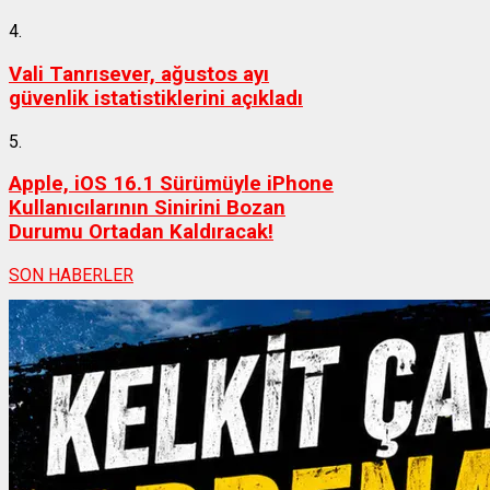
4.
Vali Tanrısever, ağustos ayı
güvenlik istatistiklerini açıkladı
5.
Apple, iOS 16.1 Sürümüyle iPhone
Kullanıcılarının Sinirini Bozan
Durumu Ortadan Kaldıracak!
SON HABERLER