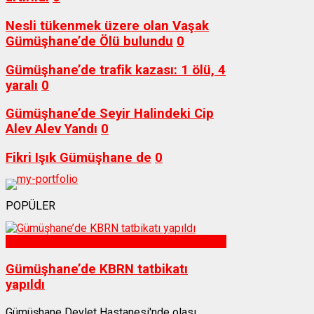
Nesli tükenmek üzere olan Vaşak
Gümüşhane’de Ölü bulundu
0
Gümüşhane’de trafik kazası: 1 ölü, 4
yaralı
0
Gümüşhane’de Seyir Halindeki Cip
Alev Alev Yandı
0
Fikri Işık Gümüşhane de
0
POPÜLER
Sağlık
Gümüşhane’de KBRN tatbikatı
yapıldı
Gümüşhane Devlet Hastanesi'nde olası