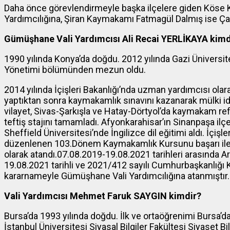
Daha önce görevlendirmeyle başka ilçelere giden Köse
Yardımcılığına, Şiran Kaymakamı Fatmagül Dalmış ise Ç
Gümüşhane Vali Yardımcısı Ali Recai YERLİKAYA kimd
1990 yılında Konya’da doğdu. 2012 yılında Gazi Üniversite
Yönetimi bölümünden mezun oldu.
2014 yılında İçişleri Bakanlığı’nda uzman yardımcısı olar
yaptıktan sonra kaymakamlık sınavını kazanarak mülki idar
vilayet, Sivas-Şarkışla ve Hatay-Dörtyol’da kaymakam refi
teftiş stajını tamamladı. Afyonkarahisar’ın Sinanpaşa ilç
Sheffield Üniversitesi’nde İngilizce dil eğitimi aldı. İçişl
düzenlenen 103.Dönem Kaymakamlık Kursunu başarı il
olarak atandı.07.08.2019-19.08.2021 tarihleri arasında 
19.08.2021 tarihli ve 2021/412 sayılı Cumhurbaşkanlığı Ka
kararnameyle Gümüşhane Vali Yardımcılığına atanmıştır.
Vali Yardımcısı Mehmet Faruk SAYGIN kimdir?
Bursa’da 1993 yılında doğdu. İlk ve ortaöğrenimi Bursa
İstanbul Üniversitesi Siyasal Bilgiler Fakültesi Siyase