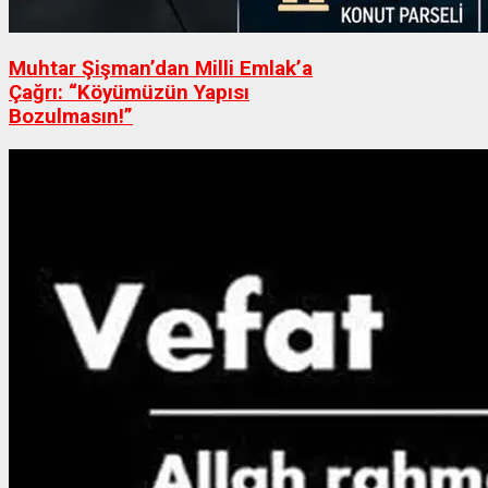
Muhtar Şişman’dan Milli Emlak’a
Çağrı: “Köyümüzün Yapısı
Bozulmasın!”