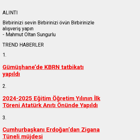
ALINTI
Birbirinizi sevin Birbirinizi övün Birbirinizle
alışveriş yapın
- Mahmut Oltan Sungurlu
TREND HABERLER
1.
Gümüşhane’de KBRN tatbikatı
yapıldı
2.
2024-2025 Eğitim Öğretim Yılının İlk
Töreni Atatürk Anıtı Önünde Yapıldı
3.
Cumhurbaşkanı Erdoğan’dan Zigana
Tüneli müjdesi