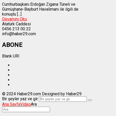
Cumhurbaşkanı Erdoğan Zigana Tüneli ve
Gümüşhane-Bayburt Havalimanı ile ilgili de
konuştu [...]
Devamını Oku
Atatürk Caddesi
0456 213 00 22
info@haber29.com
ABONE
Blank URI
© 2024 Haber29.com Designed by Haber29
Bir şeyler yaz ve gir
Ana Sayfa
Video
Ara