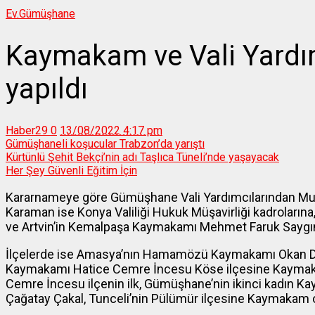
Ev.
Gümüşhane
Kaymakam ve Vali Yardım
yapıldı
Haber29
0
13/08/2022 4:17 pm
Gümüşhaneli koşucular Trabzon’da yarıştı
Kürtünlü Şehit Bekçi’nin adı Taşlıca Tüneli’nde yaşayacak
Her Şey Güvenli Eğitim İçin
Kararnameye göre Gümüşhane Vali Yardımcılarından Must
Karaman ise Konya Valiliği Hukuk Müşavirliği kadrolarına,
ve Artvin’in Kemalpaşa Kaymakamı Mehmet Faruk Saygın
İlçelerde ise Amasya’nın Hamamözü Kaymakamı Okan Dağl
Kaymakamı Hatice Cemre İncesu Köse ilçesine Kaymaka
Cemre İncesu ilçenin ilk, Gümüşhane’nin ikinci kadın
Çağatay Çakal, Tunceli’nin Pülümür ilçesine Kaymakam o