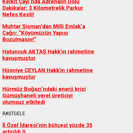
Kelkit Çayı’nda Adrenalin Dolu
Dakikalar: 3 Kilometrelik Parkur
Nefes Kesti!
Muhtar Şişman’dan Milli Emlak’a
Çağrı: “Köyümüzün Yapısı
Bozulmasın!”
Hatuncuk AKTAŞ Hakk'ın rahmetine
kavuşmuştur
Hüsniye CEYLAN Hakk'ın rahmetine
kavuşmuştur
Hürmüz Boğazı’ndaki enerji krizi
Gümüşhaneli yerel üreticiyi
olumsuz etkiledi
RASTGELE
İl Özel İdaresi’nin bütçesi yüzde 35
artırıldı
0