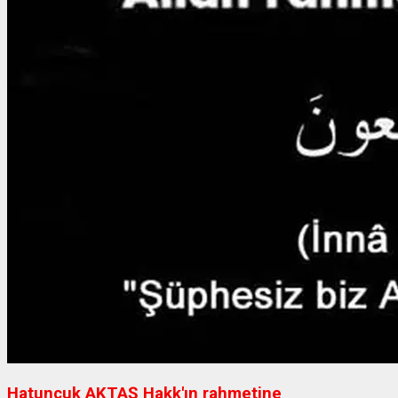
Hatuncuk AKTAŞ Hakk'ın rahmetine