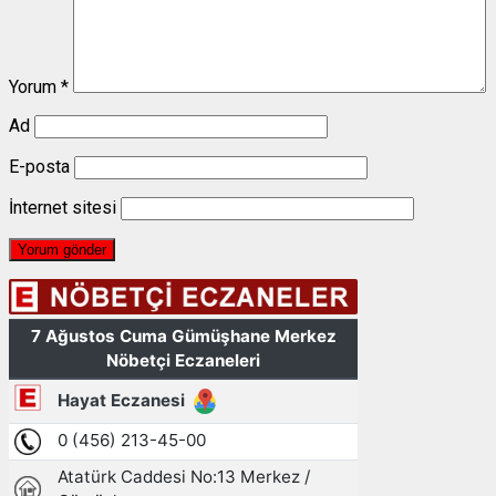
Yorum
*
Ad
E-posta
İnternet sitesi