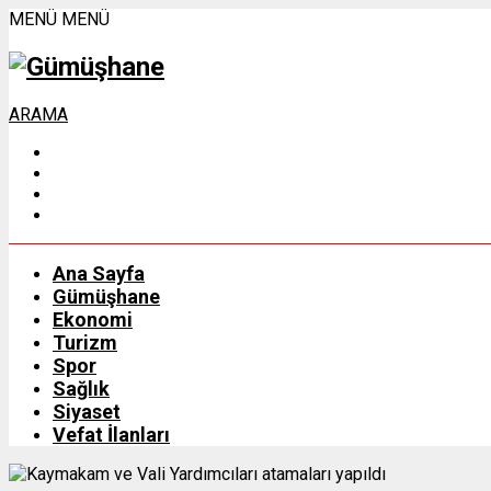
MENÜ
MENÜ
ARAMA
Ana Sayfa
Gümüşhane
Ekonomi
Turizm
Spor
Sağlık
Siyaset
Vefat İlanları