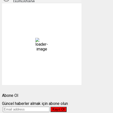
Gümüşhane, TR
16:36,
07/08/2026
28
°C
açık
21 %
1004 mb
5 mph
Bulutlar:
10%
Görünürlük:
10km
Gündoğumu:
05:24
Gün batımı:
19:30
Weather from OpenWeatherMap
Abone Ol
Güncel haberler almak için abone olun