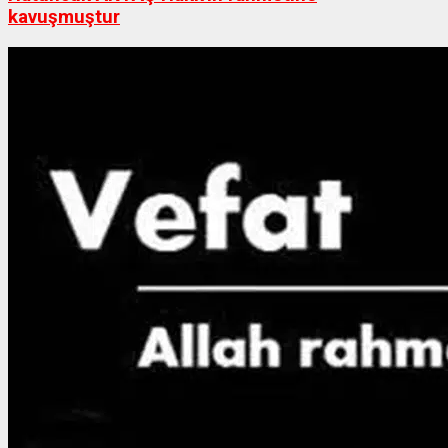
kavuşmuştur