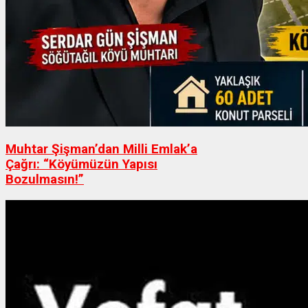
Muhtar Şişman’dan Milli Emlak’a
Çağrı: “Köyümüzün Yapısı
Bozulmasın!”