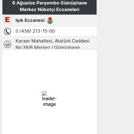
Gümüşhane, TR
14:43,
06/08/2026
26
°C
açık
28 %
1008 mb
5 mph
Bulutlar:
1%
Görünürlük:
10km
Gündoğumu:
05:23
Gün batımı:
19:31