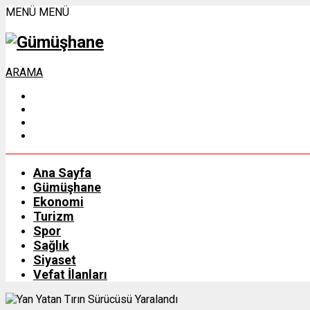
MENÜ
MENÜ
ARAMA
Ana Sayfa
Gümüşhane
Ekonomi
Turizm
Spor
Sağlık
Siyaset
Vefat İlanları