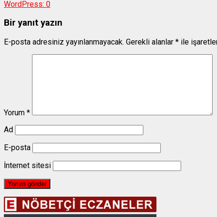
WordPress:
0
Bir yanıt yazın
E-posta adresiniz yayınlanmayacak.
Gerekli alanlar
*
ile işaretl
Yorum
*
Ad
E-posta
İnternet sitesi