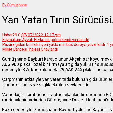
Ev.
Gümüşhane
Yan Yatan Tırın Sürücüs
Haber29
0
07/07/2022 12:17 pm
Kaymakam Ayvat: Herkesin polisi kendi vicdanıdır
Pazara giden konfeksiyon yüklü minibüs dereye yuvarlandı: 1 ya
Millet Bahçesi İhalesi Onaylandı
Gümüşhane-Bayburt karayolunun Akçahisar köyü mevkii
ADS 960 plakalı özel bir firmaya ait gıda yüklü tır sürü
nedeniyle S.A. kontrolündeki 29 AAK 245 plakalı araca ça
Çarpmanın etkisiyle yan yatan tırda bulunan gıda ürünleri
jandarma, polis ve sağlık ekipleri sevk edildi.
Vatandaşlar tarafından araçtan çıkarılan tır sürücüsü B.Ö. 
müdahalenin ardından Gümüşhane Devlet Hastanesi’nde te
Kaza nedeniyle Gümüşhane-Bayburt yolunun Bayburt istik