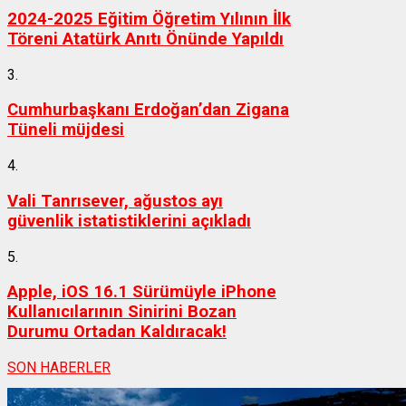
2024-2025 Eğitim Öğretim Yılının İlk
Töreni Atatürk Anıtı Önünde Yapıldı
3.
Cumhurbaşkanı Erdoğan’dan Zigana
Tüneli müjdesi
4.
Vali Tanrısever, ağustos ayı
güvenlik istatistiklerini açıkladı
5.
Apple, iOS 16.1 Sürümüyle iPhone
Kullanıcılarının Sinirini Bozan
Durumu Ortadan Kaldıracak!
SON HABERLER