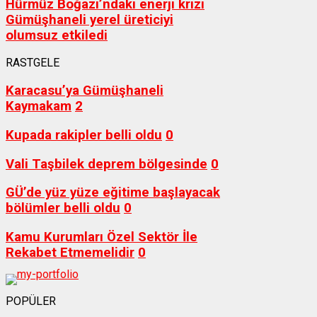
Hürmüz Boğazı’ndaki enerji krizi
Gümüşhaneli yerel üreticiyi
olumsuz etkiledi
RASTGELE
Karacasu’ya Gümüşhaneli
Kaymakam
2
Kupada rakipler belli oldu
0
Vali Taşbilek deprem bölgesinde
0
GÜ’de yüz yüze eğitime başlayacak
bölümler belli oldu
0
Kamu Kurumları Özel Sektör İle
Rekabet Etmemelidir
0
POPÜLER