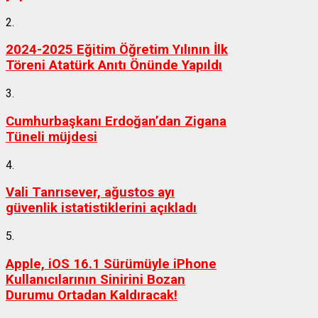
2.
2024-2025 Eğitim Öğretim Yılının İlk
Töreni Atatürk Anıtı Önünde Yapıldı
3.
Cumhurbaşkanı Erdoğan’dan Zigana
Tüneli müjdesi
4.
Vali Tanrısever, ağustos ayı
güvenlik istatistiklerini açıkladı
5.
Apple, iOS 16.1 Sürümüyle iPhone
Kullanıcılarının Sinirini Bozan
Durumu Ortadan Kaldıracak!