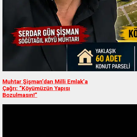
Muhtar Şişman’dan Milli Emlak’a
Çağrı: “Köyümüzün Yapısı
Bozulmasın!”