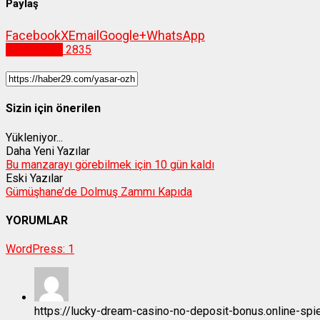
Paylaş
Facebook
X
Email
Google+
WhatsApp
Gümüşhane
2835
Sizin için önerilen
Yükleniyor...
Daha Yeni Yazılar
Bu manzarayı görebilmek için 10 gün kaldı
Eski Yazılar
Gümüşhane’de Dolmuş Zammı Kapıda
YORUMLAR
WordPress:
1
https://lucky-dream-casino-no-deposit-bonus.online-spie