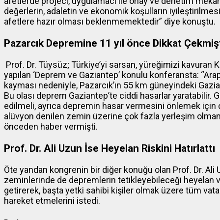
afetlerde projeci, uygulamacı ile onay ve denetim mekani
değerlerin, adaletin ve ekonomik koşulların iyileştiril
afetlere hazır olması beklenmemektedir” diye konuştu.
Pazarcık Depremine 11 yıl önce Dikkat Çekmiş
Prof. Dr. Tüysüz; Türkiye’yi sarsan, yüreğimizi kavuran
yapılan ‘Deprem ve Gaziantep’ konulu konferansta: “Arap
kayması nedeniyle, Pazarcık’ın 55 km güneyindeki Gazian
Bu olası deprem Gaziantep’te ciddi hasarlar yaratabilir. G
edilmeli, ayrıca depremin hasar vermesini önlemek için c
alüvyon denilen zemin üzerine çok fazla yerleşim olmamas
önceden haber vermişti.
Prof. Dr. Ali Uzun İse Heyelan Riskini Hatırlattı
Öte yandan kongrenin bir diğer konuğu olan Prof. Dr. A
zeminlerinde de depremlerin tetikleyebileceği heyelan v
getirerek, başta yetki sahibi kişiler olmak üzere tüm v
hareket etmelerini istedi.