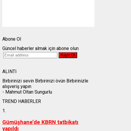
Görünürlük:
10km
Gündoğumu:
05:25
Gün batımı:
19:28
Weather from OpenWeatherMap
Abone Ol
Güncel haberler almak için abone olun
ALINTI
Birbirinizi sevin Birbirinizi övün Birbirinizle
alışveriş yapın
- Mahmut Oltan Sungurlu
TREND HABERLER
1.
Gümüşhane’de KBRN tatbikatı
yapıldı