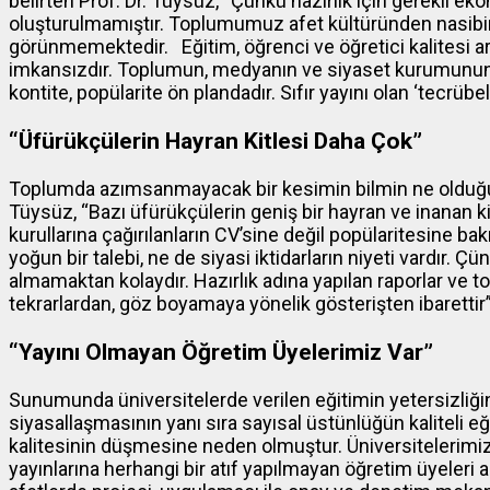
belirten Prof. Dr. Tüysüz, “Çünkü hazırlık için gerekli eko
oluşturulmamıştır. Toplumumuz afet kültüründen nasibini
görünmemektedir. Eğitim, öğrenci ve öğretici kalitesi a
imkansızdır. Toplumun, medyanın ve siyaset kurumunun ü
kontite, popülarite ön plandadır. Sıfır yayını olan ‘tecrübe
“Üfürükçülerin Hayran Kitlesi Daha Çok”
Toplumda azımsanmayacak bir kesimin bilmin ne olduğund
Tüysüz, “Bazı üfürükçülerin geniş bir hayran ve inanan ki
kurullarına çağırılanların CV’sine değil popülaritesine b
yoğun bir talebi, ne de siyasi iktidarların niyeti vardır.
almamaktan kolaydır. Hazırlık adına yapılan raporlar ve 
tekrarlardan, göz boyamaya yönelik gösterişten ibarettir
“Yayını Olmayan Öğretim Üyelerimiz Var”
Sunumunda üniversitelerde verilen eğitimin yetersizliği
siyasallaşmasının yanı sıra sayısal üstünlüğün kaliteli e
kalitesinin düşmesine neden olmuştur. Üniversitelerimi
yayınlarına herhangi bir atıf yapılmayan öğretim üyeler