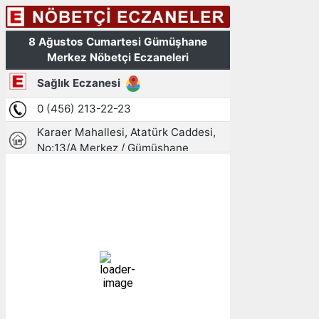
Gümüşhane, TR
09:24,
08/08/2026
21
°C
açık
52 %
1009 mb
1 mph
Bulutlar:
1%