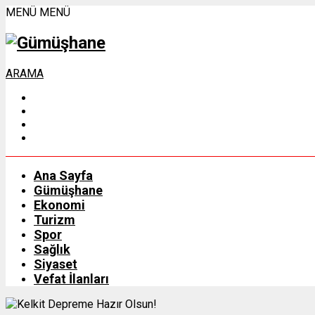
MENÜ
MENÜ
ARAMA
Ana Sayfa
Gümüşhane
Ekonomi
Turizm
Spor
Sağlık
Siyaset
Vefat İlanları