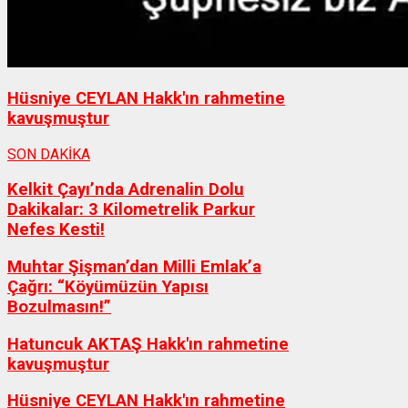
Hüsniye CEYLAN Hakk'ın rahmetine
kavuşmuştur
SON DAKİKA
Kelkit Çayı’nda Adrenalin Dolu
Dakikalar: 3 Kilometrelik Parkur
Nefes Kesti!
Muhtar Şişman’dan Milli Emlak’a
Çağrı: “Köyümüzün Yapısı
Bozulmasın!”
Hatuncuk AKTAŞ Hakk'ın rahmetine
kavuşmuştur
Hüsniye CEYLAN Hakk'ın rahmetine