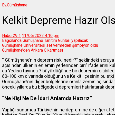
Ev.
Gümüşhane
Kelkit Depreme Hazır Ol
Haber29
1
11/06/2023 4:10 pm
Bağcılar’da Gümüşhane Tanıtım Günleri yapılacak
Gümüşhane Üniversitesi set vermeden şampiyon oldu
Gümüşhane’den Ankara Çıkartması
“ Gümüşhane’nin deprem riski nedir?” şeklindeki soruy
açısından ülkenin en emin yerlerinden biri” ifadelerini k
da Yedisu fayında 7 büyüklüğünde bir depremin olabilece
80-100 km civarında olduğunu ve Kelkit ilçesinin bu etki al
Gümüşhane’nin diğer bölgelerine oranla zemin açısında
önceki yıllarda bu bölgedeki depremleri hatırlatarak de
“Ne Kişi Ne De İdari Anlamda Hazırız”
Yaptığı sunumda Türkiye’nin ne deprem ne de diğer afetle