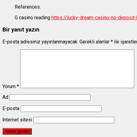
References:
G casino reading
https://lucky-dream-casino-no-deposit-
Bir yanıt yazın
E-posta adresiniz yayınlanmayacak.
Gerekli alanlar
*
ile işaretl
Yorum
*
Ad
E-posta
İnternet sitesi