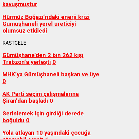
kavuşmuştur
Hürmüz Boğazı’ndaki enerji krizi
Gümüşhaneli yerel üreticiyi
olumsuz etkiledi
RASTGELE
Gümüşhane’den 2 bin 262 kişi
Trabzon’a yerleşti
0
MHK’ya Gümüşhaneli başkan ve üye
0
AK Parti seçim çalışmalarına
Şiran’dan başladı
0
Serinlemek için girdiği derede
boğuldu
0
Yola atlayan 10 yaşındaki çocuğa