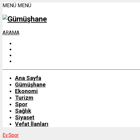
MENÜ
MENÜ
ARAMA
Ana Sayfa
Gümüşhane
Ekonomi
Turizm
Spor
Sağlık
Siyaset
Vefat İlanları
Ev.
Spor