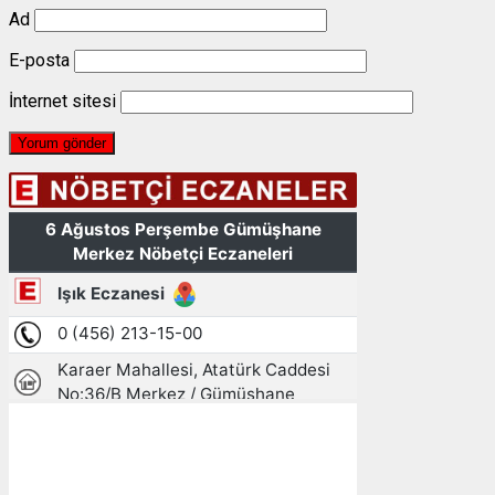
Ad
E-posta
İnternet sitesi
Gümüşhane, TR
14:09,
06/08/2026