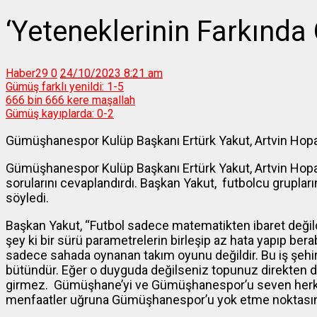
‘Yeteneklerinin Farkında 
Haber29
0
24/10/2023 8:21 am
Gümüş farklı yenildi: 1-5
666 bin 666 kere maşallah
Gümüş kayıplarda: 0-2
Gümüşhanespor Kulüp Başkanı Ertürk Yakut, Artvin Hop
Gümüşhanespor Kulüp Başkanı Ertürk Yakut, Artvin Ho
sorularını cevaplandırdı. Başkan Yakut, futbolcu grupları
söyledi.
Başkan Yakut, “Futbol sadece matematikten ibaret değildir,
şey ki bir sürü parametrelerin birleşip az hata yapıp ber
sadece sahada oynanan takım oyunu değildir. Bu iş şehi
bütündür. Eğer o duyguda değilseniz topunuz direkten d
girmez. Gümüşhane’yi ve Gümüşhanespor’u seven herke
menfaatler uğruna Gümüşhanespor’u yok etme noktasın