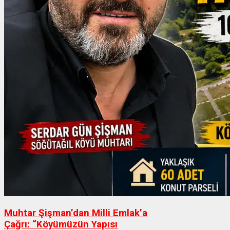
Muhtar Şişman’dan Milli Emlak’a
Çağrı: “Köyümüzün Yapısı