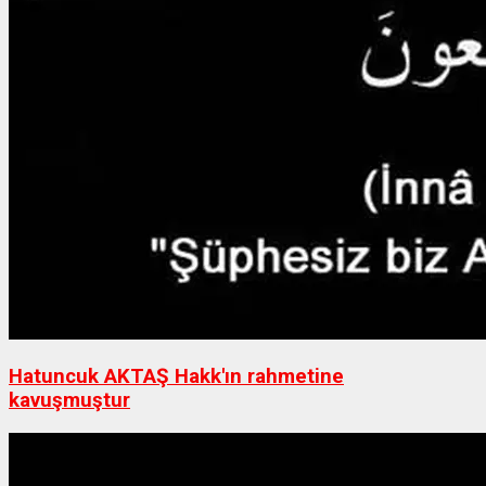
Hatuncuk AKTAŞ Hakk'ın rahmetine
kavuşmuştur