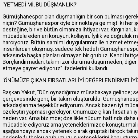
‘YETMEDİ Mİ, BU DÜŞMANLIK?’
Gümüşhanespor olan düşmanlığın bir son bulması gerekti
niçin? Gümüşhanespor öyle bir noktaya gelmişti ki her şe
desteğine, bir ve bütün olmanıza ihtiyacı var. Kırgınları, k
mücadele edenleri koruyun, kollayın. İyilik ve doğruluk m
harcıyoruz. Bütün samimi duygularımız ile hizmet etmeye ç
insanlardan oluşmuş, sadece tek hedefi Gümüşhanespor’
arkasında başka planları olmayan bir grubuz. Kendi büt
Borçlandırmadan, takımı zor duruma düşürmeden, diğer
etmeye gayret ediyoruz” ifadelerini kullandı.
‘ÖNÜMÜZE ÇIKAN FIRSATLARI İYİ DEĞERLENDİRMELİYİ
Başkan Yakut, “Dün oynadığımız müsabakaya gelince; s
çerçevesinde genç bir takım oluşturuldu. Gümüşhanespo
arkadaşlarıma teşekkür ediyorum. Ancak bazen iyi müca
özeleştiri yapması gerekiyor. Önümüze çıkan fırsatları iy
neden var. Ama bizimde; özellikle hücum hattında daha etk
mücadele ediyoruz ama yeteneklerimizde konuşturmalıyız
aşağısındayız ancak yetenek olarak gruptaki birçok ta
nedenle futbolcu grubumuzun yeteneklerini konuşturma 