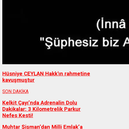
Hüsniye CEYLAN Hakk'ın rahmetine
kavuşmuştur
SON DAKİKA
Kelkit Çayı’nda Adrenalin Dolu
Dakikalar: 3 Kilometrelik Parkur
Nefes Kesti!
Muhtar Şişman’dan Milli Emlak’a