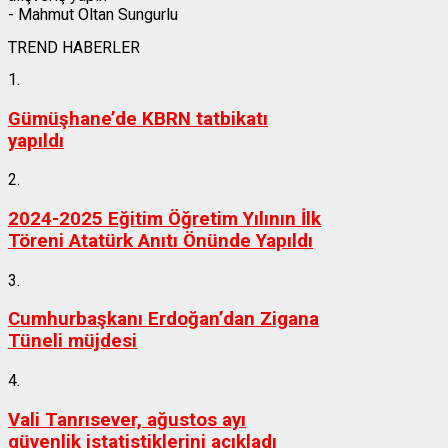
- Mahmut Oltan Sungurlu
TREND HABERLER
1.
Gümüşhane’de KBRN tatbikatı
yapıldı
2.
2024-2025 Eğitim Öğretim Yılının İlk
Töreni Atatürk Anıtı Önünde Yapıldı
3.
Cumhurbaşkanı Erdoğan’dan Zigana
Tüneli müjdesi
4.
Vali Tanrısever, ağustos ayı
güvenlik istatistiklerini açıkladı