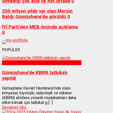
olmadığı çok açık ve net ortada
0
200 milyon yıldır var olan Mersin
Balığı Gümüşhane’de görüldü
0
İYİ Parti’den MEB önünde açıklama
0
POPÜLER
Sağlık
Gümüşhane’de KBRN tatbikatı
yapıldı
Gümüşhane Devlet Hastanesi'nde olası
kimyasal, biyolojik, radyolojik ve nükleer
(KBRN) afetlere yönelik müdahaleleri daha
etkin kılmak için tatbikat g [...]
Devamını Oku