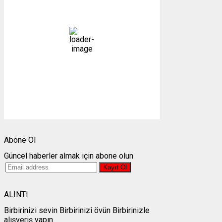
25
°C
açık
31 %
1009 mb
3 mph
Bulutlar:
1%
Görünürlük:
10km
Gündoğumu:
05:23
Gün batımı:
19:31
Weather from OpenWeatherMap
Abone Ol
Güncel haberler almak için abone olun
ALINTI
Birbirinizi sevin Birbirinizi övün Birbirinizle
alışveriş yapın