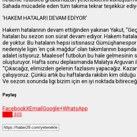
Sahada mücadele eden tüm takıma tekrar teşekkür ediy
‘HAKEM HATALARI DEVAM EDİYOR’
Hakem hatalarının devam ettiğinden yakınan Yakut, “Ge
hataları bu sezon son sürat devam ediyor. Hakem hatalar
de yoktur. Bu hataların hepsi istisnasız Gümüşhanespor 
nedeniyle ligin ‘en çok mağdur’ olan takımlarının başında
adalet istiyoruz. Maalesef futbolun bu hale gelmesinin s
oluşturuyor. Hafta sonu deplasmanda Malatya Arguvan il
“Çıkacağız, elimizden gelenin fazlasını yapacağız. Kazan
çalışıyoruz. Çünkü artık bu haftalarda rakibin kim olduğu
Ve sezon sonunda ligi bizim için en iyi noktada bitireceğ
Paylaş
Facebook
X
Email
Google+
WhatsApp
Spor
303