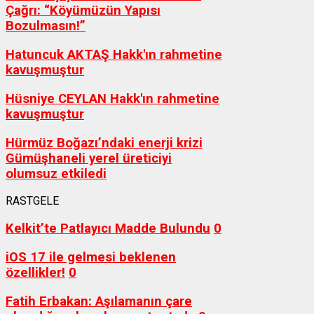
Çağrı: “Köyümüzün Yapısı
Bozulmasın!”
Hatuncuk AKTAŞ Hakk'ın rahmetine
kavuşmuştur
Hüsniye CEYLAN Hakk'ın rahmetine
kavuşmuştur
Hürmüz Boğazı’ndaki enerji krizi
Gümüşhaneli yerel üreticiyi
olumsuz etkiledi
RASTGELE
Kelkit’te Patlayıcı Madde Bulundu
0
iOS 17 ile gelmesi beklenen
özellikler!
0
Fatih Erbakan: Aşılamanın çare