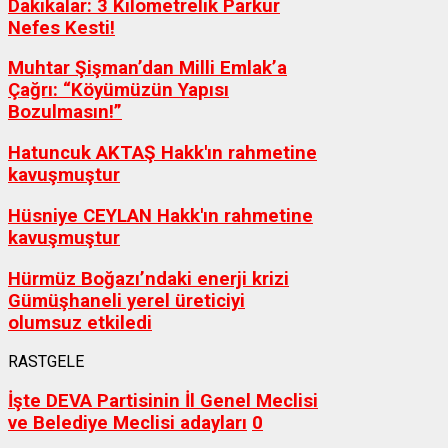
Dakikalar: 3 Kilometrelik Parkur
Nefes Kesti!
Muhtar Şişman’dan Milli Emlak’a
Çağrı: “Köyümüzün Yapısı
Bozulmasın!”
Hatuncuk AKTAŞ Hakk'ın rahmetine
kavuşmuştur
Hüsniye CEYLAN Hakk'ın rahmetine
kavuşmuştur
Hürmüz Boğazı’ndaki enerji krizi
Gümüşhaneli yerel üreticiyi
olumsuz etkiledi
RASTGELE
İşte DEVA Partisinin İl Genel Meclisi
ve Belediye Meclisi adayları
0