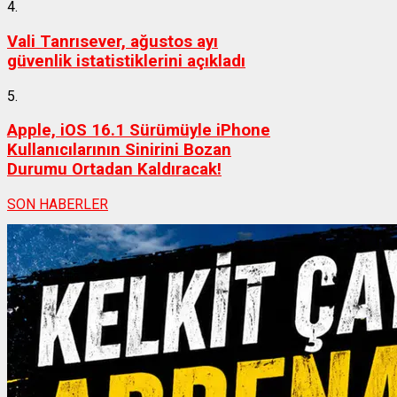
4.
Vali Tanrısever, ağustos ayı
güvenlik istatistiklerini açıkladı
5.
Apple, iOS 16.1 Sürümüyle iPhone
Kullanıcılarının Sinirini Bozan
Durumu Ortadan Kaldıracak!
SON HABERLER