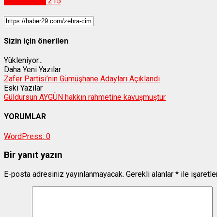
Vefat İlanları
215
Sizin için önerilen
Yükleniyor...
Daha Yeni Yazılar
Zafer Partisi’nin Gümüşhane Adayları Açıklandı
Eski Yazılar
Güldursun AYGÜN hakkın rahmetine kavuşmuştur
YORUMLAR
WordPress:
0
Bir yanıt yazın
E-posta adresiniz yayınlanmayacak.
Gerekli alanlar
*
ile işaretl