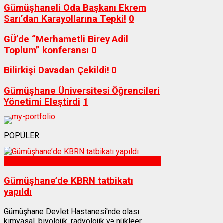
Gümüşhaneli Oda Başkanı Ekrem
Sarı’dan Karayollarına Tepki!
0
GÜ’de “Merhametli Birey Adil
Toplum” konferansı
0
Bilirkişi Davadan Çekildi!
0
Gümüşhane Üniversitesi Öğrencileri
Yönetimi Eleştirdi
1
POPÜLER
Sağlık
Gümüşhane’de KBRN tatbikatı
yapıldı
Gümüşhane Devlet Hastanesi'nde olası
kimyasal, biyolojik, radyolojik ve nükleer