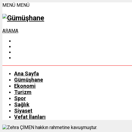
MENÜ
MENÜ
ARAMA
Ana Sayfa
Gümüşhane
Ekonomi
Turizm
Spor
Sağlık
Siyaset
Vefat İlanları