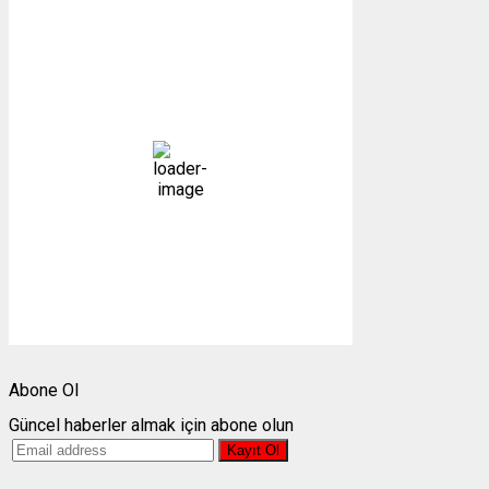
Gümüşhane, TR
17:20,
09/08/2026
23
°C
parçalı bulutlu
47 %
1009 mb
9 mph
Bulutlar:
72%
Görünürlük:
10km
Gündoğumu:
05:26
Gün batımı:
19:27
Weather from OpenWeatherMap
Abone Ol
Güncel haberler almak için abone olun