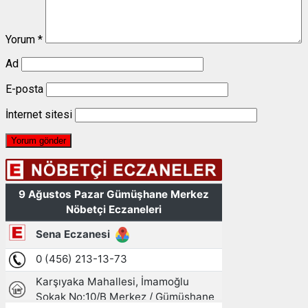
Yorum
*
Ad
E-posta
İnternet sitesi