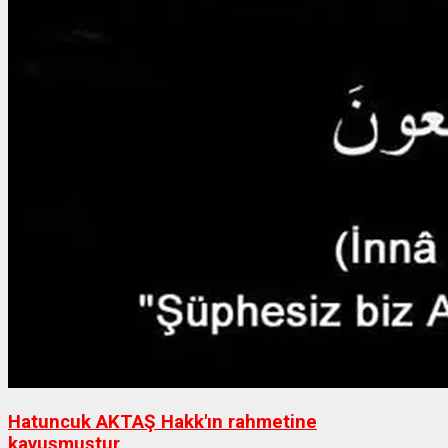
Hatuncuk AKTAŞ Hakk'ın rahmetine
kavuşmuştur