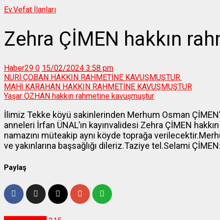
Ev.
Vefat İlanları
Zehra ÇİMEN hakkın rah
Haber29
0
15/02/2024 3:58 pm
NURİ ÇOBAN HAKKIN RAHMETİNE KAVUŞMUŞTUR.
MAHİ KARAHAN HAKKIN RAHMETİNE KAVUŞMUŞTUR
Yaşar ÖZHAN hakkın rahmetine kavuşmuştur
İlimiz Tekke köyü sakinlerinden Merhum Osman ÇİMEN’
anneleri İrfan ÜNAL’ın kayınvalidesi Zehra ÇİMEN hakk
namazını müteakip aynı köyde toprağa verilecektir.Merhu
ve yakınlarına başsağlığı dileriz.Taziye tel.Selami ÇİME
Paylaş