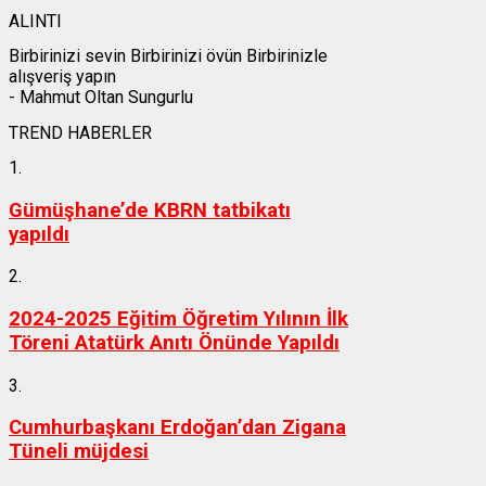
ALINTI
Birbirinizi sevin Birbirinizi övün Birbirinizle
alışveriş yapın
- Mahmut Oltan Sungurlu
TREND HABERLER
1.
Gümüşhane’de KBRN tatbikatı
yapıldı
2.
2024-2025 Eğitim Öğretim Yılının İlk
Töreni Atatürk Anıtı Önünde Yapıldı
3.
Cumhurbaşkanı Erdoğan’dan Zigana
Tüneli müjdesi