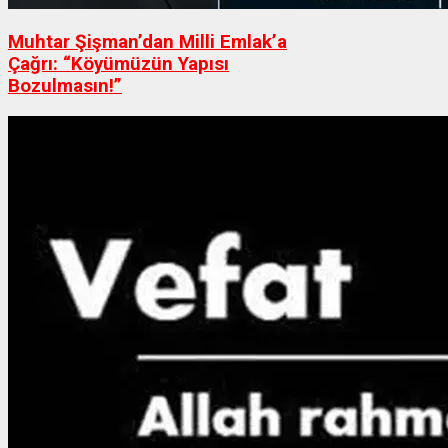
Muhtar Şişman’dan Milli Emlak’a
Çağrı: “Köyümüzün Yapısı
Bozulmasın!”