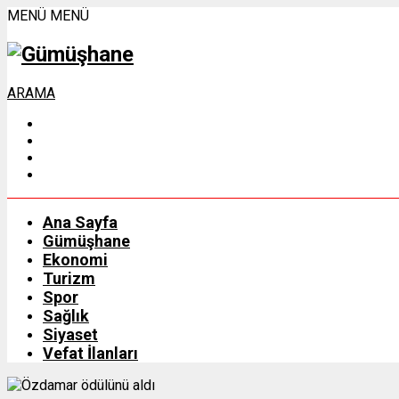
MENÜ
MENÜ
ARAMA
Ana Sayfa
Gümüşhane
Ekonomi
Turizm
Spor
Sağlık
Siyaset
Vefat İlanları