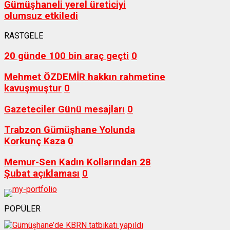
Gümüşhaneli yerel üreticiyi
olumsuz etkiledi
RASTGELE
20 günde 100 bin araç geçti
0
Mehmet ÖZDEMİR hakkın rahmetine
kavuşmuştur
0
Gazeteciler Günü mesajları
0
Trabzon Gümüşhane Yolunda
Korkunç Kaza
0
Memur-Sen Kadın Kollarından 28
Şubat açıklaması
0
POPÜLER