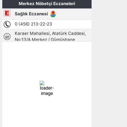
Gümüşhane, TR
15:50,
08/08/2026
28
°C
parçalı bulutlu
32 %
1004 mb
14 mph
Bulutlar:
59%
Görünürlük:
10km
Gündoğumu:
05:25
Gün batımı:
19:28