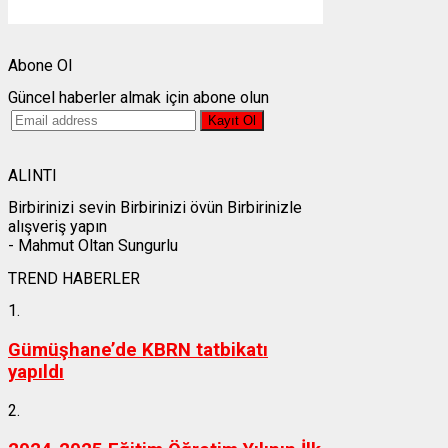
Weather from OpenWeatherMap
Abone Ol
Güncel haberler almak için abone olun
ALINTI
Birbirinizi sevin Birbirinizi övün Birbirinizle
alışveriş yapın
- Mahmut Oltan Sungurlu
TREND HABERLER
1.
Gümüşhane’de KBRN tatbikatı
yapıldı
2.