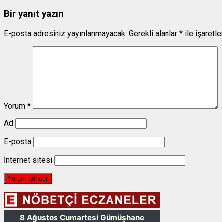
Bir yanıt yazın
E-posta adresiniz yayınlanmayacak.
Gerekli alanlar
*
ile işaretl
Yorum
*
Ad
E-posta
İnternet sitesi