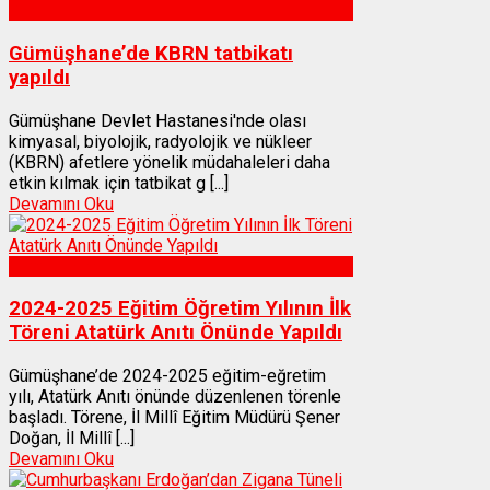
Sağlık
Gümüşhane’de KBRN tatbikatı
yapıldı
Gümüşhane Devlet Hastanesi'nde olası
kimyasal, biyolojik, radyolojik ve nükleer
(KBRN) afetlere yönelik müdahaleleri daha
etkin kılmak için tatbikat g [...]
Devamını Oku
Gümüşhane
2024-2025 Eğitim Öğretim Yılının İlk
Töreni Atatürk Anıtı Önünde Yapıldı
Gümüşhane’de 2024-2025 eğitim-eğretim
yılı, Atatürk Anıtı önünde düzenlenen törenle
başladı. Törene, İl Millî Eğitim Müdürü Şener
Doğan, İl Millî [...]
Devamını Oku