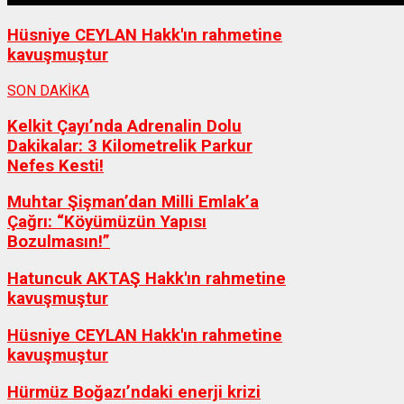
Hüsniye CEYLAN Hakk'ın rahmetine
kavuşmuştur
SON DAKİKA
Kelkit Çayı’nda Adrenalin Dolu
Dakikalar: 3 Kilometrelik Parkur
Nefes Kesti!
Muhtar Şişman’dan Milli Emlak’a
Çağrı: “Köyümüzün Yapısı
Bozulmasın!”
Hatuncuk AKTAŞ Hakk'ın rahmetine
kavuşmuştur
Hüsniye CEYLAN Hakk'ın rahmetine
kavuşmuştur
Hürmüz Boğazı’ndaki enerji krizi