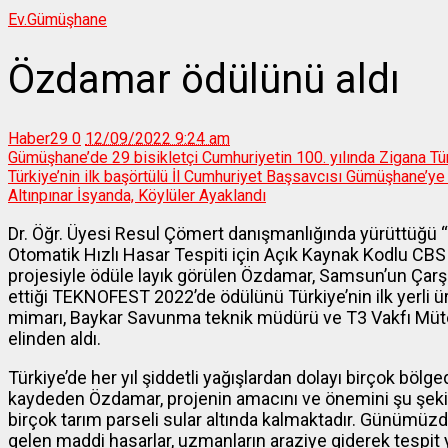
Ev.
Gümüşhane
Özdamar ödülünü aldı
Haber29
0
12/09/2022 9:24 am
Gümüşhane’de 29 bisikletçi Cumhuriyetin 100. yılında Zigana Tüne
Türkiye’nin ilk başörtülü İl Cumhuriyet Başsavcısı Gümüşhane’ye
Altınpınar İsyanda, Köylüler Ayaklandı
Dr. Öğr. Üyesi Resul Çömert danışmanlığında yürüttüğü “
Otomatik Hızlı Hasar Tespiti için Açık Kaynak Kodlu CBS 
projesiyle ödüle layık görülen Özdamar, Samsun’un Çarş
ettiği TEKNOFEST 2022’de ödülünü Türkiye’nin ilk yerli 
mimarı, Baykar Savunma teknik müdürü ve T3 Vakfı Mütev
elinden aldı.
Türkiye’de her yıl şiddetli yağışlardan dolayı birçok bölg
kaydeden Özdamar, projenin amacını ve önemini şu şekil
birçok tarım parseli sular altında kalmaktadır. Günümüz
gelen maddi hasarlar, uzmanların araziye giderek tespit