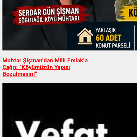
Muhtar Şişman’dan Milli Emlak’a
Çağrı: “Köyümüzün Yapısı
Bozulmasın!”