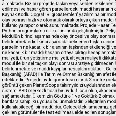
almaktadır. Biz bu projede taşkın veya selden etkilenen pa
edilmesi ve hasar gören parsellerdeki maddi hasarların o
Kaynak Kodlu Coğrafi Bilgi Sistemleri’ yazılımına bir modü
olay sonrası hızlı ve otomatik olarak ortaya çıkan madd
kullanıcıya rapor olarak sunulmaktadır. Projede Hasar T
Python programlama dili kullanılarak geliştirilmiştir. Geliş
Modülün birinci aşamasında olay öncesi ve olay sonrası 
belirlenmektedir. İkinci aşamada belirlenen taşkın sınırı
parselinin ne kadarlık bir alanının taşkından etkilendiği v
ne kadarlık bir maddi hasarın ortaya çıktığı hesaplanmak
maliyeti, ürün yetiştirme maliyeti, alt yapı maliyeti dikka
modül ile bir sel taşkın olayı sonrası araziye gidilmeden 
belirlenmekte ve maddi kayıplar hesaplanmaktadır. Geliş
Başkanlığı (AFAD) ile Tarım ve Orman Bakanlığının afet i
niteliktedir. Projede uydu görüntüsü olarak 3 metre me
görüntü çeken PlanetScope takımyıldızı uydularından elde
sistemi ABD merkezli ticari bir uydu filosu olup, akadem
sağlamaktadır. Ülkemizin Göktürk-1 ve Göktürk-2 olmak ü
bantlara sahip iki uydusu bulunmaktadır. Geliştirilen mod
kullanılabileceği bir modüldür. Gelecekteki amacımız geli
çekilen görüntüler ile test edilmesi, elde edilen sonuçla