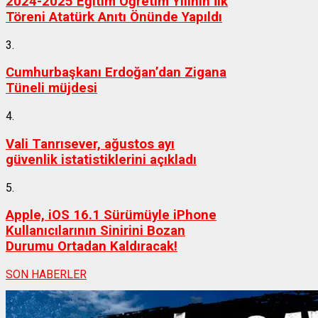
2024-2025 Eğitim Öğretim Yılının İlk
Töreni Atatürk Anıtı Önünde Yapıldı
3.
Cumhurbaşkanı Erdoğan’dan Zigana
Tüneli müjdesi
4.
Vali Tanrısever, ağustos ayı
güvenlik istatistiklerini açıkladı
5.
Apple, iOS 16.1 Sürümüyle iPhone
Kullanıcılarının Sinirini Bozan
Durumu Ortadan Kaldıracak!
SON HABERLER