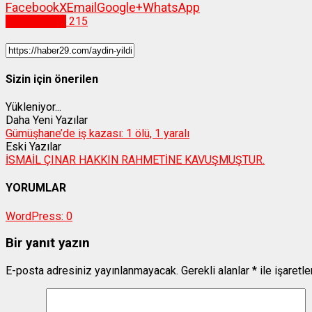
Facebook
X
Email
Google+
WhatsApp
Vefat İlanları
215
Sizin için önerilen
Yükleniyor...
Daha Yeni Yazılar
Gümüşhane’de iş kazası: 1 ölü, 1 yaralı
Eski Yazılar
İSMAİL ÇINAR HAKKIN RAHMETİNE KAVUŞMUŞTUR.
YORUMLAR
WordPress:
0
Bir yanıt yazın
E-posta adresiniz yayınlanmayacak.
Gerekli alanlar
*
ile işaretl