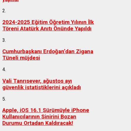
2.
2024-2025 Eğitim Öğretim Yılının İlk
Töreni Atatürk Anıtı Önünde Yapıldı
3.
Cumhurbaşkanı Erdoğan’dan Zigana
Tüneli müjdesi
4.
Vali Tanrısever, ağustos ayı
güvenlik istatistiklerini açıkladı
5.
Apple, iOS 16.1 Sürümüyle iPhone
Kullanıcılarının Sinirini Bozan
Durumu Ortadan Kaldıracak!