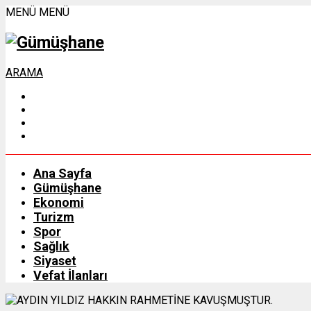
MENÜ
MENÜ
ARAMA
Ana Sayfa
Gümüşhane
Ekonomi
Turizm
Spor
Sağlık
Siyaset
Vefat İlanları