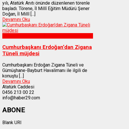
yılı, Atatürk Anıtı önünde düzenlenen törenle
başladı. Törene, İl Millî Eğitim Müdürü Şener
Doğan, İl Millî [...]
Devamını Oku
Gümüşhane
Cumhurbaşkanı Erdoğan’dan Zigana
Tüneli müjdesi
Cumhurbaşkanı Erdoğan Zigana Tüneli ve
Gümüşhane-Bayburt Havalimanı ile ilgili de
konuştu [...]
Devamını Oku
Atatürk Caddesi
0456 213 00 22
info@haber29.com
ABONE
Blank URI