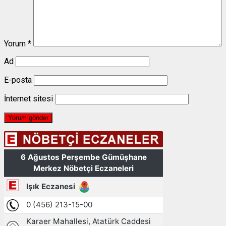
Yorum
*
Ad
E-posta
İnternet sitesi