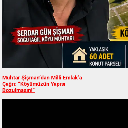
Muhtar Şişman’dan Milli Emlak’a
Çağrı: “Köyümüzün Yapısı
Bozulmasın!”