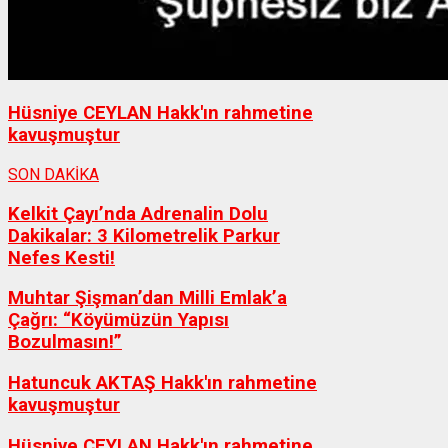
Hüsniye CEYLAN Hakk'ın rahmetine
kavuşmuştur
SON DAKİKA
Kelkit Çayı’nda Adrenalin Dolu
Dakikalar: 3 Kilometrelik Parkur
Nefes Kesti!
Muhtar Şişman’dan Milli Emlak’a
Çağrı: “Köyümüzün Yapısı
Bozulmasın!”
Hatuncuk AKTAŞ Hakk'ın rahmetine
kavuşmuştur
Hüsniye CEYLAN Hakk'ın rahmetine