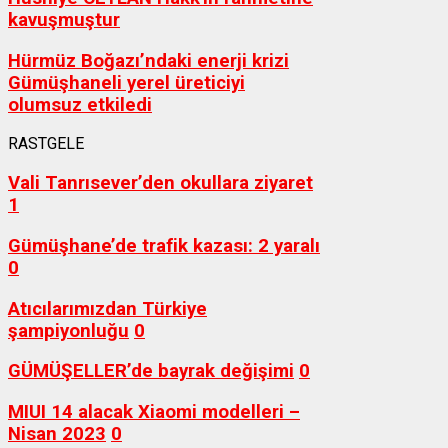
kavuşmuştur
Hürmüz Boğazı’ndaki enerji krizi
Gümüşhaneli yerel üreticiyi
olumsuz etkiledi
RASTGELE
Vali Tanrısever’den okullara ziyaret
1
Gümüşhane’de trafik kazası: 2 yaralı
0
Atıcılarımızdan Türkiye
şampiyonluğu
0
GÜMÜŞELLER’de bayrak değişimi
0
MIUI 14 alacak Xiaomi modelleri –
Nisan 2023
0