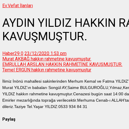
Ev.
Vefat İlanları
AYDIN YILDIZ HAKKIN 
KAVUŞMUŞTUR.
Haber29
0
23/12/2020 1:53 pm
Murat AKBAĞ hakkın rahmetine kavuşmuştur.
EMRULLAH ARSLAN HAKKIN RAHMETİNE KAVUŞMUŞTUR.
Temel ERGÜN hakkın rahmetine kavuşmuştur
İlimiz İnönü mahallesi sakinlerinden Merhum Kemal ve Fatma YILDIZ’
Murat YILDIZ’ın babaları Songül AY,Saime BULGUROĞLU,Yılmaz,Ken
YILDIZ hakkın rahmetine kavuşmuştur.Cenazesi bugün saat 14:00 d
Emirler mezarlığında toprağa verilecektir.Merhuma Cenab-ı ALLAH’tan 
dileriz.Taziye Tel.Yaşar YILDIZ:0533 934 84 31
Paylaş