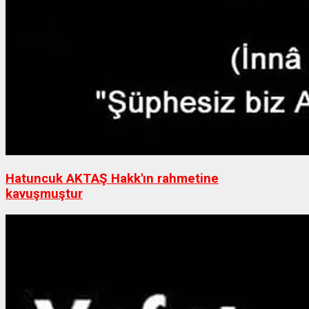
Hatuncuk AKTAŞ Hakk'ın rahmetine
kavuşmuştur