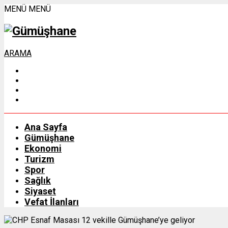
MENÜ
MENÜ
ARAMA
Ana Sayfa
Gümüşhane
Ekonomi
Turizm
Spor
Sağlık
Siyaset
Vefat İlanları