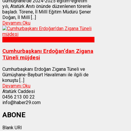
Gümüşhane’de 2024-2025 eğitim-eğretim
yılı, Atatürk Anıtı önünde düzenlenen törenle
başladı. Törene, İl Millî Eğitim Müdürü Şener
Doğan, İl Millî [...]
Devamını Oku
Gümüşhane
Cumhurbaşkanı Erdoğan’dan Zigana
Tüneli müjdesi
Cumhurbaşkanı Erdoğan Zigana Tüneli ve
Gümüşhane-Bayburt Havalimanı ile ilgili de
konuştu [...]
Devamını Oku
Atatürk Caddesi
0456 213 00 22
info@haber29.com
ABONE
Blank URI