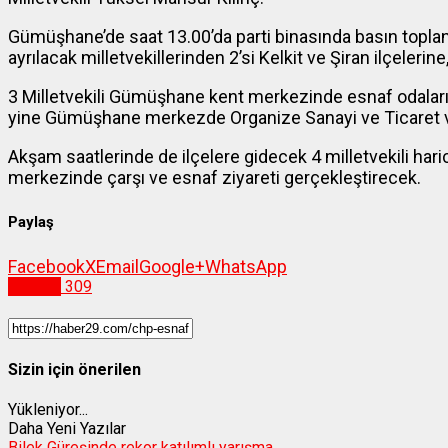
Gümüşhane’de saat 13.00’da parti binasında basın toplan
ayrılacak milletvekillerinden 2’si Kelkit ve Şiran ilçelerin
3 Milletvekili Gümüşhane kent merkezinde esnaf odaları v
yine Gümüşhane merkezde Organize Sanayi ve Ticaret v
Akşam saatlerinde de ilçelere gidecek 4 milletvekili hari
merkezinde çarşı ve esnaf ziyareti gerçekleştirecek.
Paylaş
Facebook
X
Email
Google+
WhatsApp
Siyaset
309
Sizin için önerilen
Yükleniyor...
Daha Yeni Yazılar
Bilek Güreşinde rekor katılımlı yarışma