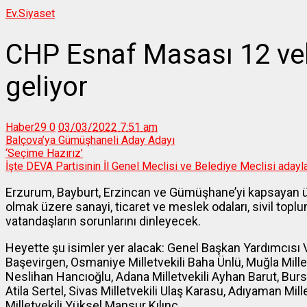
Ev.
Siyaset
CHP Esnaf Masası 12 ve
geliyor
Haber29
0
03/03/2022 7:51 am
Balçova’ya Gümüşhaneli Aday Adayı
‘Seçime Hazırız’
İşte DEVA Partisinin İl Genel Meclisi ve Belediye Meclisi adayla
Erzurum, Bayburt, Erzincan ve Gümüşhane’yi kapsayan ü
olmak üzere sanayi, ticaret ve meslek odaları, sivil toplu
vatandaşların sorunlarını dinleyecek.
Heyette şu isimler yer alacak: Genel Başkan Yardımcısı V
Başevirgen, Osmaniye Milletvekili Baha Ünlü, Muğla Mille
Neslihan Hancıoğlu, Adana Milletvekili Ayhan Barut, Bursa 
Atila Sertel, Sivas Milletvekili Ulaş Karasu, Adıyaman Mi
Milletvekili Yüksel Mansur Kılınç.