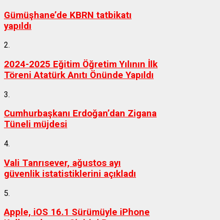
Gümüşhane’de KBRN tatbikatı
yapıldı
2.
2024-2025 Eğitim Öğretim Yılının İlk
Töreni Atatürk Anıtı Önünde Yapıldı
3.
Cumhurbaşkanı Erdoğan’dan Zigana
Tüneli müjdesi
4.
Vali Tanrısever, ağustos ayı
güvenlik istatistiklerini açıkladı
5.
Apple, iOS 16.1 Sürümüyle iPhone