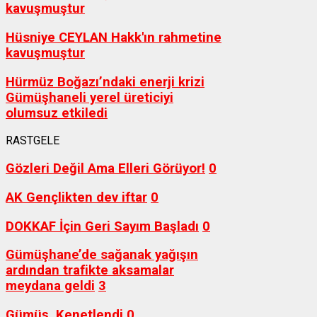
kavuşmuştur
Hüsniye CEYLAN Hakk'ın rahmetine
kavuşmuştur
Hürmüz Boğazı’ndaki enerji krizi
Gümüşhaneli yerel üreticiyi
olumsuz etkiledi
RASTGELE
Gözleri Değil Ama Elleri Görüyor!
0
AK Gençlikten dev iftar
0
DOKKAF İçin Geri Sayım Başladı
0
Gümüşhane’de sağanak yağışın
ardından trafikte aksamalar
meydana geldi
3
Gümüş, Kenetlendi
0