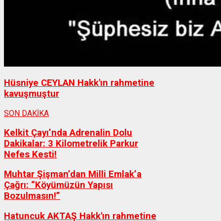
Hüsniye CEYLAN Hakk'ın rahmetine
kavuşmuştur
SON DAKİKA
Kelkit Çayı’nda Adrenalin Dolu
Dakikalar: 3 Kilometrelik Parkur
Nefes Kesti!
Muhtar Şişman’dan Milli Emlak’a
Çağrı: “Köyümüzün Yapısı
Bozulmasın!”
Hatuncuk AKTAŞ Hakk'ın rahmetine