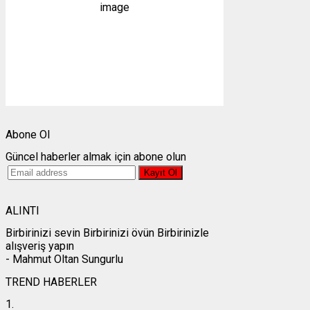
1011 mb
2 mph
Bulutlar:
0%
Görünürlük:
10km
Gündoğumu:
05:23
Gün batımı:
19:31
Weather from OpenWeatherMap
Abone Ol
Güncel haberler almak için abone olun
ALINTI
Birbirinizi sevin Birbirinizi övün Birbirinizle
alışveriş yapın
- Mahmut Oltan Sungurlu
TREND HABERLER
1.