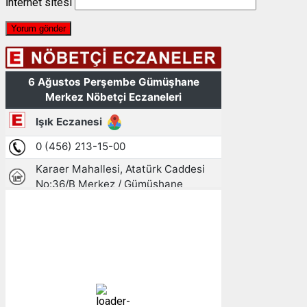
İnternet sitesi
Gümüşhane, TR
11:52,
06/08/2026
23
°C
açık
41 %