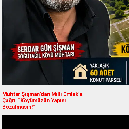
Muhtar Şişman’dan Milli Emlak’a
Çağrı: “Köyümüzün Yapısı
Bozulmasın!”