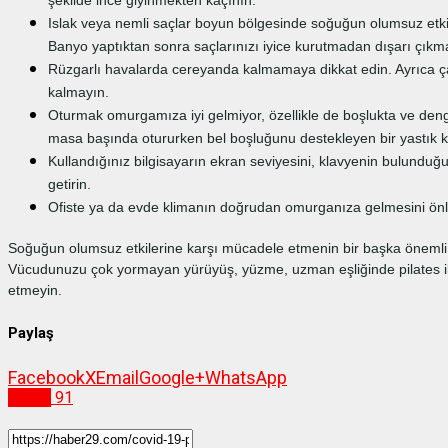
şekilde ince giyinmekten kaçının.
Islak veya nemli saçlar boyun bölgesinde soğuğun olumsuz etkis
Banyo yaptıktan sonra saçlarınızı iyice kurutmadan dışarı çıkm
Rüzgarlı havalarda cereyanda kalmamaya dikkat edin. Ayrıca
kalmayın.
Oturmak omurgamıza iyi gelmiyor, özellikle de boşlukta ve deng
masa başında otururken bel boşluğunu destekleyen bir yastık 
Kullandığınız bilgisayarın ekran seviyesini, klavyenin bulunduğu
getirin.
Ofiste ya da evde klimanın doğrudan omurganıza gelmesini önl
Soğuğun olumsuz etkilerine karşı mücadele etmenin bir başka önemli
Vücudunuzu çok yormayan yürüyüş, yüzme, uzman eşliğinde pilates ile
etmeyin.
Paylaş
Facebook
X
Email
Google+
WhatsApp
Sağlık
91