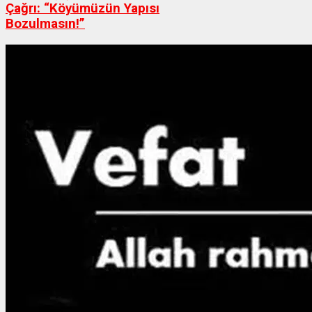
Çağrı: “Köyümüzün Yapısı
Bozulmasın!”