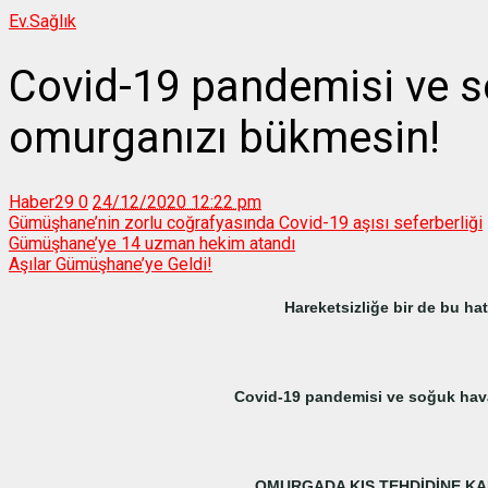
Ev.
Sağlık
Covid-19 pandemisi ve 
omurganızı bükmesin!
Haber29
0
24/12/2020 12:22 pm
Gümüşhane’nin zorlu coğrafyasında Covid-19 aşısı seferberliği
Gümüşhane’ye 14 uzman hekim atandı
Aşılar Gümüşhane’ye Geldi!
Hareketsizliğe bir de bu ha
Covid-19 pandemisi ve soğuk hav
OMURGADA KIŞ TEHDİDİNE KAR