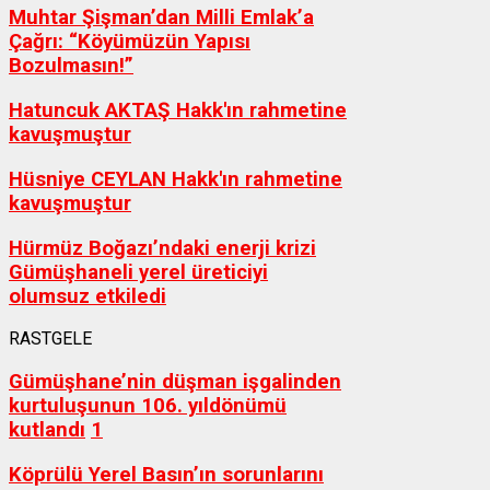
Muhtar Şişman’dan Milli Emlak’a
Çağrı: “Köyümüzün Yapısı
Bozulmasın!”
Hatuncuk AKTAŞ Hakk'ın rahmetine
kavuşmuştur
Hüsniye CEYLAN Hakk'ın rahmetine
kavuşmuştur
Hürmüz Boğazı’ndaki enerji krizi
Gümüşhaneli yerel üreticiyi
olumsuz etkiledi
RASTGELE
Gümüşhane’nin düşman işgalinden
kurtuluşunun 106. yıldönümü
kutlandı
1
Köprülü Yerel Basın’ın sorunlarını