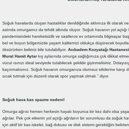
Soğuk havalarda oluşan hastalıklar denildiğinde aklımıza ilk olarak ne
aslında omurgamız da tehdit altında oluyor. Soğuk havanın yol açtı
pandemisindeki hareketsizlik ve saatlerce ev ortamında bilgisayar başı
bel ve boyun bölgemizde yaşam kalitemizi oldukça düşürecek boyutlarda
öksürürken belimiz bile tutulabiliyor.
Acıbadem Kozyatağı Hastanesi B
Murat Hamit Aytar
kış aylarında omurga sağlığımıza çok dikkat etme
vücut ısınızı ideal seviyede tutabilecek şekilde giyinmelisiniz. Dolayıs
kaçınmalısınız. Soğuk havanın omurganıza olumsuz etkilerine karşı 
sıcak tutmak için düzenli olarak spor yapmak olmalı.” diyor.
Soğuk hava kas spazmı nedeni!
Omurga ağrısı hemen herkesin hayatı boyunca bir kez dahi olsa yaşad
ağrılar. Pek çok etkenin yol açtığı ağrıların bir sorumlusu da soğuk 
için aktif bir kas-iskelet, bağ dokusu ve disk sistemi gerektiğini belirte