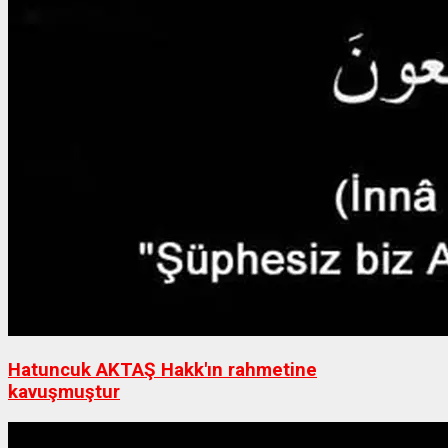
Hatuncuk AKTAŞ Hakk'ın rahmetine
kavuşmuştur