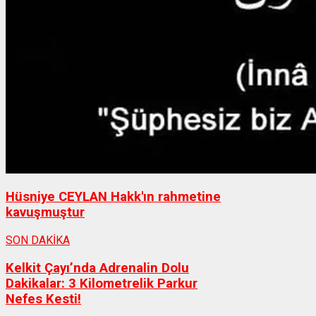
Hüsniye CEYLAN Hakk'ın rahmetine
kavuşmuştur
SON DAKİKA
Kelkit Çayı’nda Adrenalin Dolu
Dakikalar: 3 Kilometrelik Parkur
Nefes Kesti!