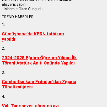
alışveriş yapın
- Mahmut Oltan Sungurlu
TREND HABERLER
1.
Gümüşhane’de KBRN tatbikatı
yapıldı
2.
2024-2025 Eğitim Öğretim Yılının İlk
Töreni Atatürk Anıtı Önünde Yapıldı
3.
Cumhurbaşkanı Erdoğan’dan Zigana
Tüneli müjdesi
4.
Vali Tanrısever, ağustos ayı