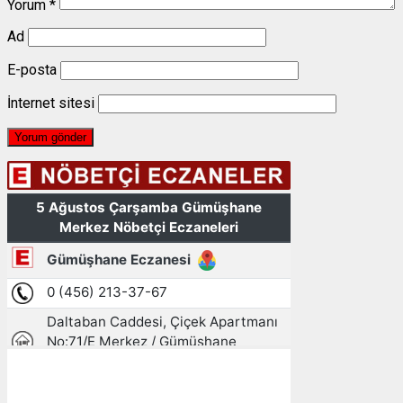
Yorum
*
Ad
E-posta
İnternet sitesi
Gümüşhane, TR
05:53,
06/08/2026