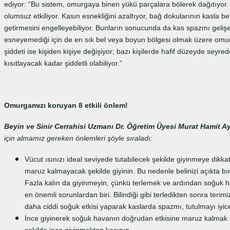
ediyor: “Bu sistem, omurgaya binen yükü parçalara bölerek dağıtıy
olumsuz etkiliyor. Kasın esnekliğini azaltıyor, bağ dokularının kasla b
getirmesini engelleyebiliyor. Bunların sonucunda da kas spazmı geliş
esneyemediği için de en sık bel veya boyun bölgesi olmak üzere omurg
şiddeti ise kişiden kişiye değişiyor; bazı kişilerde hafif düzeyde seyre
kısıtlayacak kadar şiddetli olabiliyor.”
Omurgamızı koruyan 8 etkili önlem!
Beyin ve Sinir Cerrahisi Uzmanı Dr. Öğretim Üyesi Murat Hamit A
için almamız gereken önlemleri şöyle sıraladı:
Vücut ısınızı ideal seviyede tutabilecek şekilde giyinmeye dikka
maruz kalmayacak şekilde giyinin. Bu nedenle belinizi açıkta bı
Fazla kalın da giyinmeyin, çünkü terlemek ve ardından soğuk 
en önemli sorunlardan biri. Bilindiği gibi terledikten sonra ter
daha ciddi soğuk etkisi yaparak kaslarda spazmı, tutulmayı iyice
İnce giyinerek soğuk havanın doğrudan etkisine maruz kalmak 