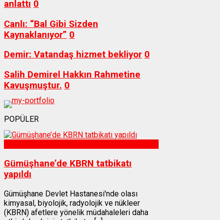
anlattı
0
Canlı: “Bal Gibi Sizden
Kaynaklanıyor”
0
Demir: Vatandaş hizmet bekliyor
0
Salih Demirel Hakkın Rahmetine
Kavuşmuştur.
0
POPÜLER
Sağlık
Gümüşhane’de KBRN tatbikatı
yapıldı
Gümüşhane Devlet Hastanesi'nde olası
kimyasal, biyolojik, radyolojik ve nükleer
(KBRN) afetlere yönelik müdahaleleri daha