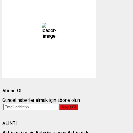
11
°C
açık
94 %
1016 mb
4 mph
Bulutlar:
2%
Görünürlük:
10km
Gündoğumu:
05:23
Gün batımı:
19:31
Weather from OpenWeatherMap
Abone Ol
Güncel haberler almak için abone olun
ALINTI
Birbirinizi sevin Birbirinizi övün Birbirinizle