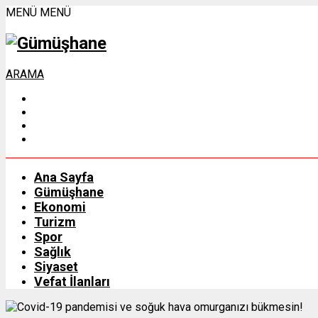
MENÜ
MENÜ
ARAMA
Ana Sayfa
Gümüşhane
Ekonomi
Turizm
Spor
Sağlık
Siyaset
Vefat İlanları