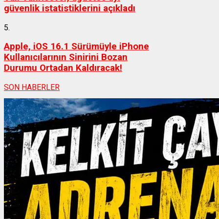
güvenlik istatistiklerini açıkladı
5.
Apple, iOS 16.1 Sürümüyle iPhone
Kullanıcılarının Sinirini Bozan
Durumu Ortadan Kaldıracak!
SON HABERLER