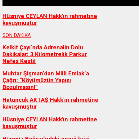
Hüsniye CEYLAN Hakk'ın rahmetine
kavuşmuştur
SON DAKİKA
Kelkit Çayı’nda Adrenalin Dolu
Dakikalar: 3 Kilometrelik Parkur
Nefes Kesti!
Muhtar Şişman’dan Milli Emlak’a
Çağrı: “Köyümüzün Yapısı
Bozulmasın!”
Hatuncuk AKTAŞ Hakk'ın rahmetine
kavuşmuştur
Hüsniye CEYLAN Hakk'ın rahmetine
kavuşmuştur
Hürmüz Boğazı’ndaki enerji krizi