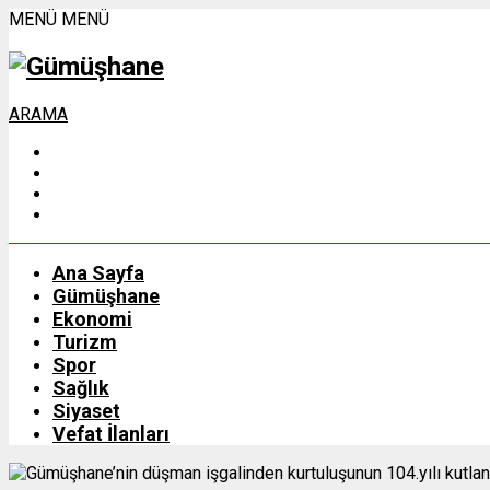
MENÜ
MENÜ
ARAMA
Ana Sayfa
Gümüşhane
Ekonomi
Turizm
Spor
Sağlık
Siyaset
Vefat İlanları