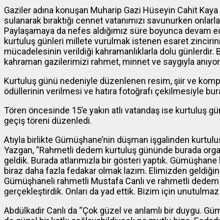
Gaziler adına konuşan Muharip Gazi Hüseyin Cahit Kaya is
sulanarak bıraktığı cennet vatanımızı savunurken onlarla 
Paylaşamaya da nefes aldığımız süre boyunca devam edece
kurtuluş günleri millete vurulmak istenen esaret zincirinin 
mücadelesinin verildiği kahramanlıklarla dolu günlerdir. 
kahraman gazilerimizi rahmet, minnet ve saygıyla anıyo
Kurtuluş günü nedeniyle düzenlenen resim, şiir ve kom
ödüllerinin verilmesi ve hatıra fotoğrafı çekilmesiyle bur
Tören öncesinde 15’e yakın atlı vatandaş ise kurtuluş 
geçiş töreni düzenledi.
Atıyla birlikte Gümüşhane’nin düşman işgalinden kurtulu
Yazgan, “Rahmetli dedem kurtuluş gününde burada orga
geldik. Burada atlarımızla bir gösteri yaptık. Gümüşhane h
biraz daha fazla fedakar olmak lazım. Elimizden geldiği
Gümüşhaneli rahmetli Mustafa Canlı ve rahmetli dedem
gerçekleştirdik. Onları da yad ettik. Bizim için unutulmaz
Abdülkadir Canlı da “Çok güzel ve anlamlı bir duygu. 