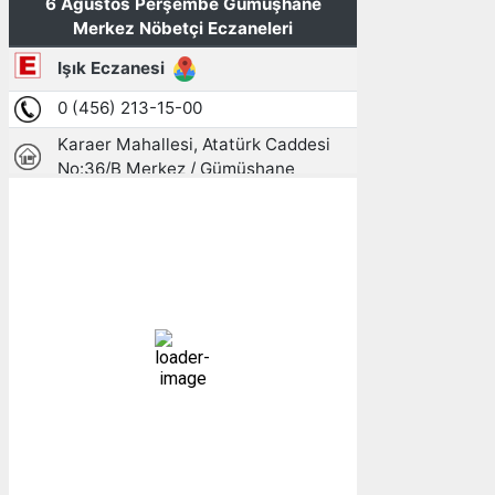
Gümüşhane, TR
10:53,
06/08/2026
21
°C
açık
46 %
1012 mb
3 mph
Bulutlar:
0%
Görünürlük:
10km
Gündoğumu:
05:23
Gün batımı:
19:31