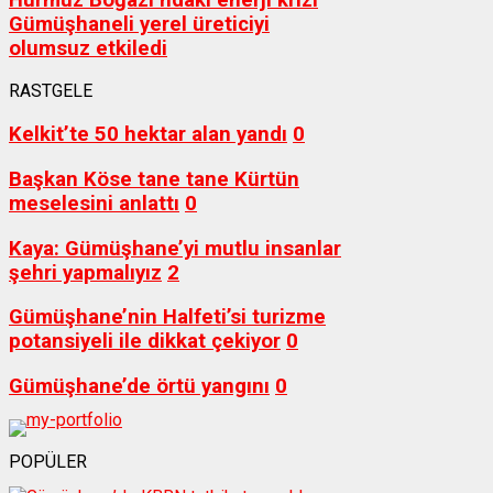
Gümüşhaneli yerel üreticiyi
olumsuz etkiledi
RASTGELE
Kelkit’te 50 hektar alan yandı
0
Başkan Köse tane tane Kürtün
meselesini anlattı
0
Kaya: Gümüşhane’yi mutlu insanlar
şehri yapmalıyız
2
Gümüşhane’nin Halfeti’si turizme
potansiyeli ile dikkat çekiyor
0
Gümüşhane’de örtü yangını
0
POPÜLER