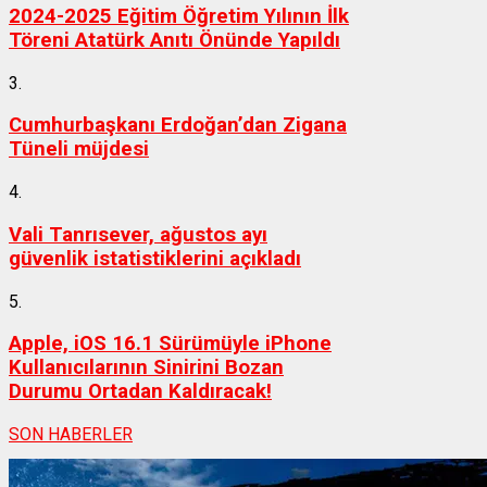
2024-2025 Eğitim Öğretim Yılının İlk
Töreni Atatürk Anıtı Önünde Yapıldı
3.
Cumhurbaşkanı Erdoğan’dan Zigana
Tüneli müjdesi
4.
Vali Tanrısever, ağustos ayı
güvenlik istatistiklerini açıkladı
5.
Apple, iOS 16.1 Sürümüyle iPhone
Kullanıcılarının Sinirini Bozan
Durumu Ortadan Kaldıracak!
SON HABERLER