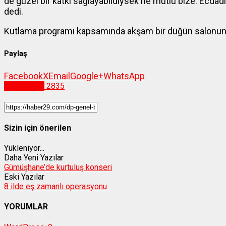
de güzel bir katkı sağlayabildiysek ne mutlu bize. Ecdadı
dedi.
Kutlama programı kapsamında akşam bir düğün salonun
Paylaş
Facebook
X
Email
Google+
WhatsApp
Gümüşhane
2835
Sizin için önerilen
Yükleniyor...
Daha Yeni Yazılar
Gümüşhane’de kurtuluş konseri
Eski Yazılar
8 ilde eş zamanlı operasyonu
YORUMLAR