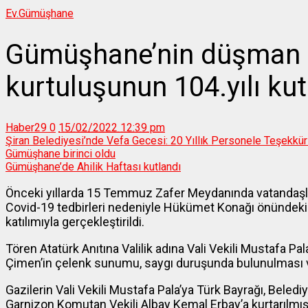
Ev.
Gümüşhane
Gümüşhane’nin düşman 
kurtuluşunun 104.yılı kut
Haber29
0
15/02/2022 12:39 pm
Şiran Belediyesi’nde Vefa Gecesi: 20 Yıllık Personele Teşekkü
Gümüşhane birinci oldu
Gümüşhane’de Ahilik Haftası kutlandı
Önceki yıllarda 15 Temmuz Zafer Meydanında vatandaşları
Covid-19 tedbirleri nedeniyle Hükümet Konağı önündeki 
katılımıyla gerçekleştirildi.
Tören Atatürk Anıtına Valilik adına Vali Vekili Mustafa P
Çimen’in çelenk sunumu, saygı duruşunda bulunulması ve 
Gazilerin Vali Vekili Mustafa Pala’ya Türk Bayrağı, Beled
Garnizon Komutan Vekili Albay Kemal Erbay’a kurtarılmış