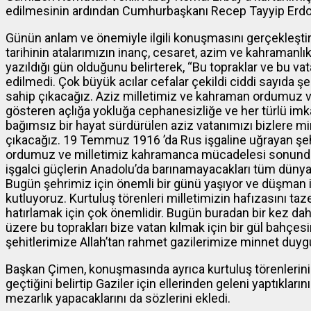
edilmesinin ardından Cumhurbaşkanı Recep Tayyip Erdoğ
Günün anlam ve önemiyle ilgili konuşmasını gerçekleşti
tarihinin atalarımızın inanç, cesaret, azim ve kahramanlıkl
yazıldığı gün olduğunu belirterek, “Bu topraklar ve bu v
edilmedi. Çok büyük acılar cefalar çekildi ciddi sayıda şeh
sahip çıkacağız. Aziz milletimiz ve kahraman ordumuz va
gösteren açlığa yokluğa cephanesizliğe ve her türlü im
bağımsız bir hayat sürdürülen aziz vatanımızı bizlere mir
çıkacağız. 19 Temmuz 1916 ’da Rus işgaline uğrayan şehr
ordumuz ve milletimiz kahramanca mücadelesi sonunda 1
işgalci güçlerin Anadolu’da barınamayacakları tüm dünyay
Bugün şehrimiz için önemli bir günü yaşıyor ve düşman i
kutluyoruz. Kurtuluş törenleri milletimizin hafızasını ta
hatırlamak için çok önemlidir. Bugün buradan bir kez d
üzere bu toprakları bize vatan kılmak için bir gül bahçe
şehitlerimize Allah’tan rahmet gazilerimize minnet duygu
Başkan Çimen, konuşmasında ayrıca kurtuluş törenlerinin 
geçtiğini belirtip Gaziler için ellerinden geleni yaptıklarını 
mezarlık yapacaklarını da sözlerini ekledi.