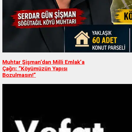
Muhtar Şişman’dan Milli Emlak’a
Çağrı: “Köyümüzün Yapısı
Bozulmasın!”