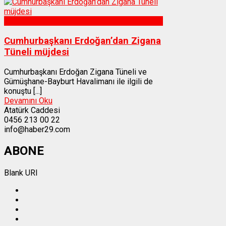
Gümüşhane
Cumhurbaşkanı Erdoğan’dan Zigana
Tüneli müjdesi
Cumhurbaşkanı Erdoğan Zigana Tüneli ve
Gümüşhane-Bayburt Havalimanı ile ilgili de
konuştu [...]
Devamını Oku
Atatürk Caddesi
0456 213 00 22
info@haber29.com
ABONE
Blank URI