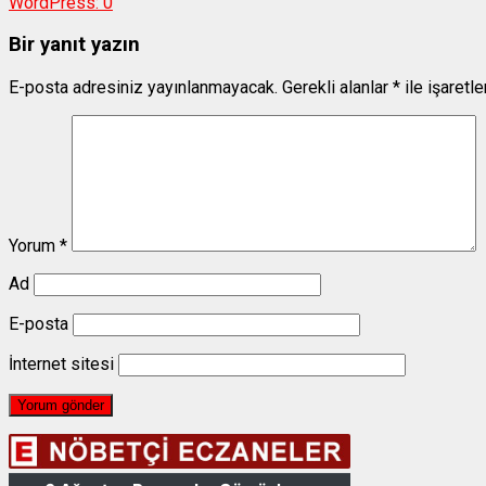
WordPress:
0
Bir yanıt yazın
E-posta adresiniz yayınlanmayacak.
Gerekli alanlar
*
ile işaretl
Yorum
*
Ad
E-posta
İnternet sitesi