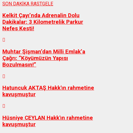
SON DAKİKA
RASTGELE
Kelkit Çayı’nda Adrenalin Dolu
Dakikalar: 3 Kilometrelik Parkur
Nefes Kesti!
Muhtar Şişman’dan Milli Emlak’a
Çağrı: “Köyümüzün Yapısı
Bozulmasın!”
Hatuncuk AKTAŞ Hakk'ın rahmetine
kavuşmuştur
Hüsniye CEYLAN Hakk'ın rahmetine
kavuşmuştur