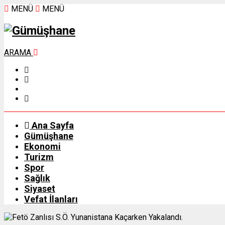
MENÜ
MENÜ
ARAMA
Ana Sayfa
Gümüşhane
Ekonomi
Turizm
Spor
Sağlık
Siyaset
Vefat İlanları