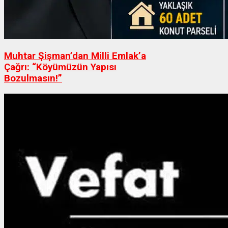
Muhtar Şişman’dan Milli Emlak’a
Çağrı: “Köyümüzün Yapısı
Bozulmasın!”