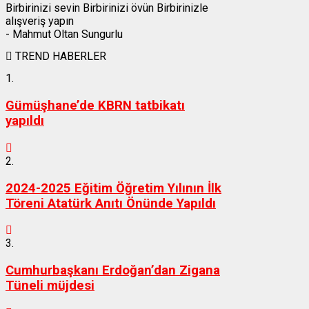
Birbirinizi sevin Birbirinizi övün Birbirinizle
alışveriş yapın
- Mahmut Oltan Sungurlu
TREND HABERLER
1.
Gümüşhane’de KBRN tatbikatı
yapıldı
2.
2024-2025 Eğitim Öğretim Yılının İlk
Töreni Atatürk Anıtı Önünde Yapıldı
3.
Cumhurbaşkanı Erdoğan’dan Zigana
Tüneli müjdesi