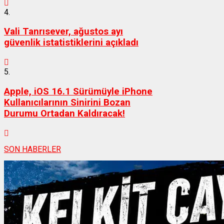
4.
Vali Tanrısever, ağustos ayı
güvenlik istatistiklerini açıkladı
5.
Apple, iOS 16.1 Sürümüyle iPhone
Kullanıcılarının Sinirini Bozan
Durumu Ortadan Kaldıracak!
SON HABERLER