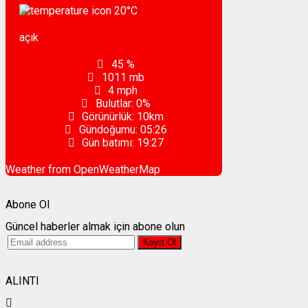
20
°C
açık
45 %
1011 mb
4 mph
Bulutlar:
0%
Görünürlük:
10km
Gündoğumu:
05:26
Gün batımı:
19:27
Weather from OpenWeatherMap
Abone Ol
Güncel haberler almak için abone olun
ALINTI