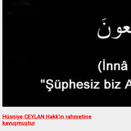
Hüsniye CEYLAN Hakk'ın rahmetine
kavuşmuştur