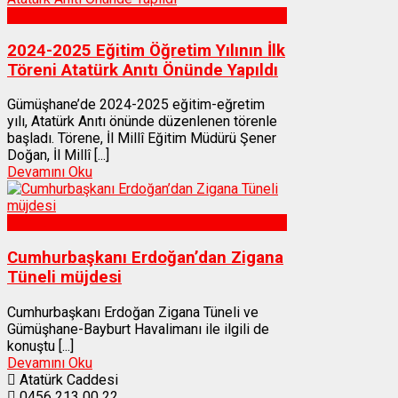
Gümüşhane
2024-2025 Eğitim Öğretim Yılının İlk
Töreni Atatürk Anıtı Önünde Yapıldı
Gümüşhane’de 2024-2025 eğitim-eğretim
yılı, Atatürk Anıtı önünde düzenlenen törenle
başladı. Törene, İl Millî Eğitim Müdürü Şener
Doğan, İl Millî [...]
Devamını Oku
Gümüşhane
Cumhurbaşkanı Erdoğan’dan Zigana
Tüneli müjdesi
Cumhurbaşkanı Erdoğan Zigana Tüneli ve
Gümüşhane-Bayburt Havalimanı ile ilgili de
konuştu [...]
Devamını Oku
Atatürk Caddesi
0456 213 00 22