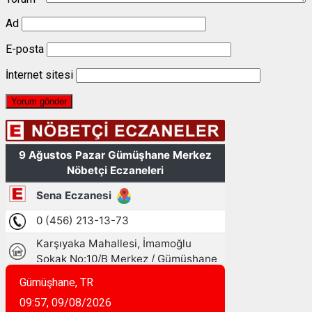
Ad
E-posta
İnternet sitesi
Gümüşhane, TR
09:57,
09/08/2026