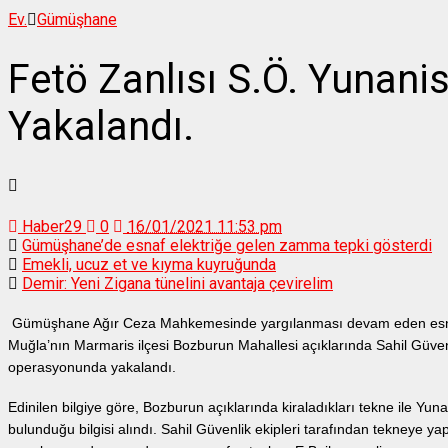
Ev.
Gümüşhane
Fetö Zanlısı S.Ö. Yunan
Yakalandı.
Haber29
0
16/01/2021 11:53 pm
Gümüşhane’de esnaf elektriğe gelen zamma tepki gösterdi
Emekli, ucuz et ve kıyma kuyruğunda
Demir: Yeni Zigana tünelini avantaja çevirelim
Gümüşhane Ağır Ceza Mahkemesinde yargılanması devam eden esnaf 
Muğla’nın Marmaris ilçesi Bozburun Mahallesi açıklarında Sahil Güve
operasyonunda yakalandı.
Edinilen bilgiye göre, Bozburun açıklarında kiraladıkları tekne ile Yun
bulunduğu bilgisi alındı. Sahil Güvenlik ekipleri tarafından tekney