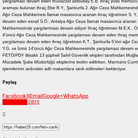
yargılaması devam eden muvazzaf astsubay E.B. ihraç polis memuru 
araması bulunan ihraç Ebe R.Y., Şanlıurfa 2. Ağır Ceza Mahkemesind
Ağır Ceza Mahkemesi İlamat masasınca aranan ihraç öğretmen S. 
devam eden esnaf S.Ö., Antalya Ağır Ceza İlamat masasınca aranan i
Mahkemesinde yargılanması devam ediyor ihraç öğretmen M.E.K., Öz
4’üncü Ağır Ceza Mahkemesinde yargılaması devam eden ihraç memu
yargılaması devam eden ihraç öğretmen K.T., Şanlıurfa 5’inci ağır
Y.G. ve İzmir 14’üncü Ağır Ceza Mahkemesinde yargılaması devam ede
FETÖ/PDY iltisaklı 13 şüpheli Sahil Güvenlik ekipleri tarafından Muğ
Mücadele Şube Müdürlüğü ekiplerine teslim edilirken, Marmaris Cumhuriy
işlemlerinin ardından adli makamlara sevk edilmeleri bekleniyor.
Paylaş
Facebook
X
Email
Google+
WhatsApp
Gümüşhane
2835