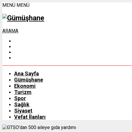
MENÜ
MENÜ
ARAMA
Ana Sayfa
Gümüşhane
Ekonomi
Turizm
Spor
Sağlık
Siyaset
Vefat İlanları