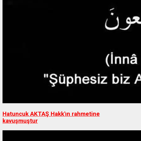
Hatuncuk AKTAŞ Hakk'ın rahmetine
kavuşmuştur