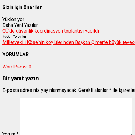
Sizin için önerilen
Yükleniyor...
Daha Yeni Yazılar
GÜ’de güvenlik koordinasyon toplantısı yapıldı
Eski Yazılar
Milletvekili Köse’nin köylülerinden Başkan Çimen’e büyük teve
YORUMLAR
WordPress:
0
Bir yanıt yazın
E-posta adresiniz yayınlanmayacak.
Gerekli alanlar
*
ile işaretl
Yorum
*