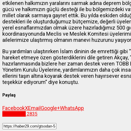
etkilenen halkımızın yaralarını sarmak adına deprem bö
gücü ve halkımızın güçlü desteği ile bu bölgemizdeki vata
millet olarak sarmaya gayret ettik. Bu yılda eskiden olduğ
destekleri ile oluşturduğumuz bütçemize, değerli üyeleri
yerel esnaflarımızdan olmak üzere hazırladığımız 500 g
koordinasyonunda Meclis ve Meslek Komitesi üyelerimiz il
ailelerimize ulaştırmış olmanın manevi huzurunu yaşıyor
Bu yardımları ulaştırırken İslam dininin de emrettiği gibi 
hareket etmeye özen gösterdiklerini dile getiren Akçay, “
hazırlanmasında bizlere her zaman destek veren TOBB B
Yönetim Kurulu Üyelerine, yardımlarımızın daha çok ins
ellerini taşın altına koyarak destek veren hayırsever esn
teşekkür ediyorum” diye konuştu.
Paylaş
Facebook
X
Email
Google+
WhatsApp
Gümüşhane
2835