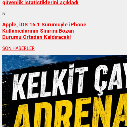
güvenlik istatistiklerini açıkladı
5.
Apple, iOS 16.1 Sürümüyle iPhone
Kullanıcılarının Sinirini Bozan
Durumu Ortadan Kaldıracak!
SON HABERLER