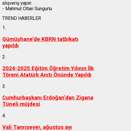
alışveriş yapın
- Mahmut Oltan Sungurlu
TREND HABERLER
1.
Gümüşhane’de KBRN tatbikatı
yapıldı
2.
2024-2025 Eğitim Öğretim Yılının İlk
Töreni Atatürk Anıtı Önünde Yapıldı
3.
Cumhurbaşkanı Erdoğan’dan Zigana
Tüneli müjdesi
4.
Vali Tanrısever, ağustos ayı