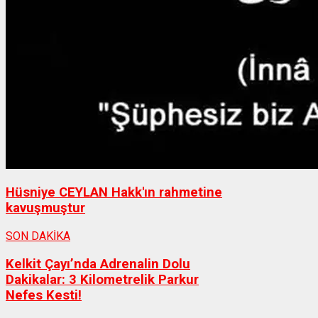
Hüsniye CEYLAN Hakk'ın rahmetine
kavuşmuştur
SON DAKİKA
Kelkit Çayı’nda Adrenalin Dolu
Dakikalar: 3 Kilometrelik Parkur
Nefes Kesti!