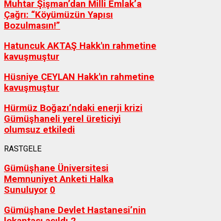
Muhtar Şişman’dan Milli Emlak’a
Çağrı: “Köyümüzün Yapısı
Bozulmasın!”
Hatuncuk AKTAŞ Hakk'ın rahmetine
kavuşmuştur
Hüsniye CEYLAN Hakk'ın rahmetine
kavuşmuştur
Hürmüz Boğazı’ndaki enerji krizi
Gümüşhaneli yerel üreticiyi
olumsuz etkiledi
RASTGELE
Gümüşhane Üniversitesi
Memnuniyet Anketi Halka
Sunuluyor
0
Gümüşhane Devlet Hastanesi’nin
lokantası açıldı
2