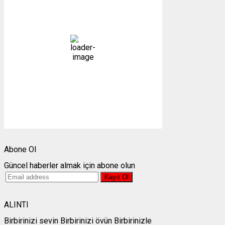
21
°C
açık
51 %
1012 mb
4 mph
Bulutlar:
2%
Görünürlük:
10km
Gündoğumu:
05:27
Gün batımı:
19:26
Weather from OpenWeatherMap
Abone Ol
Güncel haberler almak için abone olun
ALINTI
Birbirinizi sevin Birbirinizi övün Birbirinizle