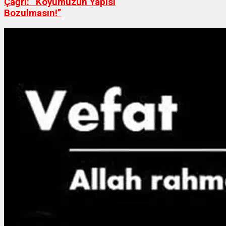
Çağrı: “Köyümüzün Yapısı
Bozulmasın!”