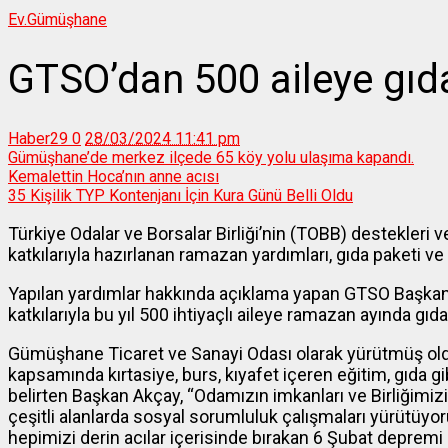
Ev.
Gümüşhane
GTSO’dan 500 aileye gıd
Haber29
0
28/03/2024 11:41 pm
Gümüşhane’de merkez ilçede 65 köy yolu ulaşıma kapandı.
Kemalettin Hoca’nın anne acısı
35 Kişilik TYP Kontenjanı İçin Kura Günü Belli Oldu
Türkiye Odalar ve Borsalar Birliği’nin (TOBB) destekler
katkılarıyla hazırlanan ramazan yardımları, gıda paketi ve al
Yapılan yardımlar hakkında açıklama yapan GTSO Başkanı
katkılarıyla bu yıl 500 ihtiyaçlı aileye ramazan ayında gıda
Gümüşhane Ticaret ve Sanayi Odası olarak yürütmüş oldu
kapsamında kırtasiye, burs, kıyafet içeren eğitim, gıda gibi
belirten Başkan Akçay, “Odamızın imkanları ve Birliğimizi
çeşitli alanlarda sosyal sorumluluk çalışmaları yürütüyo
hepimizi derin acılar içerisinde bırakan 6 Şubat deprem