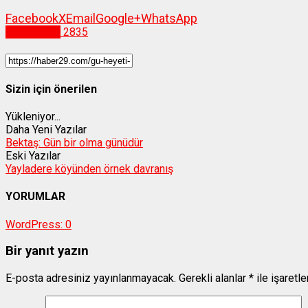
Facebook
X
Email
Google+
WhatsApp
Gümüşhane
2835
Sizin için önerilen
Yükleniyor...
Daha Yeni Yazılar
Bektaş: Gün bir olma günüdür
Eski Yazılar
Yayladere köyünden örnek davranış
YORUMLAR
WordPress:
0
Bir yanıt yazın
E-posta adresiniz yayınlanmayacak.
Gerekli alanlar
*
ile işaretl