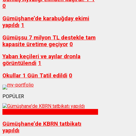
0
Gümüşhane’de karabuğday ekimi
yapıldı
1
Gümüşsu 7 milyon TL destekle tam
kapasite üretime geçiyor
0
Yaban keçileri ve ayılar dronla
görüntülendi
1
Okullar 1 Gün Tatil edildi
0
POPÜLER
Sağlık
Gümüşhane’de KBRN tatbikatı
yapıldı