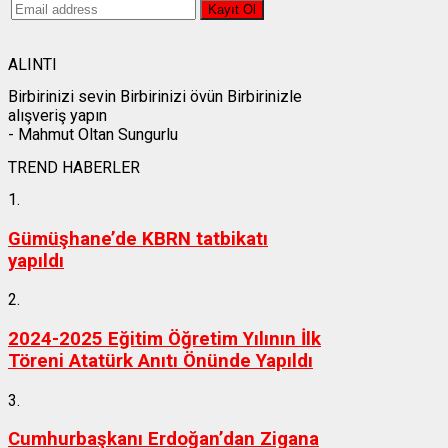
ALINTI
Birbirinizi sevin Birbirinizi övün Birbirinizle
alışveriş yapın
- Mahmut Oltan Sungurlu
TREND HABERLER
1.
Gümüşhane’de KBRN tatbikatı
yapıldı
2.
2024-2025 Eğitim Öğretim Yılının İlk
Töreni Atatürk Anıtı Önünde Yapıldı
3.
Cumhurbaşkanı Erdoğan’dan Zigana