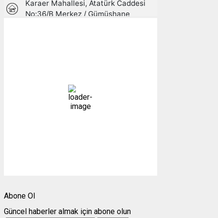
Gümüşhane, TR
16:03,
06/08/2026
26
°C
açık
30 %
1008 mb
12 mph
Bulutlar:
5%
Görünürlük:
10km
Gündoğumu:
05:23
Gün batımı:
19:31
Weather from OpenWeatherMap
Abone Ol
Güncel haberler almak için abone olun