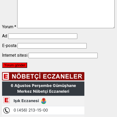
Yorum
*
Ad
E-posta
İnternet sitesi