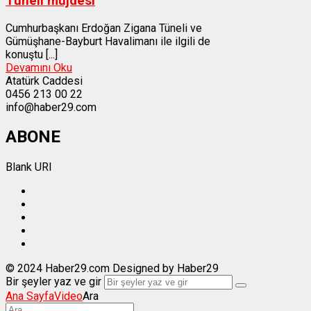
Tüneli müjdesi
Cumhurbaşkanı Erdoğan Zigana Tüneli ve
Gümüşhane-Bayburt Havalimanı ile ilgili de
konuştu [...]
Devamını Oku
Atatürk Caddesi
0456 213 00 22
info@haber29.com
ABONE
Blank URI
© 2024 Haber29.com Designed by Haber29
Bir şeyler yaz ve gir
Ana Sayfa
Video
Ara