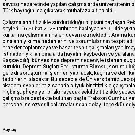
savcısı nezaretinde yapılan çalışmalarda üniversitenin bi
Türk bayrağını da çıkararak muhafaza altına aldı.
Çalışmaların titizlikle sürdürüldüğü bilgisini paylaşan Rek
söyledi: “6 Şubat 2023 tarihinde başlayan ve 10 ilde yı
kurtarma çalışmaları halen devam etmektedir. Arama kurtar
binaların yıkılma nedenlerini ve sorumlularının tespit ed
örnekler toplanmaya ve hasar tespit çalışmaları yapılmay
istinaden yıkılan binalarda hayatını kaybeden ve yaralana
Başsavcılığı bünyesinde deprem nedeniyle işlenen suçl
kuruldu. Deprem Suçları Soruşturma Bürosu, sorumluluğu
gerekli soruşturma işlemleri yapılacak, kaçma ve delil k
tedbirlerini alacaktır. Bu sebeple de Üniversitemiz Jeol
akademisyenlerimiz sahada büyük bir titizlikle çalışmala
hiçbir şüpheye yer bırakmayacak şekilde titizlikle yapaca
çalışmalara destekte bulunan başta Trabzon Cumhuriyet
personeline özverili çalışmalarından dolayı teşekkür edi
Paylaş