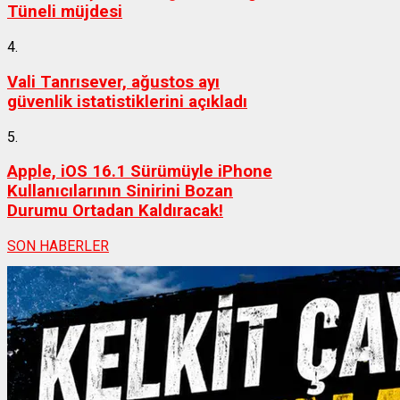
Tüneli müjdesi
4.
Vali Tanrısever, ağustos ayı
güvenlik istatistiklerini açıkladı
5.
Apple, iOS 16.1 Sürümüyle iPhone
Kullanıcılarının Sinirini Bozan
Durumu Ortadan Kaldıracak!
SON HABERLER