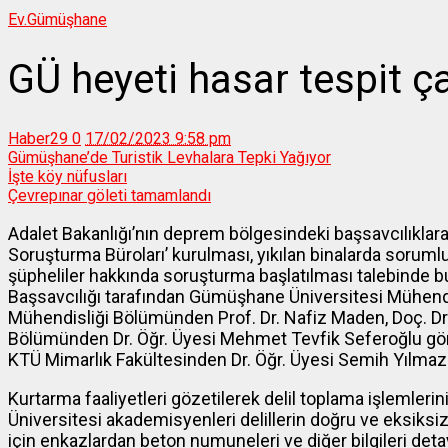
Ev.
Gümüşhane
GÜ heyeti hasar tespit ça
Haber29
0
17/02/2023 9:58 pm
Gümüşhane’de Turistik Levhalara Tepki Yağıyor
İşte köy nüfusları
Çevrepınar göleti tamamlandı
Adalet Bakanlığı’nın deprem bölgesindeki başsavcılıklar
Soruşturma Büroları’ kurulması, yıkılan binalarda soruml
şüpheliler hakkında soruşturma başlatılması talebinde
Başsavcılığı tarafından Gümüşhane Üniversitesi Mühendis
Mühendisliği Bölümünden Prof. Dr. Nafiz Maden, Doç. Dr.
Bölümünden Dr. Öğr. Üyesi Mehmet Tevfik Seferoğlu görev
KTÜ Mimarlık Fakültesinden Dr. Öğr. Üyesi Semih Yılmaz d
Kurtarma faaliyetleri gözetilerek delil toplama işlemler
Üniversitesi akademisyenleri delillerin doğru ve eksiksi
için enkazlardan beton numuneleri ve diğer bilgileri detayl