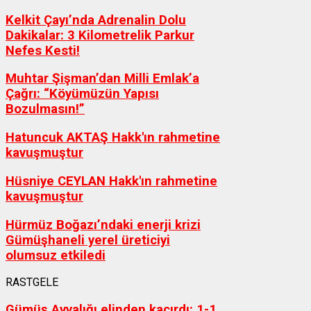
Kelkit Çayı’nda Adrenalin Dolu
Dakikalar: 3 Kilometrelik Parkur
Nefes Kesti!
Muhtar Şişman’dan Milli Emlak’a
Çağrı: “Köyümüzün Yapısı
Bozulmasın!”
Hatuncuk AKTAŞ Hakk'ın rahmetine
kavuşmuştur
Hüsniye CEYLAN Hakk'ın rahmetine
kavuşmuştur
Hürmüz Boğazı’ndaki enerji krizi
Gümüşhaneli yerel üreticiyi
olumsuz etkiledi
RASTGELE
Gümüş Ayvalığı elinden kaçırdı: 1-1