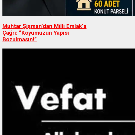
Muhtar Şişman’dan Milli Emlak’a
Çağrı: “Köyümüzün Yapısı
Bozulmasın!”