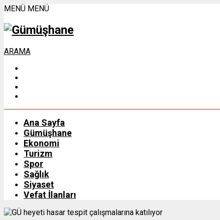
MENÜ
MENÜ
ARAMA
Ana Sayfa
Gümüşhane
Ekonomi
Turizm
Spor
Sağlık
Siyaset
Vefat İlanları