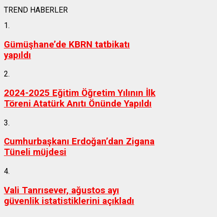
TREND HABERLER
1.
Gümüşhane’de KBRN tatbikatı
yapıldı
2.
2024-2025 Eğitim Öğretim Yılının İlk
Töreni Atatürk Anıtı Önünde Yapıldı
3.
Cumhurbaşkanı Erdoğan’dan Zigana
Tüneli müjdesi
4.
Vali Tanrısever, ağustos ayı
güvenlik istatistiklerini açıkladı