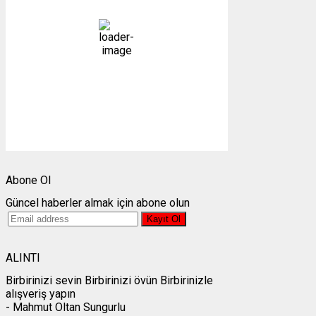
açık
96 %
1014 mb
4 mph
Bulutlar:
5%
Görünürlük:
10km
Gündoğumu:
05:23
Gün batımı:
19:31
Weather from OpenWeatherMap
Abone Ol
Güncel haberler almak için abone olun
ALINTI
Birbirinizi sevin Birbirinizi övün Birbirinizle
alışveriş yapın
- Mahmut Oltan Sungurlu