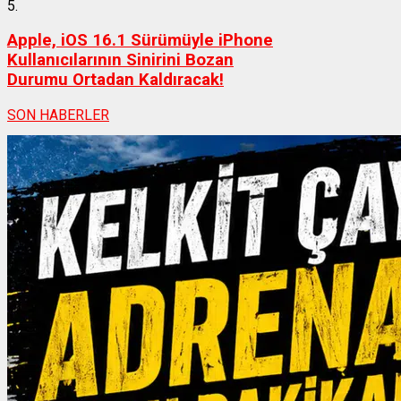
5.
Apple, iOS 16.1 Sürümüyle iPhone
Kullanıcılarının Sinirini Bozan
Durumu Ortadan Kaldıracak!
SON HABERLER