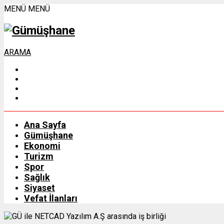
MENÜ
MENÜ
ARAMA
Ana Sayfa
Gümüşhane
Ekonomi
Turizm
Spor
Sağlık
Siyaset
Vefat İlanları