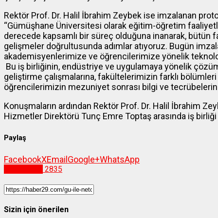
Rektör Prof. Dr. Halil İbrahim Zeybek ise imzalanan protoko
“Gümüşhane Üniversitesi olarak eğitim-öğretim faaliyetl
derecede kapsamlı bir süreç olduğuna inanarak, bütün fa
gelişmeler doğrultusunda adımlar atıyoruz. Bugün imzala
akademisyenlerimize ve öğrencilerimize yönelik teknol
Bu iş birliğinin, endüstriye ve uygulamaya yönelik çözüm
geliştirme çalışmalarına, fakültelerimizin farklı bölümler
öğrencilerimizin mezuniyet sonrası bilgi ve tecrübeleri
Konuşmaların ardından Rektör Prof. Dr. Halil İbrahim Zey
Hizmetler Direktörü Tunç Emre Toptaş arasında iş birliği
Paylaş
Facebook
X
Email
Google+
WhatsApp
Gümüşhane
2835
Sizin için önerilen