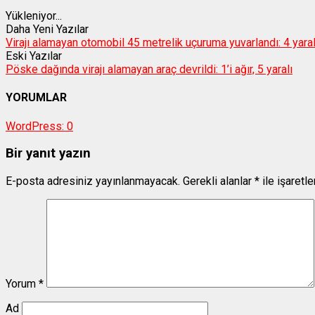
Yükleniyor...
Daha Yeni Yazılar
Virajı alamayan otomobil 45 metrelik uçuruma yuvarlandı: 4 yaral
Eski Yazılar
Pöske dağında virajı alamayan araç devrildi: 1’i ağır, 5 yaralı
YORUMLAR
WordPress:
0
Bir yanıt yazın
E-posta adresiniz yayınlanmayacak.
Gerekli alanlar
*
ile işaretl
Yorum
*
Ad