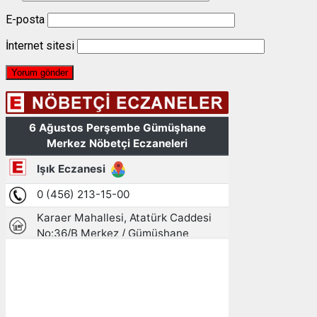
E-posta
İnternet sitesi
Gümüşhane, TR
23:44,
06/08/2026
13
°C