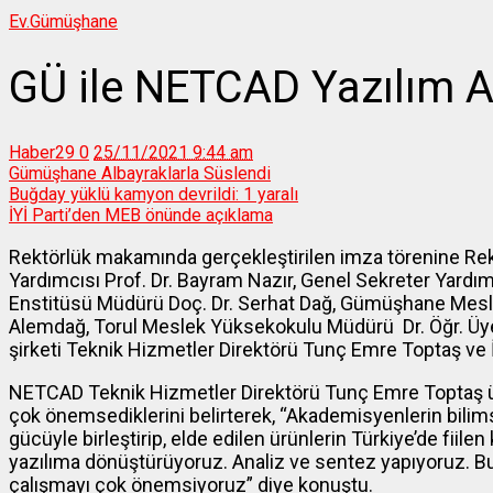
Ev.
Gümüşhane
GÜ ile NETCAD Yazılım A.Ş
Haber29
0
25/11/2021 9:44 am
Gümüşhane Albayraklarla Süslendi
Buğday yüklü kamyon devrildi: 1 yaralı
İYİ Parti’den MEB önünde açıklama
Rektörlük makamında gerçekleştirilen imza törenine Rektö
Yardımcısı Prof. Dr. Bayram Nazır, Genel Sekreter Yardım
Enstitüsü Müdürü Doç. Dr. Serhat Dağ, Gümüşhane Mesl
Alemdağ, Torul Meslek Yüksekokulu Müdürü Dr. Öğr. Üy
şirketi Teknik Hizmetler Direktörü Tunç Emre Toptaş ve 
NETCAD Teknik Hizmetler Direktörü Tunç Emre Toptaş ün
çok önemsediklerini belirterek, “Akademisyenlerin bilimse
gücüyle birleştirip, elde edilen ürünlerin Türkiye’de fiilen
yazılıma dönüştürüyoruz. Analiz ve sentez yapıyoruz. B
çalışmayı çok önemsiyoruz” diye konuştu.