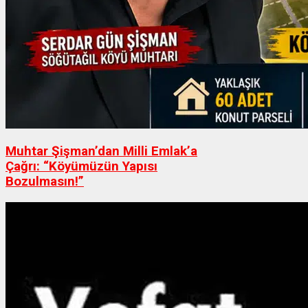
Muhtar Şişman’dan Milli Emlak’a
Çağrı: “Köyümüzün Yapısı
Bozulmasın!”