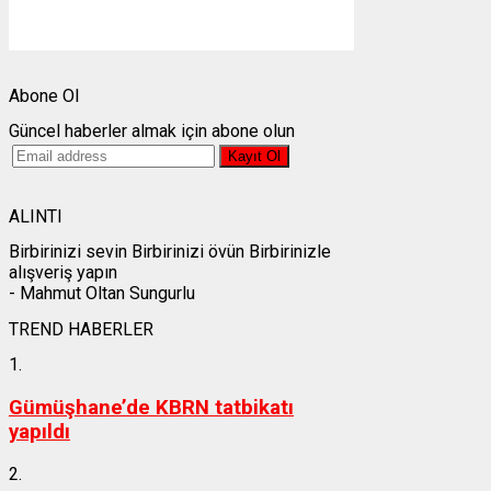
Weather from OpenWeatherMap
Abone Ol
Güncel haberler almak için abone olun
ALINTI
Birbirinizi sevin Birbirinizi övün Birbirinizle
alışveriş yapın
- Mahmut Oltan Sungurlu
TREND HABERLER
1.
Gümüşhane’de KBRN tatbikatı
yapıldı
2.