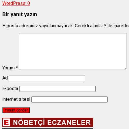
WordPress:
0
Bir yanıt yazın
E-posta adresiniz yayınlanmayacak.
Gerekli alanlar
*
ile işaretl
Yorum
*
Ad
E-posta
İnternet sitesi