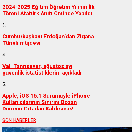
2024-2025 Eğitim Öğretim Yılının İlk
Töreni Atatürk Anıtı Önünde Yapıldı
3.
Cumhurbaşkanı Erdoğan’dan Zigana
Tüneli müjdesi
4.
Vali Tanrısever, ağustos ayı
güvenlik istatistiklerini açıkladı
5.
Apple, iOS 16.1 Sürümüyle iPhone
Kullanıcılarının Sinirini Bozan
Durumu Ortadan Kaldıracak!
SON HABERLER