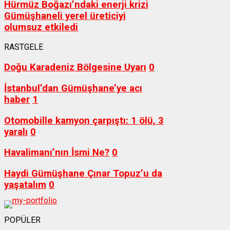
Hürmüz Boğazı’ndaki enerji krizi
Gümüşhaneli yerel üreticiyi
olumsuz etkiledi
RASTGELE
Doğu Karadeniz Bölgesine Uyarı
0
İstanbul’dan Gümüşhane’ye acı
haber
1
Otomobille kamyon çarpıştı: 1 ölü, 3
yaralı
0
Havalimanı’nın İsmi Ne?
0
Haydi Gümüşhane Çınar Topuz’u da
yaşatalım
0
POPÜLER