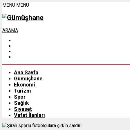
MENÜ
MENÜ
ARAMA
Ana Sayfa
Gümüşhane
Ekonomi
Turizm
Spor
Sağlık
Siyaset
Vefat İlanları