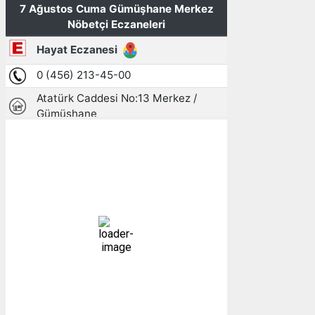
Gümüşhane, TR
15:03,
07/08/2026
28
°C
açık
20 %
1004 mb
3 mph
Bulutlar:
2%
Görünürlük:
10km
Gündoğumu:
05:24
Gün batımı:
19:30