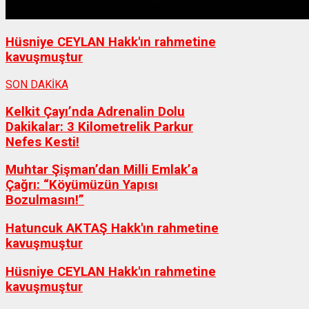
Hüsniye CEYLAN Hakk'ın rahmetine
kavuşmuştur
SON DAKİKA
Kelkit Çayı’nda Adrenalin Dolu
Dakikalar: 3 Kilometrelik Parkur
Nefes Kesti!
Muhtar Şişman’dan Milli Emlak’a
Çağrı: “Köyümüzün Yapısı
Bozulmasın!”
Hatuncuk AKTAŞ Hakk'ın rahmetine
kavuşmuştur
Hüsniye CEYLAN Hakk'ın rahmetine
kavuşmuştur