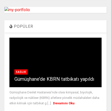
POPÜLER
SAĞLIK
Gümüşhane’de KBRN tatbikatı yapıldı
Gümüşhane Devlet Hastanesi'nde olası kimyasal, biyolojik,
radyolojik ve nükleer (KBRN) afetlere yönelik müdahaleleri daha
etkin kılmak için tatbikat g [...]
Devamını Oku