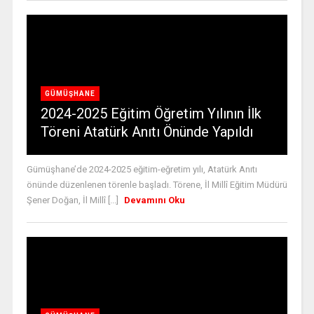
GÜMÜŞHANE
2024-2025 Eğitim Öğretim Yılının İlk
Töreni Atatürk Anıtı Önünde Yapıldı
Gümüşhane’de 2024-2025 eğitim-eğretim yılı, Atatürk Anıtı
önünde düzenlenen törenle başladı. Törene, İl Millî Eğitim Müdürü
Şener Doğan, İl Millî [...]
Devamını Oku