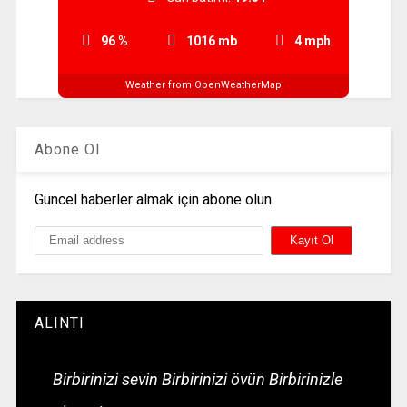
96 %
1016 mb
4 mph
Weather from OpenWeatherMap
Abone Ol
Güncel haberler almak için abone olun
ALINTI
Birbirinizi sevin Birbirinizi övün Birbirinizle