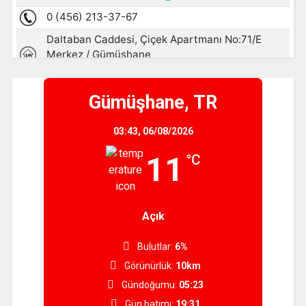
Gümüşhane, TR
03:43,
06/08/2026
11
°C
Açık
Bulutlar:
6%
Görünürlük:
10km
Gündoğumu:
05:23
Gün batımı:
19:31