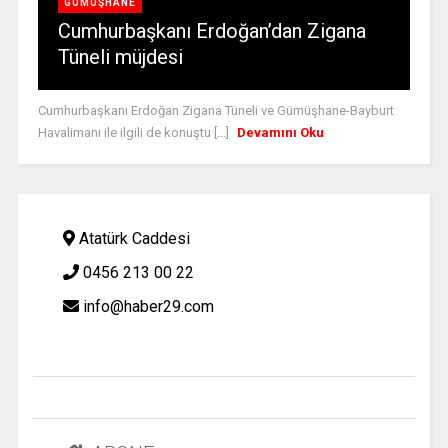
GÜMÜŞHANE
Cumhurbaşkanı Erdoğan’dan Zigana
Tüneli müjdesi
Cumhurbaşkanı Erdoğan Zigana Tüneli ve Gümüşhane-Bayburt
Havalimanı ile ilgili de konuştu [...]
Devamını Oku
Atatürk Caddesi
0456 213 00 22
info@haber29.com