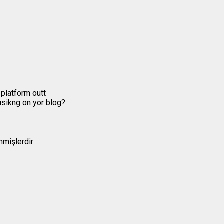
 platform outt
 usikng on yor blog?
enmişlerdir