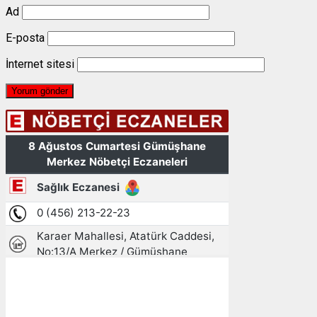
Ad
E-posta
İnternet sitesi
Gümüşhane, TR
14:02,
08/08/2026
28
°C