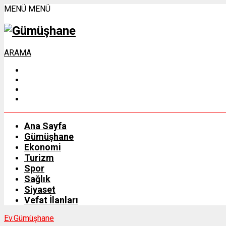
MENÜ
MENÜ
ARAMA
Ana Sayfa
Gümüşhane
Ekonomi
Turizm
Spor
Sağlık
Siyaset
Vefat İlanları
Ev.
Gümüşhane