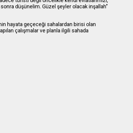
dece turisti değil öncelikle kendi evlatlarımızı,
i sonra düşünelim. Güzel şeyler olacak inşallah”
nin hayata geçeceği sahalardan birisi olan
ılan çalışmalar ve planla ilgili sahada