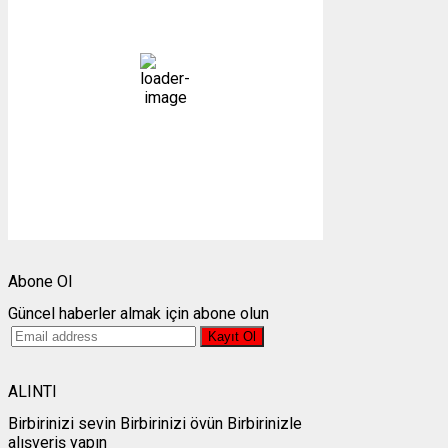
açık
23 %
1005 mb
4 mph
Bulutlar:
2%
Görünürlük:
10km
Gündoğumu:
05:25
Gün batımı:
19:28
Weather from OpenWeatherMap
Abone Ol
Güncel haberler almak için abone olun
ALINTI
Birbirinizi sevin Birbirinizi övün Birbirinizle
alışveriş yapın