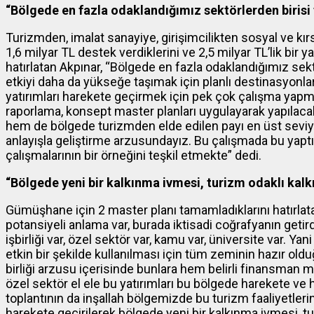
“Bölgede en fazla odaklandığımız sektörlerden birisi
Turizmden, imalat sanayiye, girişimcilikten sosyal ve kır
1,6 milyar TL destek verdiklerini ve 2,5 milyar TL’lik bir
hatırlatan Akpınar, “Bölgede en fazla odaklandığımız sekt
etkiyi daha da yükseğe taşımak için planlı destinasyonlar
yatırımları harekete geçirmek için pek çok çalışma yapman
raporlama, konsept master planları uygulayarak yapılacak y
hem de bölgede turizmden elde edilen payı en üst seviy
anlayışla geliştirme arzusundayız. Bu çalışmada bu yapt
çalışmalarının bir örneğini teşkil etmekte” dedi.
“Bölgede yeni bir kalkınma ivmesi, turizm odaklı kal
Gümüşhane için 2 master planı tamamladıklarını hatırlat
potansiyeli anlama var, burada iktisadi coğrafyanın getird
işbirliği var, özel sektör var, kamu var, üniversite var. Ya
etkin bir şekilde kullanılması için tüm zeminin hazır old
birliği arzusu içerisinde bunlara hem belirli finansm
özel sektör el ele bu yatırımları bu bölgede harekete ve
toplantının da inşallah bölgemizde bu turizm faaliyetleri
harekete geçirilerek bölgede yeni bir kalkınma ivmesi, 