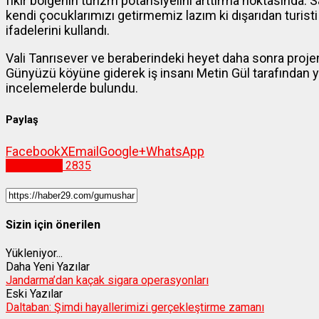
fikir bölgenin turizm potansiyelini arttırma noktasında. Sa
kendi çocuklarımızı getirmemiz lazım ki dışarıdan turist
ifadelerini kullandı.
Vali Tanrısever ve beraberindeki heyet daha sonra proje
Günyüzü köyüne giderek iş insanı Metin Gül tarafından yap
incelemelerde bulundu.
Paylaş
Facebook
X
Email
Google+
WhatsApp
Gümüşhane
2835
Sizin için önerilen
Yükleniyor...
Daha Yeni Yazılar
Jandarma’dan kaçak sigara operasyonları
Eski Yazılar
Daltaban: Şimdi hayallerimizi gerçekleştirme zamanı