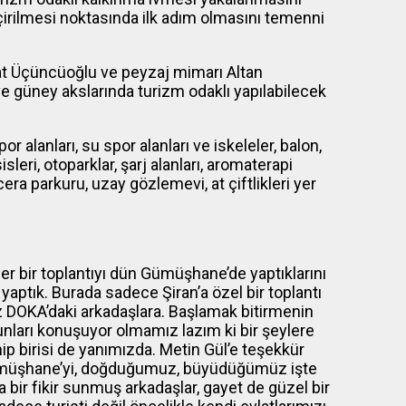
eçirilmesi noktasında ilk adım olmasını temenni
at Üçüncüoğlu ve peyzaj mimarı Altan
e güney akslarında turizm odaklı yapılabilecek
r alanları, su spor alanları ve iskeleler, balon,
sleri, otoparklar, şarj alanları, aromaterapi
ra parkuru, uzay gözlemevi, at çiftlikleri yer
er bir toplantıyı dün Gümüşhane’de yaptıklarını
tı yaptık. Burada sadece Şiran’a özel bir toplantı
iz DOKA’daki arkadaşlara. Başlamak bitirmenin
. Bunları konuşuyor olmamız lazım ki bir şeylere
ip birisi de yanımızda. Metin Gül’e teşekkür
 Gümüşhane’yi, doğduğumuz, büyüdüğümüz işte
a bir fikir sunmuş arkadaşlar, gayet de güzel bir