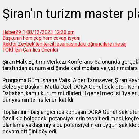
Şiran’ın turizm master pl
Haber29
1
08/12/2023 12:20 pm
Başkanın hem çöp hem cevap isyanı
Rektör Zeybek’ten tercih aşamasındaki öğrencilere mesaj
TOKİ İçin Çamlıca Önerildi
Şiran Halk Eğitimi Merkezi Konferans Salonunda gerçekle
tarafından sunum eşliğinde katılımcılara ve yatırımcılara bi
Programa Gümüşhane Valisi Alper Tanrısever, Şiran Ka
Belediye Başkanı Mutlu Özel, DOKA Genel Sekreteri Kema
Daltaban, kamu kurum müdürleri, il genel meclisi üyeleri, 
dünyasının temsilcileri katıldı.
Toplantının başlangıcında konuşan DOKA Genel Sekreteri 
özellikle bölgedeki potansiyellerin tespit edilmesi, keşf
planlama yaklaşımıyla bu potansiyelin en uygun şekilde 
devam ettiğini söyledi.