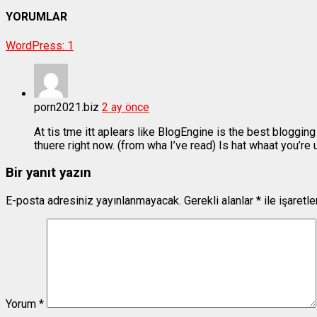
YORUMLAR
WordPress:
1
porn2021.biz
2 ay önce
At tis tme itt aplears like BlogEngine is the best blogging
thuere right now. (from wha I’ve read) Is hat whaat you’re
Bir yanıt yazın
E-posta adresiniz yayınlanmayacak.
Gerekli alanlar
*
ile işaretl
Yorum
*