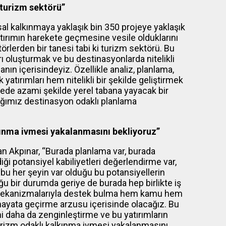
 turizm sektörü”
sal kalkınmaya yaklaşık bin 350 projeye yaklaşık
 yatırımın harekete geçmesine vesile olduklarını
örlerden bir tanesi tabi ki turizm sektörü. Bu
ı oluşturmak ve bu destinasyonlarda nitelikli
ın içerisindeyiz. Özellikle analiz, planlama,
atırımları hem nitelikli bir şekilde geliştirmek
ede azami şekilde yerel tabana yayacak bir
ığımız destinasyon odaklı planlama
kınma ivmesi yakalanmasını bekliyoruz”
an Akpınar, “Burada planlama var, burada
iği potansiyel kabiliyetleri değerlendirme var,
ni bu her şeyin var olduğu bu potansiyellerin
uğu bir durumda geriye de burada hep birlikte iş
an mekanizmalarıyla destek bulma hem kamu hem
 hayata geçirme arzusu içerisinde olacağız. Bu
ni daha da zenginleştirme ve bu yatırımların
turizm odaklı kalkınma ivmesi yakalanmasını