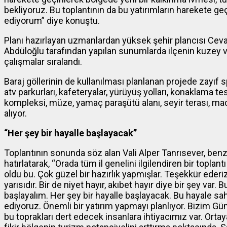
bekliyoruz. Bu toplantının da bu yatırımların harekete g
ediyorum” diye konuştu.
Planı hazırlayan uzmanlardan yüksek şehir plancısı Cev
Abdüloğlu tarafından yapılan sunumlarda ilçenin kuzey v
çalışmalar sıralandı.
Baraj göllerinin de kullanılması planlanan projede zayıf spo
atv parkurları, kafeteryalar, yürüyüş yolları, konaklama tesi
kompleksi, müze, yamaç paraşütü alanı, seyir terası, mace
alıyor.
“Her şey bir hayalle başlayacak”
Toplantının sonunda söz alan Vali Alper Tanrısever, benz
hatırlatarak, “Orada tüm il genelini ilgilendiren bir toplan
oldu bu. Çok güzel bir hazırlık yapmışlar. Teşekkür eder
yarısıdır. Bir de niyet hayır, akıbet hayır diye bir şey var
başlayalım. Her şey bir hayalle başlayacak. Bu hayale sah
ediyoruz. Önemli bir yatırım yapmayı planlıyor. Bizim
bu toprakları dert edecek insanlara ihtiyacımız var. Ortay