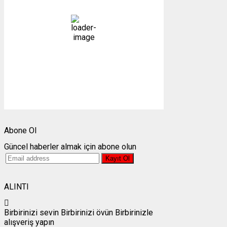
parçalı bulutlu
47 %
1009 mb
9 mph
Bulutlar:
72%
Görünürlük:
10km
Gündoğumu:
05:26
Gün batımı:
19:27
Weather from OpenWeatherMap
Abone Ol
Güncel haberler almak için abone olun
ALINTI
Birbirinizi sevin Birbirinizi övün Birbirinizle
alışveriş yapın