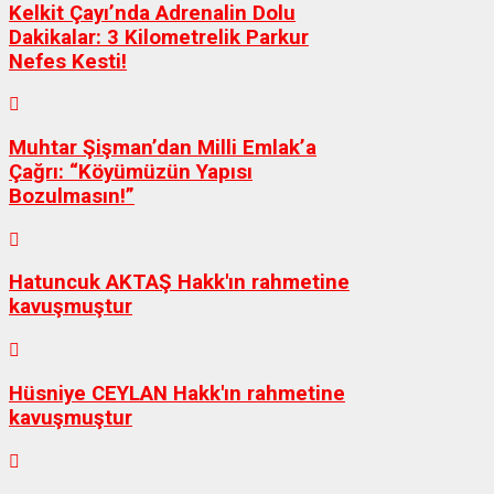
Kelkit Çayı’nda Adrenalin Dolu
Dakikalar: 3 Kilometrelik Parkur
Nefes Kesti!
Muhtar Şişman’dan Milli Emlak’a
Çağrı: “Köyümüzün Yapısı
Bozulmasın!”
Hatuncuk AKTAŞ Hakk'ın rahmetine
kavuşmuştur
Hüsniye CEYLAN Hakk'ın rahmetine
kavuşmuştur