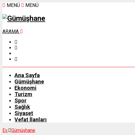
MENÜ
MENÜ
ARAMA
Ana Sayfa
Gümüşhane
Ekonomi
Turizm
Spor
Sağlık
Siyaset
Vefat İlanları
Ev.
Gümüşhane