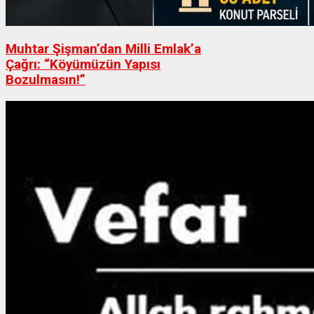
Muhtar Şişman’dan Milli Emlak’a
Çağrı: “Köyümüzün Yapısı
Bozulmasın!”