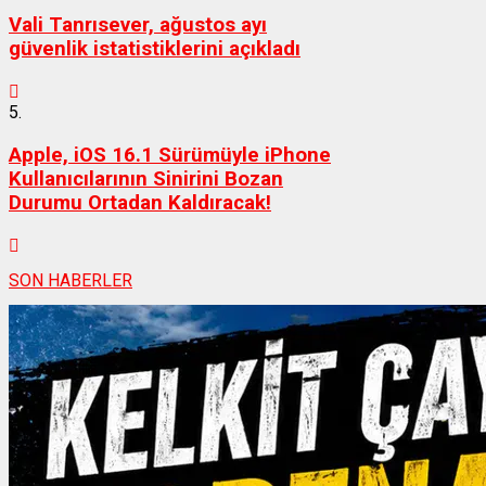
Vali Tanrısever, ağustos ayı
güvenlik istatistiklerini açıkladı
5.
Apple, iOS 16.1 Sürümüyle iPhone
Kullanıcılarının Sinirini Bozan
Durumu Ortadan Kaldıracak!
SON HABERLER