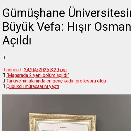
Gümüşhane Üniversitesin
Büyük Vefa: Hışır Osman
Açıldı
admin
24/04/2026 8:29 pm
“Mağarada 2 yeni bölüm açıldı”
Türkiye’nin alanında en genç kadın profesörü oldu
Çubukcu müracaatını yaptı