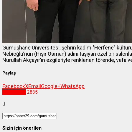
Gümüşhane Üniversitesi, şehrin kadim "Herfene" kültür
Nebioğlu’nun (Hışır Osman) adını taşıyan özel bir salonla
Nurullah Akçayır’ın ezgileriyle renklenen törende, vefa ve
Paylaş
Facebook
X
Email
Google+
WhatsApp
Gümüşhane
2835
Sizin için önerilen