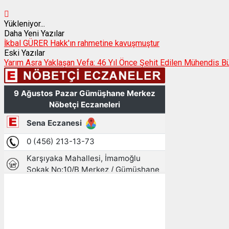
Yükleniyor...
Daha Yeni Yazılar
İkbal GÜRER Hakk'ın rahmetine kavuşmuştur
Eski Yazılar
Yarım Asra Yaklaşan Vefa: 46 Yıl Önce Şehit Edilen Mühendis 
Gümüşhane, TR
16:49,
09/08/2026
23
°C