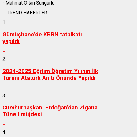
- Mahmut Oltan Sungurlu
TREND HABERLER
1.
Gümüşhane’de KBRN tatbikatı
yapıldı
2.
2024-2025 Eğitim Öğretim Yılının İlk
Töreni Atatürk Anıtı Önünde Yapıldı
3.
Cumhurbaşkanı Erdoğan’dan Zigana
Tüneli müjdesi
4.