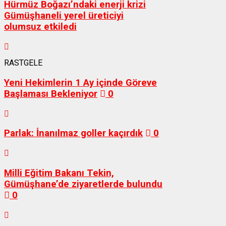
Hürmüz Boğazı’ndaki enerji krizi
Gümüşhaneli yerel üreticiyi
olumsuz etkiledi
RASTGELE
Yeni Hekimlerin 1 Ay içinde Göreve
Başlaması Bekleniyor
0
Parlak: İnanılmaz goller kaçırdık
0
Milli Eğitim Bakanı Tekin,
Gümüşhane’de ziyaretlerde bulundu
0