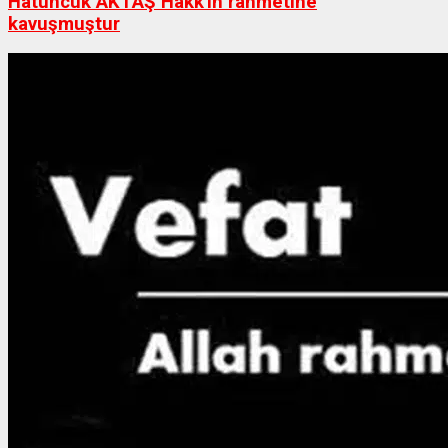
Hatuncuk AKTAŞ Hakk'ın rahmetine
kavuşmuştur