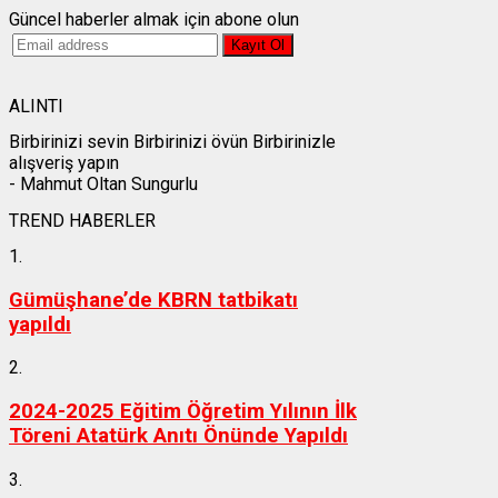
Güncel haberler almak için abone olun
ALINTI
Birbirinizi sevin Birbirinizi övün Birbirinizle
alışveriş yapın
- Mahmut Oltan Sungurlu
TREND HABERLER
1.
Gümüşhane’de KBRN tatbikatı
yapıldı
2.
2024-2025 Eğitim Öğretim Yılının İlk
Töreni Atatürk Anıtı Önünde Yapıldı
3.