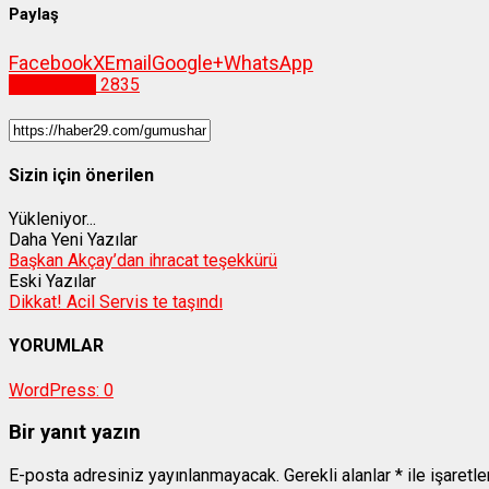
Paylaş
Facebook
X
Email
Google+
WhatsApp
Gümüşhane
2835
Sizin için önerilen
Yükleniyor...
Daha Yeni Yazılar
Başkan Akçay’dan ihracat teşekkürü
Eski Yazılar
Dikkat! Acil Servis te taşındı
YORUMLAR
WordPress:
0
Bir yanıt yazın
E-posta adresiniz yayınlanmayacak.
Gerekli alanlar
*
ile işaretl