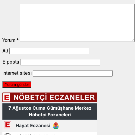
Yorum
*
Ad
E-posta
İnternet sitesi