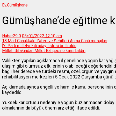
Ev.
Gümüşhane
Gümüşhane’de eğitime kar
Haber29
0
05/01/2022 12:10 am
18 Mart Çanakkale Zaferi ve Şehitleri Anma Günü mesajları
İYİ Parti milletvekili aday listesi belli oldu
Millet İttifakından Millet Bahçesine karşı bildiri
Valilikten yapılan açıklamada il genelinde yoğun kar yağış
ulaşım gibi olumsuz etkilerinin olabileceği değerlendirild
bağlı her derece ve türdeki resmi, özel, örgün ve yaygın 
rehabilitasyon merkezleri 5 Ocak 2022 Çarşamba günü bir gü
Açıklamada ayrıca engelli ve hamile kamu personelinin de 
kaydedildi.
Yüksek kar örtüsü nedeniyle yoğun buzlanmadan dolayı tra
olmalarının da büyük önem arz ettiği ifade edildi.