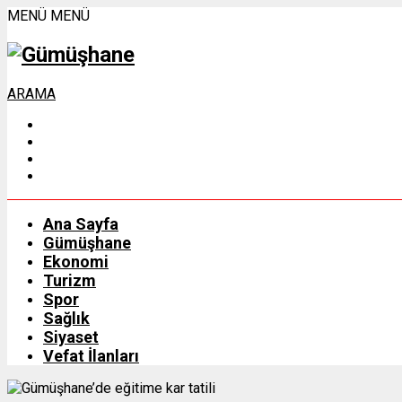
MENÜ
MENÜ
ARAMA
Ana Sayfa
Gümüşhane
Ekonomi
Turizm
Spor
Sağlık
Siyaset
Vefat İlanları