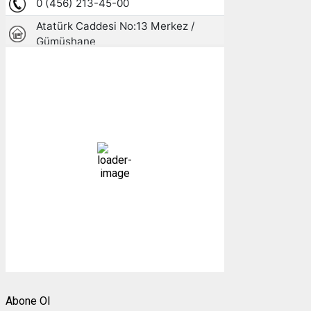
Gümüşhane, TR
14:38,
07/08/2026
28
°C
açık
20 %
1004 mb
3 mph
Bulutlar:
2%
Görünürlük:
10km
Gündoğumu:
05:24
Gün batımı:
19:30
Weather from OpenWeatherMap
Abone Ol