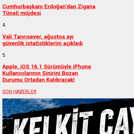
Cumhurbaşkanı Erdoğan’dan Zigana
Tüneli müjdesi
4.
Vali Tanrısever, ağustos ayı
güvenlik istatistiklerini açıkladı
5.
Apple, iOS 16.1 Sürümüyle iPhone
Kullanıcılarının Sinirini Bozan
Durumu Ortadan Kaldıracak!
SON HABERLER