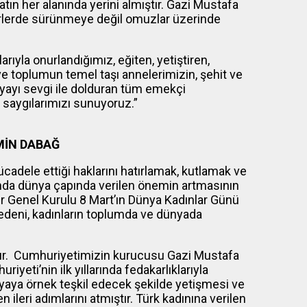
n her alanında yerini almıştır. Gazi Mustafa
erlerde sürünmeye değil omuzlar üzerinde
ıyla onurlandığımız, eğiten, yetiştiren,
 ve toplumun temel taşı annelerimizin, şehit ve
nyayı sevgi ile dolduran tüm emekçi
 saygılarımızı sunuyoruz.”
MİN DABAĞ
cadele ettiği haklarını hatırlamak, kutlamak ve
usunda dünya çapında verilen önemin artmasının
ler Genel Kurulu 8 Mart’ın Dünya Kadınlar Günü
edeni, kadınların toplumda ve dünyada
rdır. Cumhuriyetimizin kurucusu Gazi Mustafa
yeti’nin ilk yıllarında fedakarlıklarıyla
aya örnek teşkil edecek şekilde yetişmesi ve
 ileri adımlarını atmıştır. Türk kadınına verilen