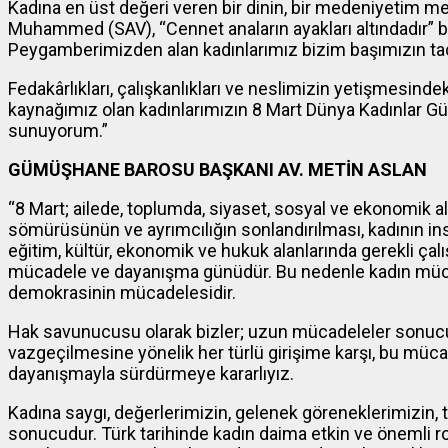
Kadına en üst değeri veren bir dinin, bir medeniyetim 
Muhammed (SAV), “Cennet anaların ayakları altındadır” b
Peygamberimizden alan kadınlarımız bizim başımızın tac
Fedakârlıkları, çalışkanlıkları ve neslimizin yetişmesindek
kaynağımız olan kadınlarımızın 8 Mart Dünya Kadınlar Gün
sunuyorum.”
GÜMÜŞHANE BAROSU BAŞKANI AV. METİN ASLAN
“8 Mart; ailede, toplumda, siyaset, sosyal ve ekonomik a
sömürüsünün ve ayrımcılığın sonlandırılması, kadının ins
eğitim, kültür, ekonomik ve hukuk alanlarında gerekli çalı
mücadele ve dayanışma günüdür. Bu nedenle kadın müca
demokrasinin mücadelesidir.
Hak savunucusu olarak bizler; uzun mücadeleler sonucu 
vazgeçilmesine yönelik her türlü girişime karşı, bu müc
dayanışmayla sürdürmeye kararlıyız.
Kadına saygı, değerlerimizin, gelenek göreneklerimizin, ta
sonucudur. Türk tarihinde kadın daima etkin ve önemli rol