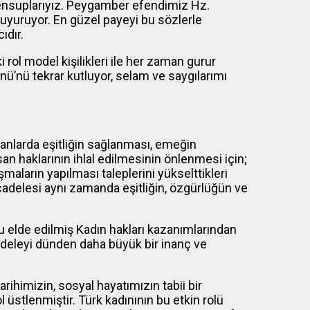
mensuplarıyız. Peygamber efendimiz Hz.
uyuruyor. En güzel payeyi bu sözlerle
ıdır.
i rol model kişilikleri ile her zaman gurur
ü’nü tekrar kutluyor, selam ve saygılarımı
lanlarda eşitliğin sağlanması, emeğin
an haklarının ihlal edilmesinin önlenmesi için;
şmaların yapılması taleplerini yükselttikleri
delesi aynı zamanda eşitliğin, özgürlüğün ve
elde edilmiş Kadın hakları kazanımlarından
adeleyi dünden daha büyük bir inanç ve
rihimizin, sosyal hayatımızın tabii bir
 üstlenmiştir. Türk kadınının bu etkin rolü