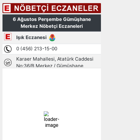
Gümüşhane, TR
16:07,
06/08/2026
26
°C
açık
30 %
1008 mb
12 mph
Bulutlar:
5%