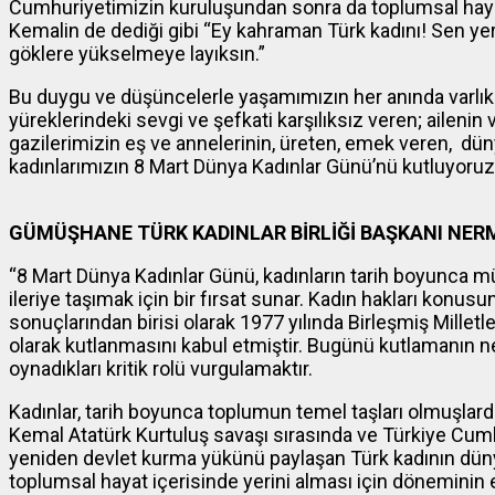
Cumhuriyetimizin kuruluşundan sonra da toplumsal hayatı
Kemalin de dediği gibi “Ey kahraman Türk kadını! Sen y
göklere yükselmeye layıksın.”
Bu duygu ve düşüncelerle yaşamımızın her anında varlıklar
yüreklerindeki sevgi ve şefkati karşılıksız veren; ailenin
gazilerimizin eş ve annelerinin, üreten, emek veren, dü
kadınlarımızın 8 Mart Dünya Kadınlar Günü’nü kutluyoruz
GÜMÜŞHANE TÜRK KADINLAR BİRLİĞİ BAŞKANI NER
“8 Mart Dünya Kadınlar Günü, kadınların tarih boyunca mü
ileriye taşımak için bir fırsat sunar. Kadın hakları kon
sonuçlarından birisi olarak 1977 yılında Birleşmiş Millet
olarak kutlanmasını kabul etmiştir. Bugünü kutlamanın n
oynadıkları kritik rolü vurgulamaktır.
Kadınlar, tarih boyunca toplumun temel taşları olmuşla
Kemal Atatürk Kurtuluş savaşı sırasında ve Türkiye Cumhuri
yeniden devlet kurma yükünü paylaşan Türk kadının düny
toplumsal hayat içerisinde yerini alması için döneminin en