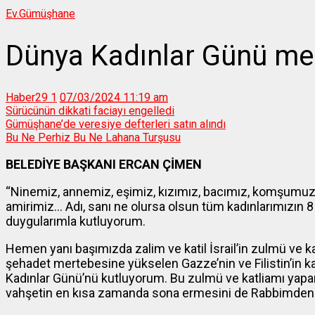
Ev.
Gümüşhane
Dünya Kadınlar Günü mes
Haber29
1
07/03/2024 11:19 am
Sürücünün dikkati faciayı engelledi
Gümüşhane’de veresiye defterleri satın alındı
Bu Ne Perhiz Bu Ne Lahana Turşusu
BELEDİYE BAŞKANI ERCAN ÇİMEN
“Ninemiz, annemiz, eşimiz, kızımız, bacımız, komşumu
amirimiz… Adı, sanı ne olursa olsun tüm kadınlarımızın 
duygularımla kutluyorum.
Hemen yanı başımızda zalim ve katil İsrail’in zulmü ve k
şehadet mertebesine yükselen Gazze’nin ve Filistin’in ka
Kadınlar Günü’nü kutluyorum. Bu zulmü ve katliamı yapan İ
vahşetin en kısa zamanda sona ermesini de Rabbimden