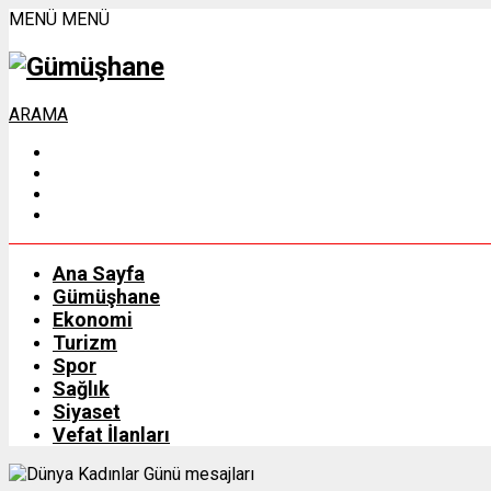
MENÜ
MENÜ
ARAMA
Ana Sayfa
Gümüşhane
Ekonomi
Turizm
Spor
Sağlık
Siyaset
Vefat İlanları