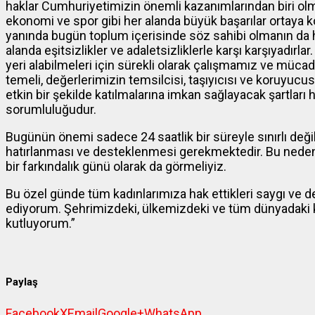
haklar Cumhuriyetimizin önemli kazanımlarından biri olmuşt
ekonomi ve spor gibi her alanda büyük başarılar ortaya ko
yanında bugün toplum içerisinde söz sahibi olmanın da h
alanda eşitsizlikler ve adaletsizliklerle karşı karşıyadırla
yeri alabilmeleri için sürekli olarak çalışmamız ve mü
temeli, değerlerimizin temsilcisi, taşıyıcısı ve koruyucus
etkin bir şekilde katılmalarına imkan sağlayacak şartla
sorumluluğudur.
Bugünün önemi sadece 24 saatlik bir süreyle sınırlı deği
hatırlanması ve desteklenmesi gerekmektedir. Bu neden
bir farkındalık günü olarak da görmeliyiz.
Bu özel günde tüm kadınlarımıza hak ettikleri saygı ve d
ediyorum. Şehrimizdeki, ülkemizdeki ve tüm dünyadaki k
kutluyorum.”
Paylaş
Facebook
X
Email
Google+
WhatsApp