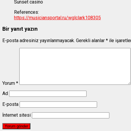
Sunset casino
References:
https://musiciansportal.ru/wglclark108305
Bir yanıt yazın
E-posta adresiniz yayınlanmayacak.
Gerekli alanlar
*
ile işaretl
Yorum
*
Ad
E-posta
İnternet sitesi