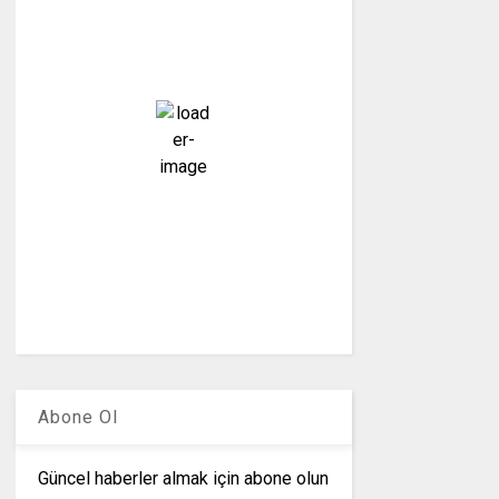
25
°C
parçalı bulutlu
50 %
1006 mb
16 mph
Bulutlar:
68%
Görünürlük:
10km
Gündoğumu:
05:25
Gün batımı:
19:28
Weather from OpenWeatherMap
Abone Ol
Güncel haberler almak için abone olun