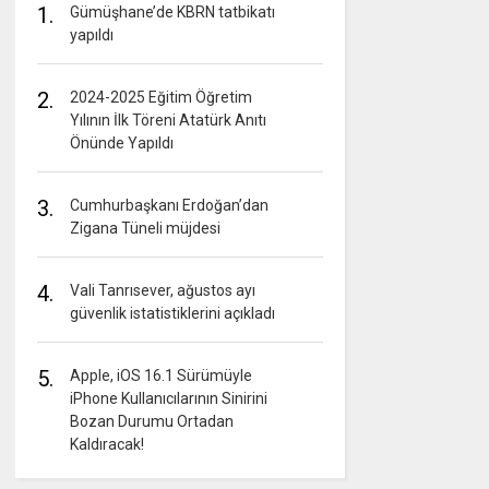
1.
Gümüşhane’de KBRN tatbikatı
yapıldı
2.
2024-2025 Eğitim Öğretim
Yılının İlk Töreni Atatürk Anıtı
Önünde Yapıldı
3.
Cumhurbaşkanı Erdoğan’dan
Zigana Tüneli müjdesi
4.
Vali Tanrısever, ağustos ayı
güvenlik istatistiklerini açıkladı
5.
Apple, iOS 16.1 Sürümüyle
iPhone Kullanıcılarının Sinirini
Bozan Durumu Ortadan
Kaldıracak!