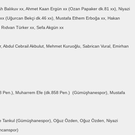
ah Balıkuv xx, Ahmet Kaan Ergün xx (Ozan Papaker dk.81 xx), Niyazi
 (Uğurcan Bekçi dk.46 xx), Mustafa Ethem Erboğa xx, Hakan
, Rıdvan Türker xx, Sefa Akgün xx
, Abdul Cebrail Akbulut, Mehmet Kuruoğlu, Sabrican Vural, Emirhan
.78 Pen.), Muharrem Efe (dk.858 Pen.) (Gümüşhanespor), Mustafa
lke Tankul (Gümüşhanespor), Oğuz Özden, Oğuz Özden, Niyazi
ncanspor)