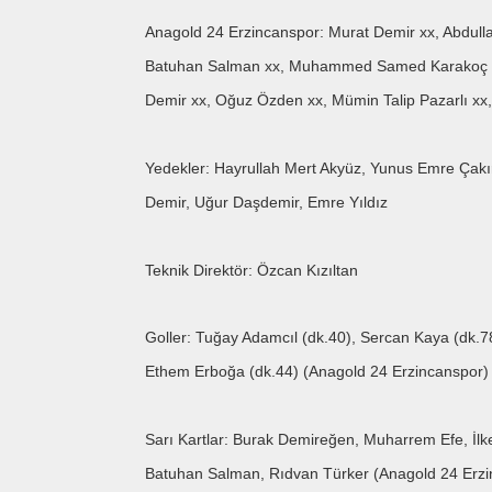
Anagold 24 Erzincanspor: Murat Demir xx, Abdull
Batuhan Salman xx, Muhammed Samed Karakoç xx
Demir xx, Oğuz Özden xx, Mümin Talip Pazarlı xx
Yedekler: Hayrullah Mert Akyüz, Yunus Emre Çakır
Demir, Uğur Daşdemir, Emre Yıldız
Teknik Direktör: Özcan Kızıltan
Goller: Tuğay Adamcıl (dk.40), Sercan Kaya (dk
Ethem Erboğa (dk.44) (Anagold 24 Erzincanspor)
Sarı Kartlar: Burak Demireğen, Muharrem Efe, İ
Batuhan Salman, Rıdvan Türker (Anagold 24 Erzi