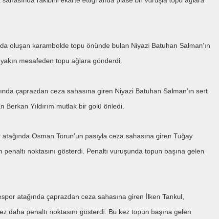
ahasında rakibini ekarte ettiği anda plase bir vuruşla topu ağlara
nda oluşan karambolde topu önünde bulan Niyazi Batuhan Salman’ın
a yakın mesafeden topu ağlara gönderdi.
ğında çaprazdan ceza sahasına giren Niyazi Batuhan Salman’ın sert
 Berkan Yıldırım mutlak bir golü önledi.
 atağında Osman Torun’un pasıyla ceza sahasına giren Tuğay
m penaltı noktasını gösterdi. Penaltı vuruşunda topun başına gelen
spor atağında çaprazdan ceza sahasına giren İlken Tankul,
ez daha penaltı noktasını gösterdi. Bu kez topun başına gelen