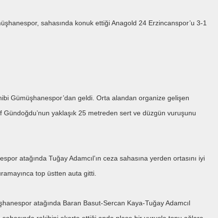
üşhanespor, sahasında konuk ettiği Anagold 24 Erzincanspor’u 3-1
sahibi Gümüşhanespor’dan geldi. Orta alandan organize gelişen
if Gündoğdu’nun yaklaşık 25 metreden sert ve düzgün vuruşunu
spor atağında Tuğay Adamcıl’ın ceza sahasına yerden ortasını iyi
amayınca top üstten auta gitti.
üşhanespor atağında Baran Basut-Sercan Kaya-Tuğay Adamcıl