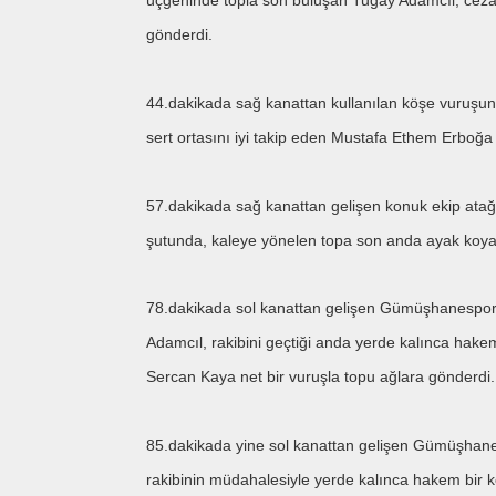
üçgeninde topla son buluşan Tuğay Adamcıl, ceza s
gönderdi.
44.dakikada sağ kanattan kullanılan köşe vuruşu
sert ortasını iyi takip eden Mustafa Ethem Erboğ
57.dakikada sağ kanattan gelişen konuk ekip ata
şutunda, kaleye yönelen topa son anda ayak koyan
78.dakikada sol kanattan gelişen Gümüşhanespor
Adamcıl, rakibini geçtiği anda yerde kalınca hake
Sercan Kaya net bir vuruşla topu ağlara gönderdi.
85.dakikada yine sol kanattan gelişen Gümüşhane
rakibinin müdahalesiyle yerde kalınca hakem bir k