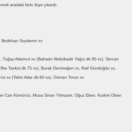
rek aradaki farkı ikiye çıkardı.
, Bedirhan Soydemir xx
Tuğay Adamcıl xx (Bahadır Abdulkadir Yağız dk.90 xx), Sercan
(İlke Tankul dk.75 xx), Burak Demireğen xx, Raif Gündoğdu xx,
cü xx (Tekin Adar dk.60 xx), Osman Torun xx
an Can Kömürcü, Musa Sinan Yılmazer, Oğuz Eken, Kudret Oben