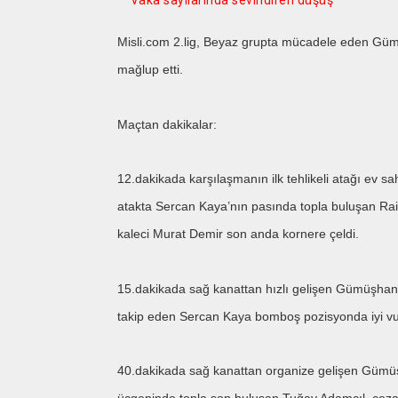
Vaka sayılarında sevindiren düşüş
Misli.com 2.lig, Beyaz grupta mücadele eden Güm
mağlup etti.
Maçtan dakikalar:
12.dakikada karşılaşmanın ilk tehlikeli atağı ev 
atakta Sercan Kaya’nın pasında topla buluşan Ra
kaleci Murat Demir son anda kornere çeldi.
15.dakikada sağ kanattan hızlı gelişen Gümüşhane
takip eden Sercan Kaya bomboş pozisyonda iyi vur
40.dakikada sağ kanattan organize gelişen Güm