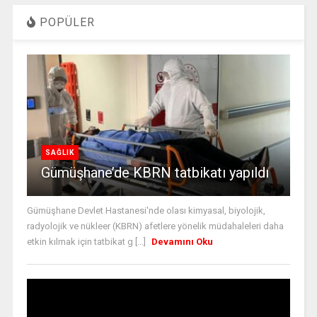
POPÜLER
SAĞLIK
Gümüşhane’de KBRN tatbikatı yapıldı
Gümüşhane Devlet Hastanesi'nde olası kimyasal, biyolojik,
radyolojik ve nükleer (KBRN) afetlere yönelik müdahaleleri daha
etkin kılmak için tatbikat g [...]
Devamını Oku