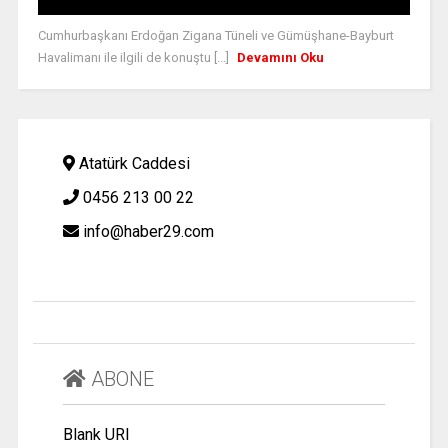
Cumhurbaşkanı Erdoğan Zigana Tüneli ve Gümüşhane-Bayburt
Havalimanı ile ilgili de konuştu [...]
Devamını Oku
Atatürk Caddesi
0456 213 00 22
info@haber29.com
ABONE
Blank URI