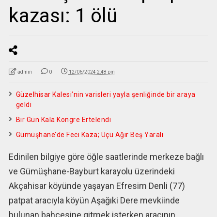
kazası: 1 ölü
admin
0
12/06/2024 2:48 pm
Güzelhisar Kalesi’nin varisleri yayla şenliğinde bir araya
geldi
Bir Gün Kala Kongre Ertelendi
Gümüşhane’de Feci Kaza; Üçü Ağır Beş Yaralı
Edinilen bilgiye göre öğle saatlerinde merkeze bağlı
ve Gümüşhane-Bayburt karayolu üzerindeki
Akçahisar köyünde yaşayan Efresim Denli (77)
patpat aracıyla köyün Aşağıki Dere mevkiinde
bulunan bahçesine gitmek isterken aracının