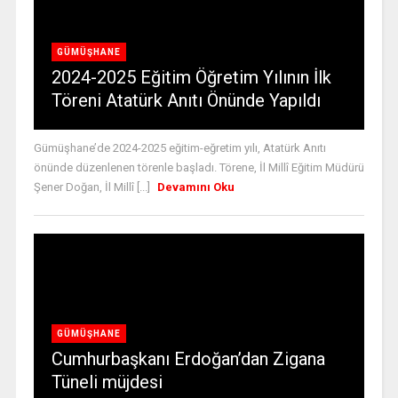
GÜMÜŞHANE
2024-2025 Eğitim Öğretim Yılının İlk
Töreni Atatürk Anıtı Önünde Yapıldı
Gümüşhane’de 2024-2025 eğitim-eğretim yılı, Atatürk Anıtı
önünde düzenlenen törenle başladı. Törene, İl Millî Eğitim Müdürü
Şener Doğan, İl Millî [...]
Devamını Oku
GÜMÜŞHANE
Cumhurbaşkanı Erdoğan’dan Zigana
Tüneli müjdesi