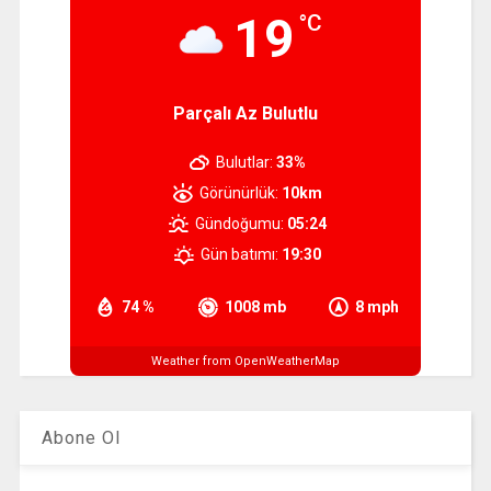
19
°C
Parçalı Az Bulutlu
Bulutlar:
33%
Görünürlük:
10km
Gündoğumu:
05:24
Gün batımı:
19:30
74 %
1008 mb
8 mph
Weather from OpenWeatherMap
Abone Ol