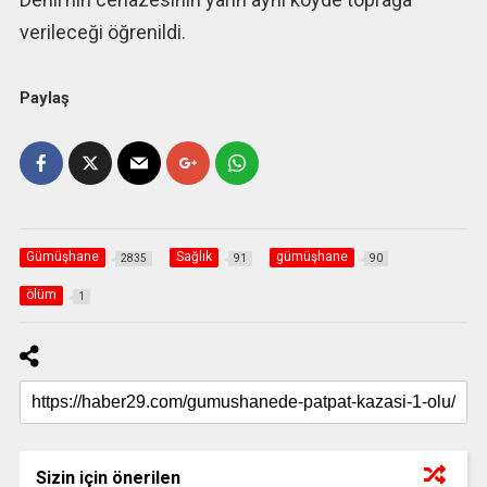
verileceği öğrenildi.
Paylaş
Gümüşhane
Sağlık
gümüşhane
2835
91
90
ölüm
1
Sizin için önerilen