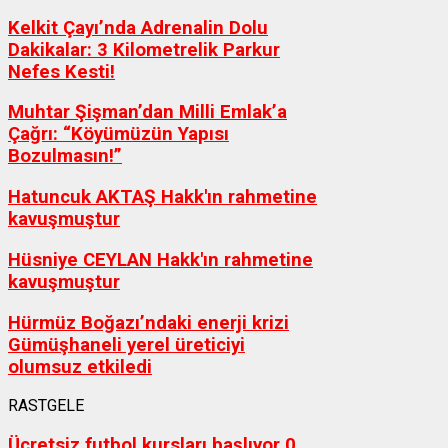
Kelkit Çayı’nda Adrenalin Dolu
Dakikalar: 3 Kilometrelik Parkur
Nefes Kesti!
Muhtar Şişman’dan Milli Emlak’a
Çağrı: “Köyümüzün Yapısı
Bozulmasın!”
Hatuncuk AKTAŞ Hakk'ın rahmetine
kavuşmuştur
Hüsniye CEYLAN Hakk'ın rahmetine
kavuşmuştur
Hürmüz Boğazı’ndaki enerji krizi
Gümüşhaneli yerel üreticiyi
olumsuz etkiledi
RASTGELE
Ücretsiz futbol kursları başlıyor
0