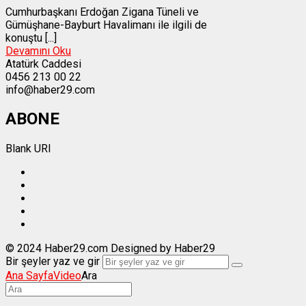
Cumhurbaşkanı Erdoğan Zigana Tüneli ve
Gümüşhane-Bayburt Havalimanı ile ilgili de
konuştu [...]
Devamını Oku
Atatürk Caddesi
0456 213 00 22
info@haber29.com
ABONE
Blank URI
© 2024 Haber29.com Designed by Haber29
Bir şeyler yaz ve gir
Ana Sayfa
Video
Ara