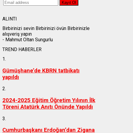
ALINTI
Birbirinizi sevin Birbirinizi övün Birbirinizle
alışveriş yapın
- Mahmut Oltan Sungurlu
TREND HABERLER
1.
Gümüşhane’de KBRN tatbikatı
yapıldı
2.
2024-2025 Eğitim Öğretim Yılının İlk
Töreni Atatürk Anıtı Önünde Yapıldı
3.
Cumhurbaşkanı Erdoğan’dan Zigana