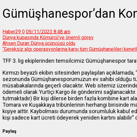
Gümüşhanespor’dan Kom
Haber29
0
09/11/2023 8:48 am
Dünya kupasında Kömürcü’ye önemli görev
Ahsen Duran Dünya üçüncüsü oldu
“Gereksiz algı operasyonlarına karşı tüm Gümüşhanelileri kene
TFF 3. lig ekiplerinden temsilcimiz Gümüşhanespor taraf
Kırmızı beyazlı ekibin sitesinden paylaşılan açıklamada,
sezonunda Gümüşhanesporumuzun ev sahibi olduğu tüm 3
müsabakalarında geçerli olacaktır. Web sitemiz üzerinden
ödemeli olarak Yurtiçi Kargo ile gönderimi sağlanacaktır.
tutmaktadır) Bir kişi dilerse birden fazla kombine kart alab
Tomara ve Kuşakkaya tribünlerinin herhangi birisinde maç
kişiye aittir. Kaybolması durumunda sorumluluk kabul e
kişi sadece kart ücreti ödeyerek yeniden kartını alabilir” d
Paylaş