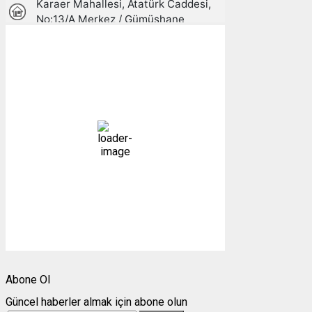
Gümüşhane, TR
05:01,
09/08/2026
12
°C
açık
96 %
1013 mb
4 mph
Bulutlar:
8%
Görünürlük:
10km
Gündoğumu:
05:26
Gün batımı:
19:27
Weather from OpenWeatherMap
Abone Ol
Güncel haberler almak için abone olun