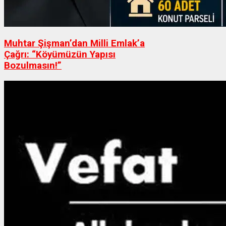
Muhtar Şişman’dan Milli Emlak’a
Çağrı: “Köyümüzün Yapısı
Bozulmasın!”