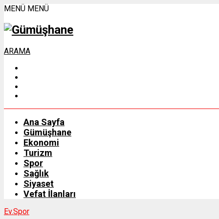
MENÜ
MENÜ
ARAMA
Ana Sayfa
Gümüşhane
Ekonomi
Turizm
Spor
Sağlık
Siyaset
Vefat İlanları
Ev.
Spor