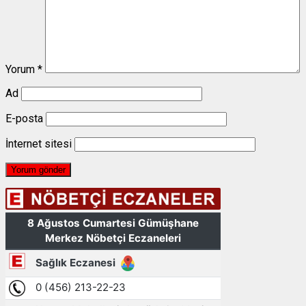
Yorum
*
Ad
E-posta
İnternet sitesi