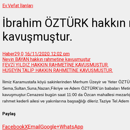
Ev.
Vefat İlanları
İbrahim ÖZTÜRK hakkın 
kavuşmuştur.
Haber29
0
16/11/2020 12:02 pm
Nevin BAYAN hakkın rahmetine kavuşmuştur
FEVZİ YILDIZ HAKKIN RAHMETİNE KAVUŞMUŞTUR.
HÜSEYİN TALİP HAKKIN RAHMETİNE KAVUŞMUŞTUR.
İlimiz Karamustafa köyü sakinlerinden Merhum Üzeyir ve Yeter ÖZ
Sema,Sultan,Suna,Nazan,Fikriye ve Adem ÖZTÜRK’ün babaları Meti
kavuşmuştur.Cenazesi bugün saat 11:00 da Özcan mahallesi mezarlı
rahmet kederli ailesi ve yakınlarına başsağlığı dileriz.Taziye Tel.
Paylaş
Facebook
X
Email
Google+
WhatsApp