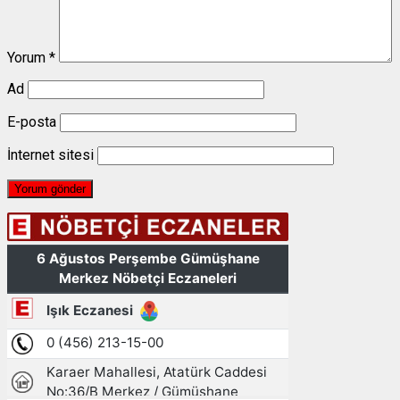
Yorum
*
Ad
E-posta
İnternet sitesi