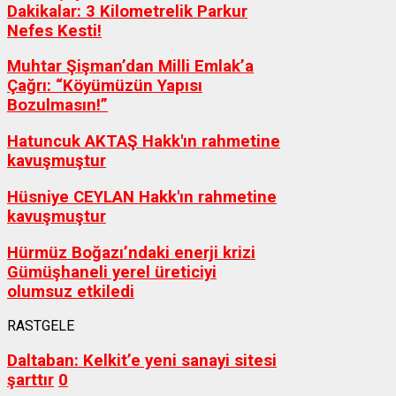
Dakikalar: 3 Kilometrelik Parkur
Nefes Kesti!
Muhtar Şişman’dan Milli Emlak’a
Çağrı: “Köyümüzün Yapısı
Bozulmasın!”
Hatuncuk AKTAŞ Hakk'ın rahmetine
kavuşmuştur
Hüsniye CEYLAN Hakk'ın rahmetine
kavuşmuştur
Hürmüz Boğazı’ndaki enerji krizi
Gümüşhaneli yerel üreticiyi
olumsuz etkiledi
RASTGELE
Daltaban: Kelkit’e yeni sanayi sitesi
şarttır
0