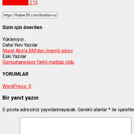
Vefat İlanları
215
Sizin için önerilen
Yükleniyor...
Daha Yeni Yazılar
Murat Akın’a BM’den önemli görev
Eski Yazılar
Gümüşhanespor farklı mağlup oldu
YORUMLAR
WordPress:
0
Bir yanıt yazın
E-posta adresiniz yayınlanmayacak.
Gerekli alanlar
*
ile işaretl