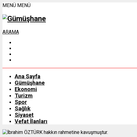
MENÜ
MENÜ
ARAMA
Ana Sayfa
Gümüşhane
Ekonomi
Turizm
Spor
Sağlık
Siyaset
Vefat İlanları