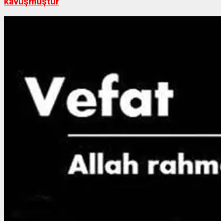
kavuşmuştur