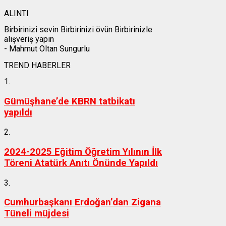
ALINTI
Birbirinizi sevin Birbirinizi övün Birbirinizle
alışveriş yapın
- Mahmut Oltan Sungurlu
TREND HABERLER
1.
Gümüşhane’de KBRN tatbikatı
yapıldı
2.
2024-2025 Eğitim Öğretim Yılının İlk
Töreni Atatürk Anıtı Önünde Yapıldı
3.
Cumhurbaşkanı Erdoğan’dan Zigana
Tüneli müjdesi