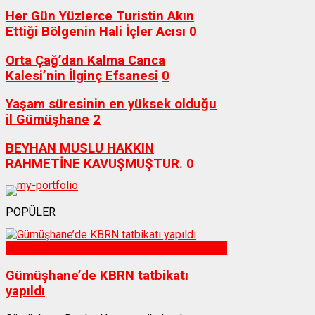
Her Gün Yüzlerce Turistin Akın
Ettiği Bölgenin Hali İçler Acısı
0
Orta Çağ’dan Kalma Canca
Kalesi’nin İlginç Efsanesi
0
Yaşam süresinin en yüksek olduğu
il Gümüşhane
2
BEYHAN MUSLU HAKKIN
RAHMETİNE KAVUŞMUŞTUR.
0
POPÜLER
Sağlık
Gümüşhane’de KBRN tatbikatı
yapıldı