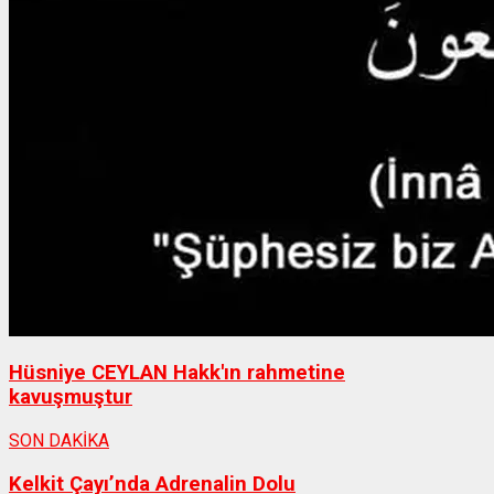
Hüsniye CEYLAN Hakk'ın rahmetine
kavuşmuştur
SON DAKİKA
Kelkit Çayı’nda Adrenalin Dolu