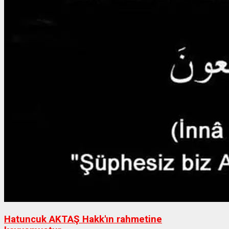
Hatuncuk AKTAŞ Hakk'ın rahmetine