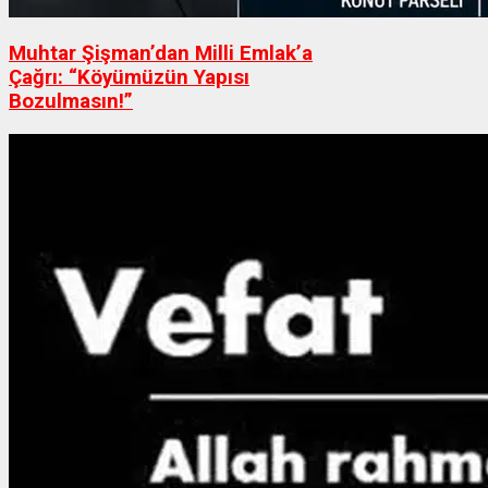
Muhtar Şişman’dan Milli Emlak’a
Çağrı: “Köyümüzün Yapısı
Bozulmasın!”