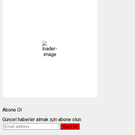
Gümüşhane, TR
08:20,
07/08/2026
17
°C
açık
66 %
1011 mb
3 mph
Bulutlar:
1%
Görünürlük:
10km
Gündoğumu:
05:24
Gün batımı:
19:30
Weather from OpenWeatherMap
Abone Ol
Güncel haberler almak için abone olun