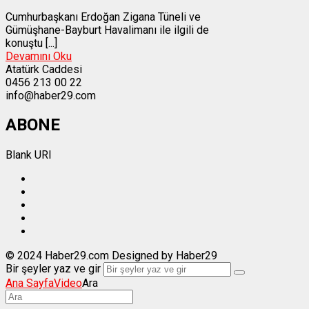
Cumhurbaşkanı Erdoğan Zigana Tüneli ve
Gümüşhane-Bayburt Havalimanı ile ilgili de
konuştu [...]
Devamını Oku
Atatürk Caddesi
0456 213 00 22
info@haber29.com
ABONE
Blank URI
© 2024 Haber29.com Designed by Haber29
Bir şeyler yaz ve gir
Ana Sayfa
Video
Ara