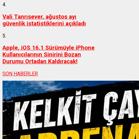
4.
Vali Tanrısever, ağustos ayı
güvenlik istatistiklerini açıkladı
5.
Apple, iOS 16.1 Sürümüyle iPhone
Kullanıcılarının Sinirini Bozan
Durumu Ortadan Kaldıracak!
SON HABERLER