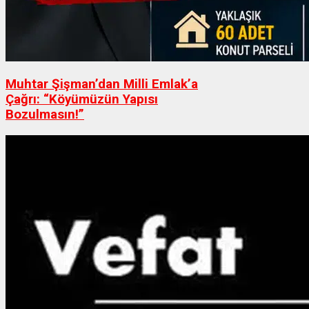
Muhtar Şişman’dan Milli Emlak’a
Çağrı: “Köyümüzün Yapısı
Bozulmasın!”