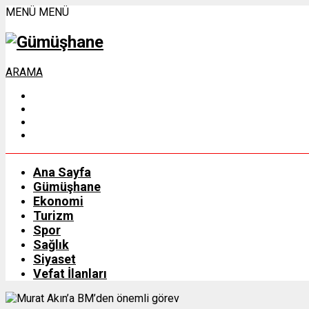
MENÜ
MENÜ
ARAMA
Ana Sayfa
Gümüşhane
Ekonomi
Turizm
Spor
Sağlık
Siyaset
Vefat İlanları