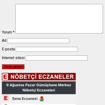
Yorum
*
Ad
E-posta
İnternet sitesi