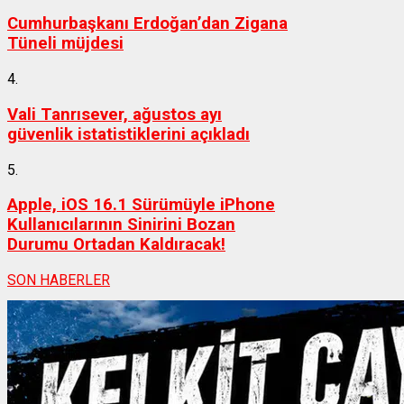
Cumhurbaşkanı Erdoğan’dan Zigana
Tüneli müjdesi
4.
Vali Tanrısever, ağustos ayı
güvenlik istatistiklerini açıkladı
5.
Apple, iOS 16.1 Sürümüyle iPhone
Kullanıcılarının Sinirini Bozan
Durumu Ortadan Kaldıracak!
SON HABERLER