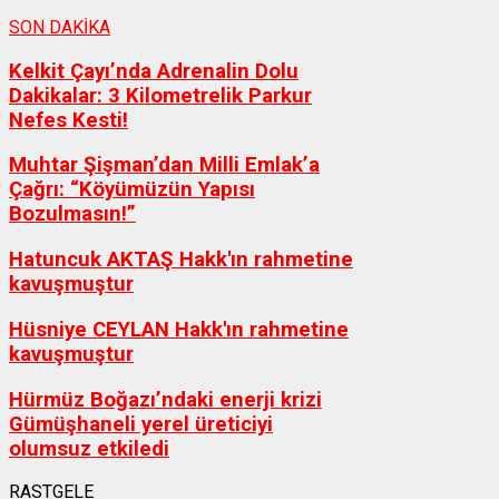
SON DAKİKA
Kelkit Çayı’nda Adrenalin Dolu
Dakikalar: 3 Kilometrelik Parkur
Nefes Kesti!
Muhtar Şişman’dan Milli Emlak’a
Çağrı: “Köyümüzün Yapısı
Bozulmasın!”
Hatuncuk AKTAŞ Hakk'ın rahmetine
kavuşmuştur
Hüsniye CEYLAN Hakk'ın rahmetine
kavuşmuştur
Hürmüz Boğazı’ndaki enerji krizi
Gümüşhaneli yerel üreticiyi
olumsuz etkiledi
RASTGELE