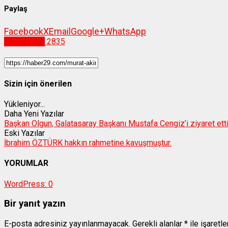
Paylaş
Facebook
X
Email
Google+
WhatsApp
Gümüşhane
2835
Sizin için önerilen
Yükleniyor...
Daha Yeni Yazılar
Başkan Olgun, Galatasaray Başkanı Mustafa Cengiz’i ziyaret ett
Eski Yazılar
İbrahim ÖZTÜRK hakkın rahmetine kavuşmuştur.
YORUMLAR
WordPress:
0
Bir yanıt yazın
E-posta adresiniz yayınlanmayacak.
Gerekli alanlar
*
ile işaretl