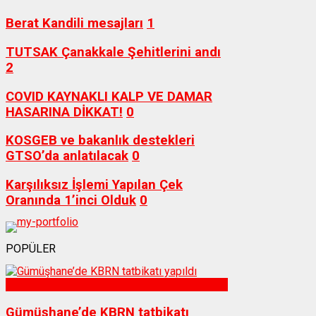
Berat Kandili mesajları
1
TUTSAK Çanakkale Şehitlerini andı
2
COVID KAYNAKLI KALP VE DAMAR
HASARINA DİKKAT!
0
KOSGEB ve bakanlık destekleri
GTSO’da anlatılacak
0
Karşılıksız İşlemi Yapılan Çek
Oranında 1’inci Olduk
0
POPÜLER
Sağlık
Gümüşhane’de KBRN tatbikatı