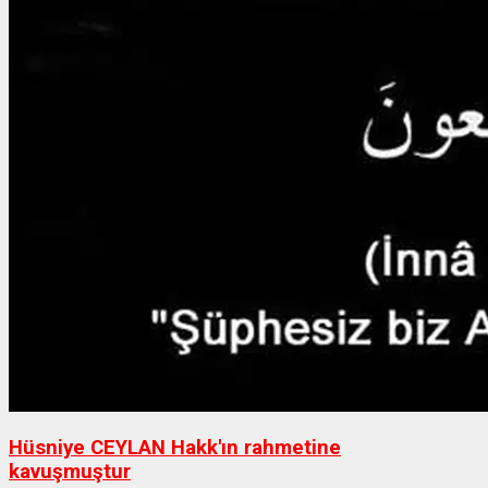
Hüsniye CEYLAN Hakk'ın rahmetine
kavuşmuştur