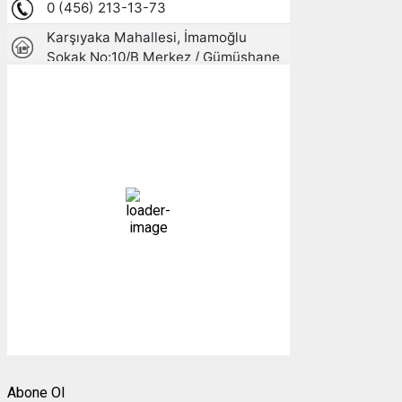
Gümüşhane, TR
12:38,
09/08/2026
25
°C
açık
33 %
1009 mb
10 mph
Bulutlar:
0%
Görünürlük:
10km
Gündoğumu:
05:26
Gün batımı:
19:27
Weather from OpenWeatherMap
Abone Ol