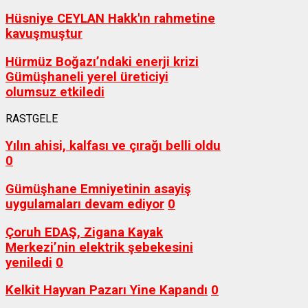
Hüsniye CEYLAN Hakk'ın rahmetine
kavuşmuştur
Hürmüz Boğazı’ndaki enerji krizi
Gümüşhaneli yerel üreticiyi
olumsuz etkiledi
RASTGELE
Yılın ahisi, kalfası ve çırağı belli oldu
0
Gümüşhane Emniyetinin asayiş
uygulamaları devam ediyor
0
Çoruh EDAŞ, Zigana Kayak
Merkezi’nin elektrik şebekesini
yeniledi
0
Kelkit Hayvan Pazarı Yine Kapandı
0