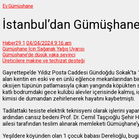
Ev.
Gümüşhane
İstanbul’dan Gümüşhane’
Haber29
1
04/04/2024 9:16 am
Gümüşhane İçin Sağanak Yağış Uyarısı
Gümüşhane’de düşük vaka sevinci
Üreticilere makine ve teçhizat desteği
Gayrettepe’de Yıldız Posta Caddesi Gündoğdu Sokak’ta 16 
alan kentin en eski ve en ünlü eğlence mekanlarından bir
oksijen tüpünün patlamasıyla çıkan yangında köpükten s
katlı bodrumdaki gece kulübü alevler içerisinde kalmış, i
kimisi de dumandan zehirlenerek hayatını kaybetmişti.
Tadilattaki tesiste elektrik teknisyeni olarak işlerini ya
ardından cansız bedeni Prof. Dr. Cemil Taşçıoğlu Şehir 
ailesi tarafından teslim alınarak memleketi Gümüşhane’ye
Yeşildere köyünden olan 1 çocuk babası Derelioğlu, bu