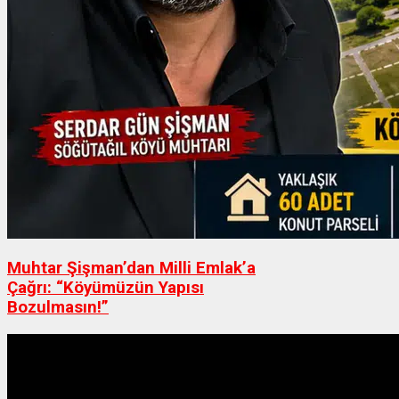
Muhtar Şişman’dan Milli Emlak’a
Çağrı: “Köyümüzün Yapısı
Bozulmasın!”