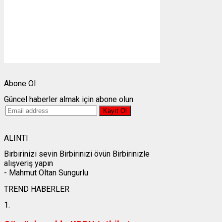
9 mph
Bulutlar:
72%
Görünürlük:
10km
Gündoğumu:
05:26
Gün batımı:
19:27
Weather from OpenWeatherMap
Abone Ol
Güncel haberler almak için abone olun
ALINTI
Birbirinizi sevin Birbirinizi övün Birbirinizle
alışveriş yapın
- Mahmut Oltan Sungurlu
TREND HABERLER
1.