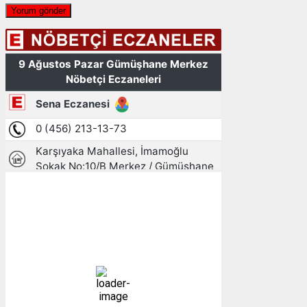
Gümüşhane, TR
17:16,
09/08/2026
23
°C
parçalı bulutlu
47 %
1009 mb