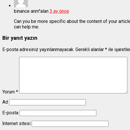
binance anm"alan
3 ay önce
Can you be more specific about the content of your article
can help me.
Bir yanıt yazın
E-posta adresiniz yayınlanmayacak.
Gerekli alanlar
*
ile işaretl
Yorum
*
Ad
E-posta
İnternet sitesi