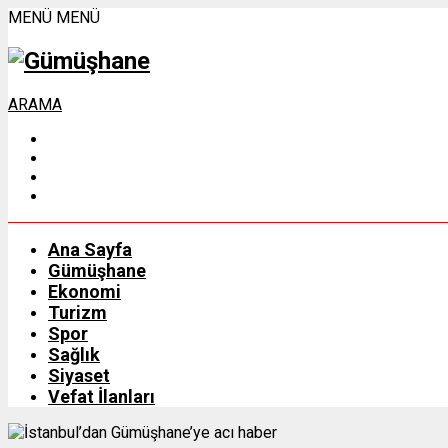
MENÜ
MENÜ
ARAMA
Ana Sayfa
Gümüşhane
Ekonomi
Turizm
Spor
Sağlık
Siyaset
Vefat İlanları