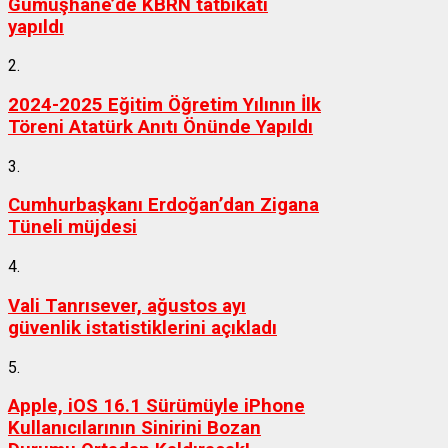
Gümüşhane’de KBRN tatbikatı
yapıldı
2.
2024-2025 Eğitim Öğretim Yılının İlk
Töreni Atatürk Anıtı Önünde Yapıldı
3.
Cumhurbaşkanı Erdoğan’dan Zigana
Tüneli müjdesi
4.
Vali Tanrısever, ağustos ayı
güvenlik istatistiklerini açıkladı
5.
Apple, iOS 16.1 Sürümüyle iPhone
Kullanıcılarının Sinirini Bozan