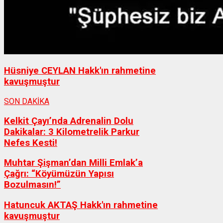
Hüsniye CEYLAN Hakk'ın rahmetine
kavuşmuştur
SON DAKİKA
Kelkit Çayı’nda Adrenalin Dolu
Dakikalar: 3 Kilometrelik Parkur
Nefes Kesti!
Muhtar Şişman’dan Milli Emlak’a
Çağrı: “Köyümüzün Yapısı
Bozulmasın!”
Hatuncuk AKTAŞ Hakk'ın rahmetine
kavuşmuştur