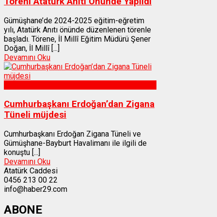
Töreni Atatürk Anıtı Önünde Yapıldı
Gümüşhane’de 2024-2025 eğitim-eğretim
yılı, Atatürk Anıtı önünde düzenlenen törenle
başladı. Törene, İl Millî Eğitim Müdürü Şener
Doğan, İl Millî [...]
Devamını Oku
Gümüşhane
Cumhurbaşkanı Erdoğan’dan Zigana
Tüneli müjdesi
Cumhurbaşkanı Erdoğan Zigana Tüneli ve
Gümüşhane-Bayburt Havalimanı ile ilgili de
konuştu [...]
Devamını Oku
Atatürk Caddesi
0456 213 00 22
info@haber29.com
ABONE