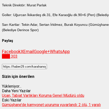
Teknik Direktör: Murat Parlak
Goller: Uğurcan İkikardeş dk.31, Efe Karaoğlu dk.90+6 (Pen) (Beledi
Sarı Kartlar: Tekin Adar, Sertan İrkilmez, Burak Koyuncu (Gümüşha
(Belediye Derince Spor)
Paylaş
Facebook
X
Email
Google+
WhatsApp
Spor
303
Sizin için önerilen
Yükleniyor...
Daha Yeni Yazılar
Uçan, Tabiat Varlıkları Koruma Genel Müdürü oldu
Eski Yazılar
Gümüşhane’de kamyonet uçuruma yuvarlandı: 2 ölü, 1 yaralı