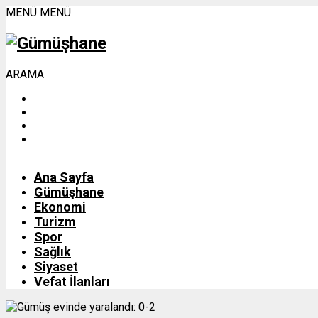
MENÜ
MENÜ
ARAMA
Ana Sayfa
Gümüşhane
Ekonomi
Turizm
Spor
Sağlık
Siyaset
Vefat İlanları