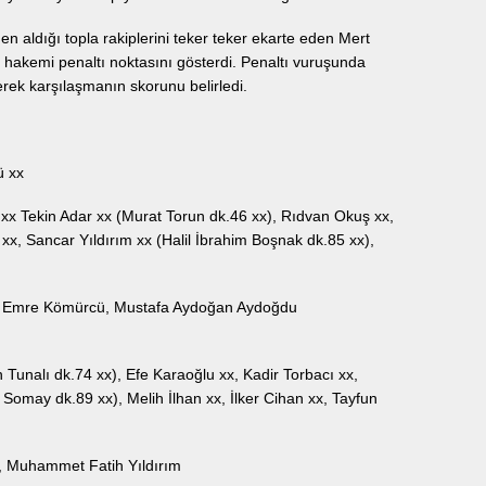
n aldığı topla rakiplerini teker teker ekarte eden Mert
 hakemi penaltı noktasını gösterdi. Penaltı vuruşunda
rek karşılaşmanın skorunu belirledi.
ü xx
xx Tekin Adar xx (Murat Torun dk.46 xx), Rıdvan Okuş xx,
x, Sancar Yıldırım xx (Halil İbrahim Boşnak dk.85 xx),
p, Emre Kömürcü, Mustafa Aydoğan Aydoğdu
unalı dk.74 xx), Efe Karaoğlu xx, Kadir Torbacı xx,
omay dk.89 xx), Melih İlhan xx, İlker Cihan xx, Tayfun
, Muhammet Fatih Yıldırım