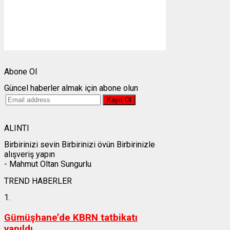
Görünürlük:
10km
Gündoğumu:
05:24
Gün batımı:
19:30
Weather from OpenWeatherMap
Abone Ol
Güncel haberler almak için abone olun
ALINTI
Birbirinizi sevin Birbirinizi övün Birbirinizle
alışveriş yapın
- Mahmut Oltan Sungurlu
TREND HABERLER
1.
Gümüşhane’de KBRN tatbikatı
yapıldı