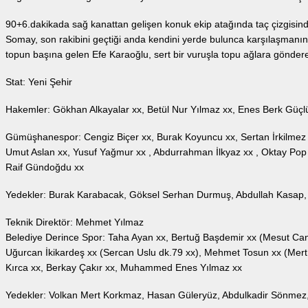
90+6.dakikada sağ kanattan gelişen konuk ekip atağında taç çizgisinde
Somay, son rakibini geçtiği anda kendini yerde bulunca karşılaşmanın
topun başına gelen Efe Karaoğlu, sert bir vuruşla topu ağlara göndere
Stat: Yeni Şehir
Hakemler: Gökhan Alkayalar xx, Betül Nur Yılmaz xx, Enes Berk Güçl
Gümüşhanespor: Cengiz Biçer xx, Burak Koyuncu xx, Sertan İrkilmez 
Umut Aslan xx, Yusuf Yağmur xx , Abdurrahman İlkyaz xx , Oktay Pop x
Raif Gündoğdu xx
Yedekler: Burak Karabacak, Göksel Serhan Durmuş, Abdullah Kasa
Teknik Direktör: Mehmet Yılmaz
Belediye Derince Spor: Taha Ayan xx, Bertuğ Başdemir xx (Mesut Can T
Uğurcan İkikardeş xx (Sercan Uslu dk.79 xx), Mehmet Tosun xx (Mert S
Kırca xx, Berkay Çakır xx, Muhammed Enes Yılmaz xx
Yedekler: Volkan Mert Korkmaz, Hasan Güleryüz, Abdulkadir Sönmez