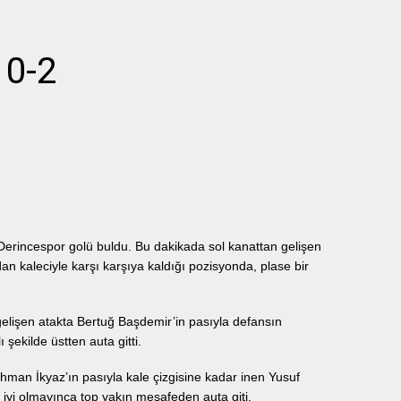
 0-2
 Derincespor golü buldu. Bu dakikada sol kanattan gelişen
n kaleciyle karşı karşıya kaldığı pozisyonda, plase bir
gelişen atakta Bertuğ Başdemir’in pasıyla defansın
şekilde üstten auta gitti.
an İkyaz’ın pasıyla kale çizgisine kadar inen Yusuf
iyi olmayınca top yakın mesafeden auta giti.