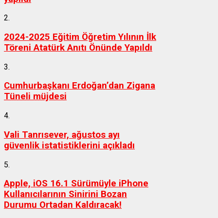
2.
2024-2025 Eğitim Öğretim Yılının İlk
Töreni Atatürk Anıtı Önünde Yapıldı
3.
Cumhurbaşkanı Erdoğan’dan Zigana
Tüneli müjdesi
4.
Vali Tanrısever, ağustos ayı
güvenlik istatistiklerini açıkladı
5.
Apple, iOS 16.1 Sürümüyle iPhone
Kullanıcılarının Sinirini Bozan
Durumu Ortadan Kaldıracak!