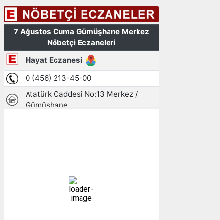
Gümüşhane, TR
22:08,
07/08/2026
16
°C
açık
96 %
1010 mb
6 mph
Bulutlar:
4%