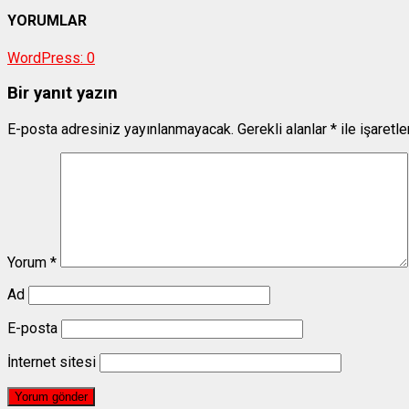
YORUMLAR
WordPress:
0
Bir yanıt yazın
E-posta adresiniz yayınlanmayacak.
Gerekli alanlar
*
ile işaretl
Yorum
*
Ad
E-posta
İnternet sitesi