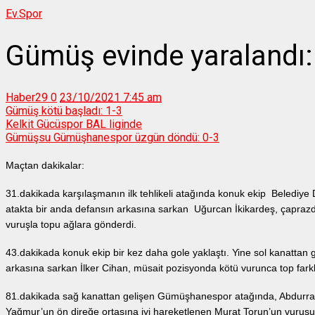
Ev.
Spor
Gümüş evinde yaralandı:
Haber29
0
23/10/2021 7:45 am
Gümüş kötü başladı: 1-3
Kelkit Gücüspor BAL liginde
Gümüşsu Gümüşhanespor üzgün döndü: 0-3
Maçtan dakikalar:
31.dakikada karşılaşmanın ilk tehlikeli atağında konuk ekip Belediye
atakta bir anda defansın arkasına sarkan Uğurcan İkikardeş, çaprazda
vuruşla topu ağlara gönderdi.
43.dakikada konuk ekip bir kez daha gole yaklaştı. Yine sol kanattan 
arkasına sarkan İlker Cihan, müsait pozisyonda kötü vurunca top farklı 
81.dakikada sağ kanattan gelişen Gümüşhanespor atağında, Abdurrahm
Yağmur’un ön direğe ortasına iyi hareketlenen Murat Torun’un vuruşu 