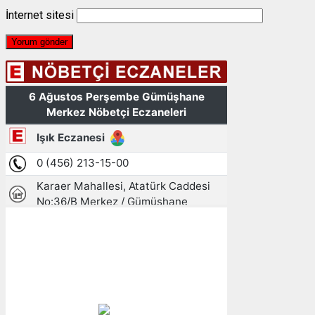
İnternet sitesi
Gümüşhane, TR
19:24,
06/08/2026
20
°C
az bulutlu