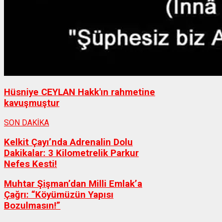
Hüsniye CEYLAN Hakk'ın rahmetine
kavuşmuştur
SON DAKİKA
Kelkit Çayı’nda Adrenalin Dolu
Dakikalar: 3 Kilometrelik Parkur
Nefes Kesti!
Muhtar Şişman’dan Milli Emlak’a
Çağrı: “Köyümüzün Yapısı
Bozulmasın!”