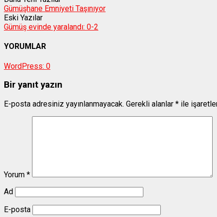
Gümüşhane Emniyeti Taşınıyor
Eski Yazılar
Gümüş evinde yaralandı: 0-2
YORUMLAR
WordPress:
0
Bir yanıt yazın
E-posta adresiniz yayınlanmayacak.
Gerekli alanlar
*
ile işaretl
Yorum
*
Ad
E-posta