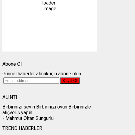
65 %
1010 mb
7 mph
Bulutlar:
17%
Görünürlük:
10km
Gündoğumu:
05:23
Gün batımı:
19:31
Weather from OpenWeatherMap
Abone Ol
Güncel haberler almak için abone olun
ALINTI
Birbirinizi sevin Birbirinizi övün Birbirinizle
alışveriş yapın
- Mahmut Oltan Sungurlu
TREND HABERLER