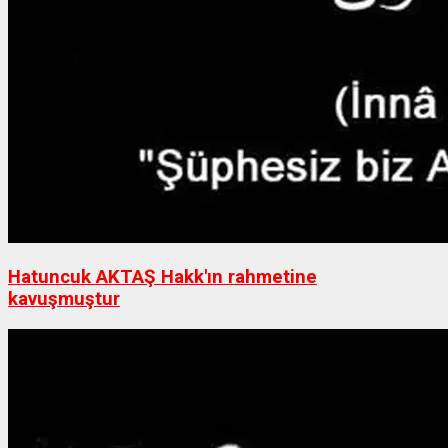
Hatuncuk AKTAŞ Hakk'ın rahmetine
kavuşmuştur