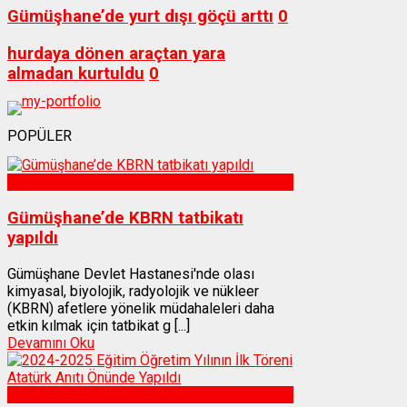
Gümüşhane’de yurt dışı göçü arttı
0
hurdaya dönen araçtan yara
almadan kurtuldu
0
POPÜLER
Sağlık
Gümüşhane’de KBRN tatbikatı
yapıldı
Gümüşhane Devlet Hastanesi'nde olası
kimyasal, biyolojik, radyolojik ve nükleer
(KBRN) afetlere yönelik müdahaleleri daha
etkin kılmak için tatbikat g [...]
Devamını Oku
Gümüşhane