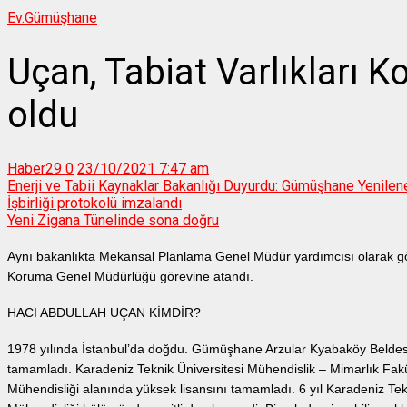
Ev.
Gümüşhane
Uçan, Tabiat Varlıkları
oldu
Haber29
0
23/10/2021 7:47 am
Enerji ve Tabii Kaynaklar Bakanlığı Duyurdu: Gümüşhane Yenileneb
İşbirliği protokolü imzalandı
Yeni Zigana Tünelinde sona doğru
Aynı bakanlıkta Mekansal Planlama Genel Müdür yardımcısı olarak gör
Koruma Genel Müdürlüğü görevine atandı.
HACI ABDULLAH UÇAN KİMDİR?
1978 yılında İstanbul’da doğdu. Gümüşhane Arzular Kyabaköy Beldesi nüf
tamamladı. Karadeniz Teknik Üniversitesi Mühendislik – Mimarlık Fakül
Mühendisliği alanında yüksek lisansını tamamladı. 6 yıl Karadeniz Tekn