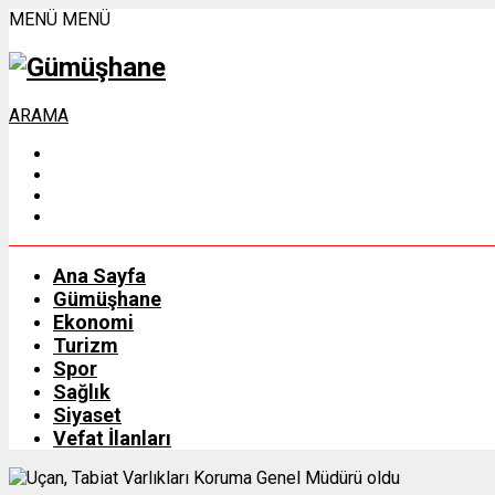
MENÜ
MENÜ
ARAMA
Ana Sayfa
Gümüşhane
Ekonomi
Turizm
Spor
Sağlık
Siyaset
Vefat İlanları