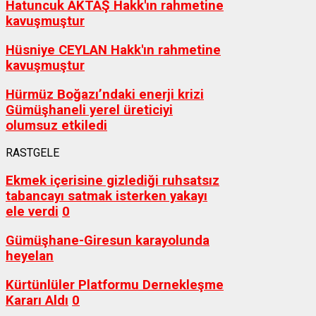
Hatuncuk AKTAŞ Hakk'ın rahmetine
kavuşmuştur
Hüsniye CEYLAN Hakk'ın rahmetine
kavuşmuştur
Hürmüz Boğazı’ndaki enerji krizi
Gümüşhaneli yerel üreticiyi
olumsuz etkiledi
RASTGELE
Ekmek içerisine gizlediği ruhsatsız
tabancayı satmak isterken yakayı
ele verdi
0
Gümüşhane-Giresun karayolunda
heyelan
Kürtünlüler Platformu Dernekleşme
Kararı Aldı
0