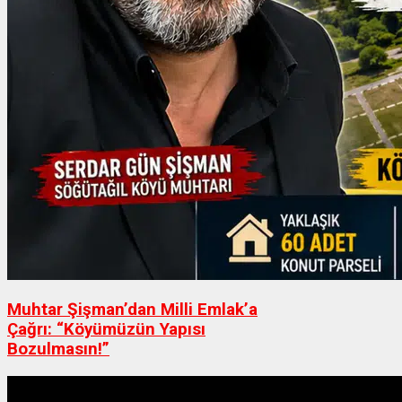
Muhtar Şişman’dan Milli Emlak’a
Çağrı: “Köyümüzün Yapısı
Bozulmasın!”