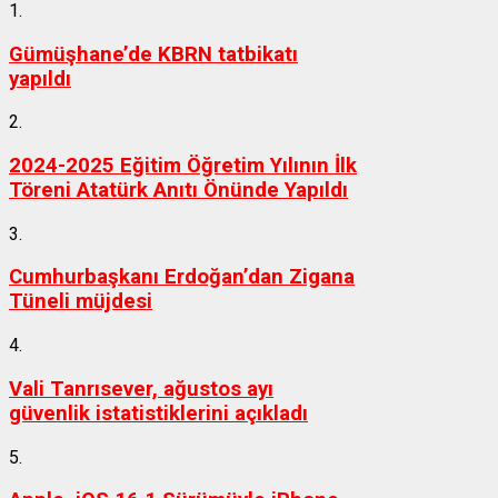
1.
Gümüşhane’de KBRN tatbikatı
yapıldı
2.
2024-2025 Eğitim Öğretim Yılının İlk
Töreni Atatürk Anıtı Önünde Yapıldı
3.
Cumhurbaşkanı Erdoğan’dan Zigana
Tüneli müjdesi
4.
Vali Tanrısever, ağustos ayı
güvenlik istatistiklerini açıkladı
5.