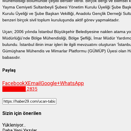
Mühendisliği bölümünde çeşitli dersler verdi. Birçok dergi ve bilimsel
Yayma Cemiyeti Sultanbeyli Şubesi Yönetim Kurulu Üyeliği Şube Başka
Kurulu Üyeliği ve Şube Başkan Vekilliği, Anadolu Gençlik Derneği Sulta
benzeri birçok sivil toplum kuruluşunda aktif görev yapmaktadır.
Uçan; 2006 yılında İstanbul Büyükşehir Belediyesine naklen atama yolu
Müdürlüğü’nde Bölge Mühendisliği, Bölge Şefliği, İmar Müdür Yardımc
bulundu. İstanbul ilinin imar işleri ile ilgili mevzuatını oluşturan ‘İsta
Gümüşhane Mühendis ve Mimarlar Platformu (GÜMÜP) Üyesi olan Hacı 
babasıdır.
Paylaş
Facebook
X
Email
Google+
WhatsApp
Gümüşhane
2835
Sizin için önerilen
Yükleniyor...
Daha Yeni Yazılar