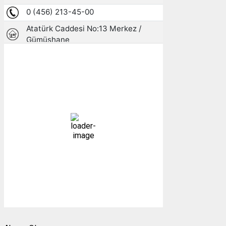
Gümüşhane, TR
14:02,
07/08/2026
28
°C
açık
20 %
1005 mb
1 mph
Bulutlar:
2%
Görünürlük:
10km
Gündoğumu:
05:24
Gün batımı:
19:30
Weather from OpenWeatherMap