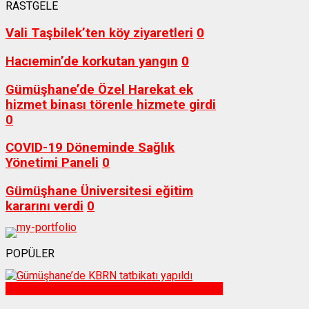
RASTGELE
Vali Taşbilek’ten köy ziyaretleri
0
Hacıemin’de korkutan yangın
0
Gümüşhane’de Özel Harekat ek
hizmet binası törenle hizmete girdi
0
COVID-19 Döneminde Sağlık
Yönetimi Paneli
0
Gümüşhane Üniversitesi eğitim
kararını verdi
0
POPÜLER
Sağlık