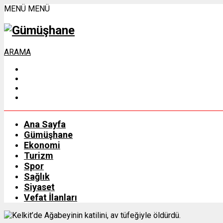
MENÜ
MENÜ
ARAMA
Ana Sayfa
Gümüşhane
Ekonomi
Turizm
Spor
Sağlık
Siyaset
Vefat İlanları