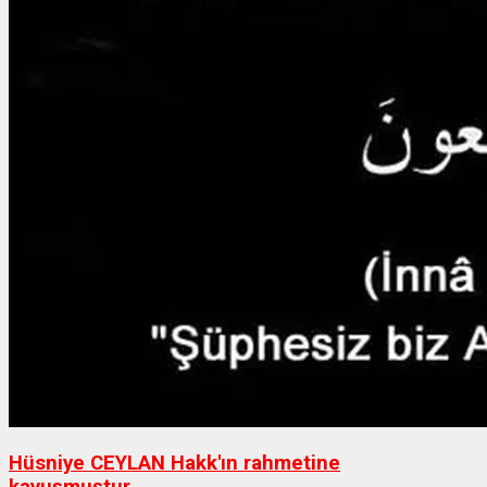
Hüsniye CEYLAN Hakk'ın rahmetine