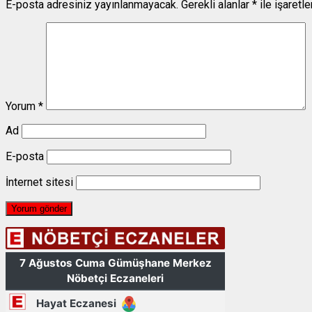
E-posta adresiniz yayınlanmayacak.
Gerekli alanlar
*
ile işaretl
Yorum
*
Ad
E-posta
İnternet sitesi