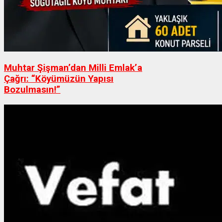
Muhtar Şişman’dan Milli Emlak’a
Çağrı: “Köyümüzün Yapısı
Bozulmasın!”