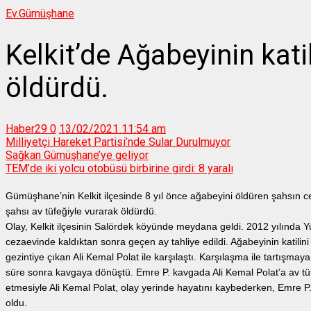
Ev.
Gümüşhane
Kelkit’de Ağabeyinin katil
öldürdü.
Haber29
0
13/02/2021 11:54 am
Milliyetçi Hareket Partisi’nde Sular Durulmuyor
Sağkan Gümüşhane’ye geliyor
TEM’de iki yolcu otobüsü birbirine girdi: 8 yaralı
Gümüşhane’nin Kelkit ilçesinde 8 yıl önce ağabeyini öldüren şahsın c
şahsı av tüfeğiyle vurarak öldürdü.
Olay, Kelkit ilçesinin Salördek köyünde meydana geldi. 2012 yılında Yusu
cezaevinde kaldıktan sonra geçen ay tahliye edildi. Ağabeyinin katili
gezintiye çıkan Ali Kemal Polat ile karşılaştı. Karşılaşma ile tartışmay
süre sonra kavgaya dönüştü. Emre P. kavgada Ali Kemal Polat’a av tüfe
etmesiyle Ali Kemal Polat, olay yerinde hayatını kaybederken, Emre P.
oldu.