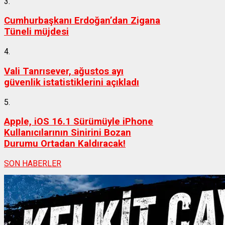
3.
Cumhurbaşkanı Erdoğan’dan Zigana
Tüneli müjdesi
4.
Vali Tanrısever, ağustos ayı
güvenlik istatistiklerini açıkladı
5.
Apple, iOS 16.1 Sürümüyle iPhone
Kullanıcılarının Sinirini Bozan
Durumu Ortadan Kaldıracak!
SON HABERLER