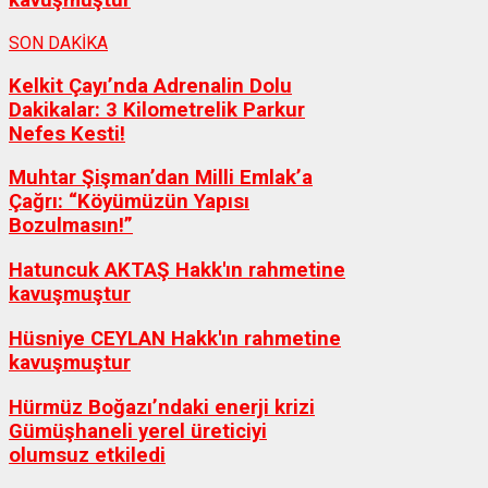
kavuşmuştur
SON DAKİKA
Kelkit Çayı’nda Adrenalin Dolu
Dakikalar: 3 Kilometrelik Parkur
Nefes Kesti!
Muhtar Şişman’dan Milli Emlak’a
Çağrı: “Köyümüzün Yapısı
Bozulmasın!”
Hatuncuk AKTAŞ Hakk'ın rahmetine
kavuşmuştur
Hüsniye CEYLAN Hakk'ın rahmetine
kavuşmuştur
Hürmüz Boğazı’ndaki enerji krizi
Gümüşhaneli yerel üreticiyi
olumsuz etkiledi