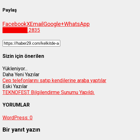
Paylaş
Facebook
X
Email
Google+
WhatsApp
Gümüşhane
2835
Sizin için önerilen
Yükleniyor...
Daha Yeni Yazılar
Cep telefonlarını satıp kendilerine araba yaptılar
Eski Yazılar
TEKNOFEST Bilgilendirme Sunumu Yapıldı.
YORUMLAR
WordPress:
0
Bir yanıt yazın