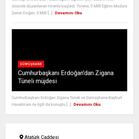
önünde düzenlenen törenle başladı. Törene, İl Millî Eğitim Müdürü
Şener Doğan, İl Millî [...]
Devamını Oku
GÜMÜŞHANE
Cumhurbaşkanı Erdoğan’dan Zigana
Tüneli müjdesi
Cumhurbaşkanı Erdoğan Zigana Tüneli ve Gümüşhane-Bayburt
Havalimanı ile ilgili de konuştu [...]
Devamını Oku
Atatürk Caddesi