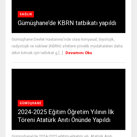
SAĞLIK
Gümüşhane’de KBRN tatbikatı yapıldı
Gümüşhane Devlet Hastanesi'nde olası kimyasal, biyolojik,
radyolojik ve nükleer (KBRN) afetlere yönelik müdahaleleri daha
etkin kılmak için tatbikat g [...]
Devamını Oku
GÜMÜŞHANE
2024-2025 Eğitim Öğretim Yılının İlk
Töreni Atatürk Anıtı Önünde Yapıldı
Gümüşhane’de 2024-2025 eğitim-eğretim yılı, Atatürk Anıtı