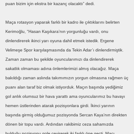
puan bizim için ekstra bir kazanç olacaktı” dedi.
Maça rotasyon yaparak farklı bir kadro ile çıktıklarını belirten
Kerimoğlu, “Hasan Kaşıkara’nın yorgunluğu vardı, onu
dinlendirerek ikinci yarı oyuna dahil etmek istedik. Ergene
Velimeşe Spor karşılaşmasında da Tekin Adar’ı dinlendirmiştik.
Zaman zaman bu şekilde oyuncularımızı da dinlendirerek
sakatlık olmaması adına önlemlerimizi almış olacağız. Maça
bakıldığı zaman aslında takımımızın yorgun olmasına rağmen üç
puanı alan taraf biz olmak istiyorduk. Maçın başında yediğimiz
gol anlık olumsuz bir hava yarattı ama oyuncularımız bu havayı
hemen üstlerinden atarak pozisyonlara girdi. İkinci yarının
başında girmiş olduğumuz pozisyonda Sercan Kaya’nın direkten
dönen bir topu vardı. Ardından rakibimiz ceza sahamızda
bulduğu pozisyonu gole çevirerek iki farklı öne geçti. Maçı