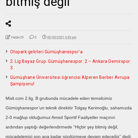
bitmiş değil
Haber29
0
05/03/2021 6:35 pm
Otopark gelirleri Gümüşhanespor’a
2. Lig Beyaz Grup: Gümüşhanespor: 2 – Ankara Demirspor:
3
Gümüşhane Üniversitesi öğrencisi Alperen Berber Avrupa
Şampiyonu!
Misli.com 2.lig, B grubunda mücadele eden temsilcimiz
Gümüşhanespor’un teknik direktör Tolgay Kerimoğlu, sahamızda
2-0 mağlup olduğumuz Amed Sportif Faaliyetler maçının
ardından yaptığı değerlendirmede “Hiçbir şey bitmiş değil,
mücadelemizi son ana kadar sürdürmeye devam edeceğiz” dedi.