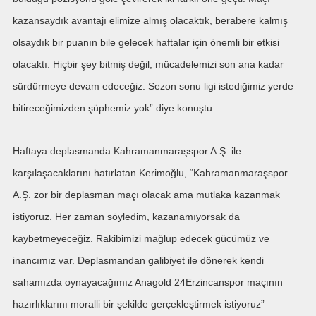
kazansaydık avantajı elimize almış olacaktık, berabere kalmış
olsaydık bir puanın bile gelecek haftalar için önemli bir etkisi
olacaktı. Hiçbir şey bitmiş değil, mücadelemizi son ana kadar
sürdürmeye devam edeceğiz. Sezon sonu ligi istediğimiz yerde
bitireceğimizden şüphemiz yok” diye konuştu.
Haftaya deplasmanda Kahramanmaraşspor A.Ş. ile
karşılaşacaklarını hatırlatan Kerimoğlu, “Kahramanmaraşspor
A.Ş. zor bir deplasman maçı olacak ama mutlaka kazanmak
istiyoruz. Her zaman söyledim, kazanamıyorsak da
kaybetmeyeceğiz. Rakibimizi mağlup edecek gücümüz ve
inancımız var. Deplasmandan galibiyet ile dönerek kendi
sahamızda oynayacağımız Anagold 24Erzincanspor maçının
hazırlıklarını moralli bir şekilde gerçekleştirmek istiyoruz”