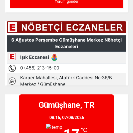
Gümüşhane, TR
08:16,
07/08/2026
°C