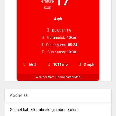
17
Açık
Bulutlar:
1%
Görünürlük:
10km
Gündoğumu:
05:24
Gün batımı:
19:30
66 %
1011 mb
3 mph
Weather from OpenWeatherMap
Abone Ol
Güncel haberler almak için abone olun