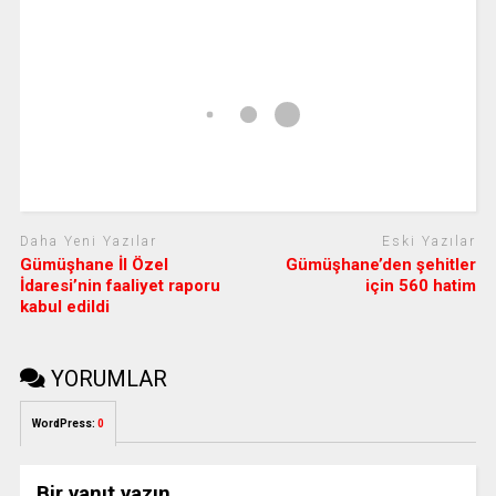
Daha Yeni Yazılar
Eski Yazılar
Gümüşhane İl Özel
Gümüşhane’den şehitler
İdaresi’nin faaliyet raporu
için 560 hatim
kabul edildi
YORUMLAR
WordPress:
0
Bir yanıt yazın