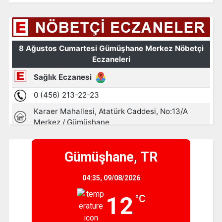
Gümüşhane, TR
04:35,
09/08/2026
12
°C