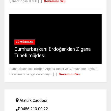
Şener Doğan, İl Millî [...]
Devamını Oku
GÜMÜŞHANE
Cumhurbaşkanı Erdoğan’dan Zigana
Tüneli müjdesi
Cumhurbaşkanı Erdoğan Zigana Tüneli ve Gümüşhane-Bayburt
Havalimanı ile ilgili de konuştu [...]
Devamını Oku
Atatürk Caddesi
0456 213 00 22