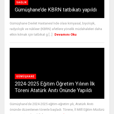
SAĞLIK
Gümüşhane’de KBRN tatbikatı yapıldı
Gümüşhane Devlet Hastanesi'nde olası kimyasal, biyolojik,
radyolojik ve nükleer (KBRN) afetlere yönelik müdahaleleri daha
etkin kılmak için tatbikat g [...]
Devamını Oku
GÜMÜŞHANE
2024-2025 Eğitim Öğretim Yılının İlk
Töreni Atatürk Anıtı Önünde Yapıldı
Gümüşhane’de 2024-2025 eğitim-eğretim yılı, Atatürk Anıtı
önünde düzenlenen törenle başladı. Törene, İl Millî Eğitim Müdürü