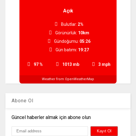
Açık
Bulutlar:
2%
Görünürlük:
10km
Gündoğumu:
05:26
Gün batımı:
19:27
97 %
1013 mb
3 mph
Weather from OpenWeatherMap
Abone Ol
Güncel haberler almak için abone olun