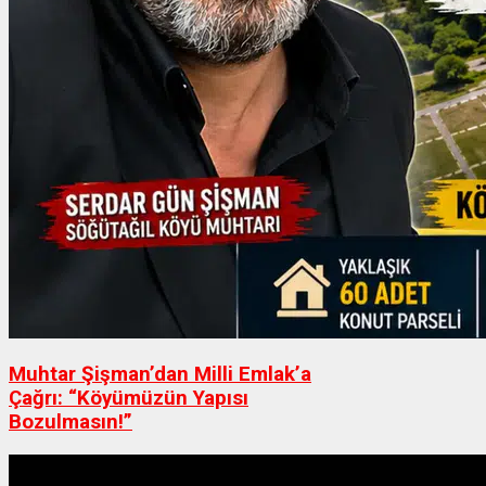
Muhtar Şişman’dan Milli Emlak’a
Çağrı: “Köyümüzün Yapısı
Bozulmasın!”