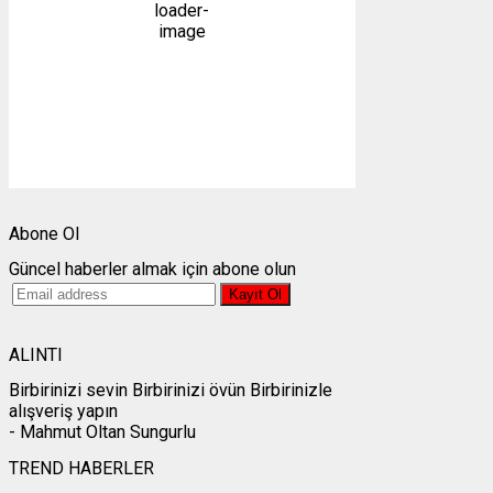
44 %
1008 mb
15 mph
Bulutlar:
8%
Görünürlük:
10km
Gündoğumu:
05:26
Gün batımı:
19:27
Weather from OpenWeatherMap
Abone Ol
Güncel haberler almak için abone olun
ALINTI
Birbirinizi sevin Birbirinizi övün Birbirinizle
alışveriş yapın
- Mahmut Oltan Sungurlu
TREND HABERLER