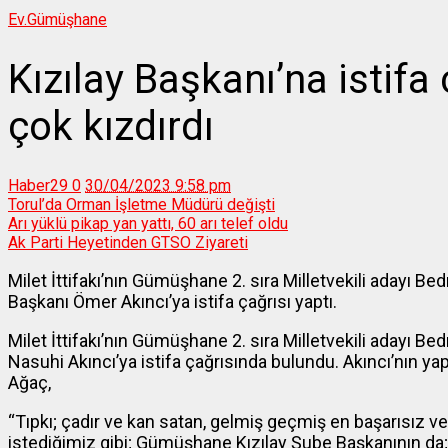
Ev.
Gümüşhane
Kızılay Başkanı’na istifa
çok kızdırdı
Haber29
0
30/04/2023 9:58 pm
Torul’da Orman İşletme Müdürü değişti
Arı yüklü pikap yan yattı, 60 arı telef oldu
Ak Parti Heyetinden GTSO Ziyareti
Milet İttifakı’nın Gümüşhane 2. sıra Milletvekili adayı 
Başkanı Ömer Akıncı’ya istifa çağrısı yaptı.
Milet İttifakı’nın Gümüşhane 2. sıra Milletvekili adayı 
Nasuhi Akıncı’ya istifa çağrısında bulundu. Akıncı’nın ya
Ağaç,
“Tıpkı; çadır ve kan satan, gelmiş geçmiş en başarısız ve
istediğimiz gibi; Gümüşhane Kızılay Şube Başkanının da; b