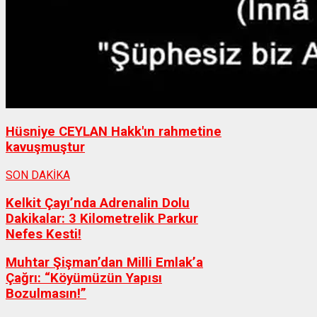
Hüsniye CEYLAN Hakk'ın rahmetine
kavuşmuştur
SON DAKİKA
Kelkit Çayı’nda Adrenalin Dolu
Dakikalar: 3 Kilometrelik Parkur
Nefes Kesti!
Muhtar Şişman’dan Milli Emlak’a
Çağrı: “Köyümüzün Yapısı
Bozulmasın!”