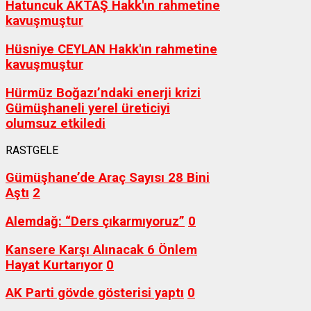
Hatuncuk AKTAŞ Hakk'ın rahmetine
kavuşmuştur
Hüsniye CEYLAN Hakk'ın rahmetine
kavuşmuştur
Hürmüz Boğazı’ndaki enerji krizi
Gümüşhaneli yerel üreticiyi
olumsuz etkiledi
RASTGELE
Gümüşhane’de Araç Sayısı 28 Bini
Aştı
2
Alemdağ: “Ders çıkarmıyoruz”
0
Kansere Karşı Alınacak 6 Önlem
Hayat Kurtarıyor
0
AK Parti gövde gösterisi yaptı
0