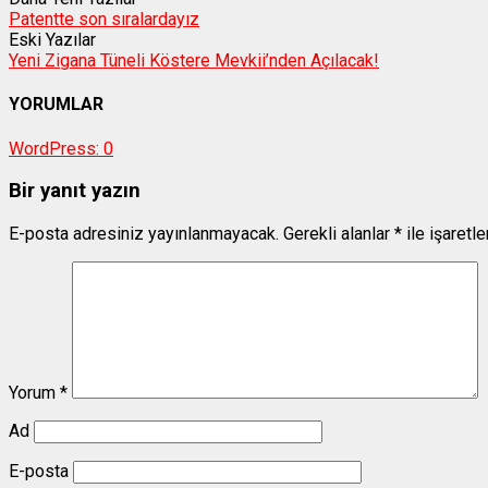
Patentte son sıralardayız
Eski Yazılar
Yeni Zigana Tüneli Köstere Mevkii’nden Açılacak!
YORUMLAR
WordPress:
0
Bir yanıt yazın
E-posta adresiniz yayınlanmayacak.
Gerekli alanlar
*
ile işaretl
Yorum
*
Ad
E-posta