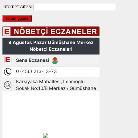
İnternet sitesi
Gümüşhane, TR
15:40,
09/08/2026
24
°C
açık