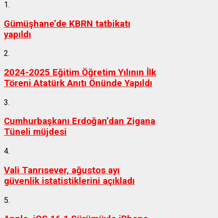
1.
Gümüşhane’de KBRN tatbikatı
yapıldı
2.
2024-2025 Eğitim Öğretim Yılının İlk
Töreni Atatürk Anıtı Önünde Yapıldı
3.
Cumhurbaşkanı Erdoğan’dan Zigana
Tüneli müjdesi
4.
Vali Tanrısever, ağustos ayı
güvenlik istatistiklerini açıkladı
5.