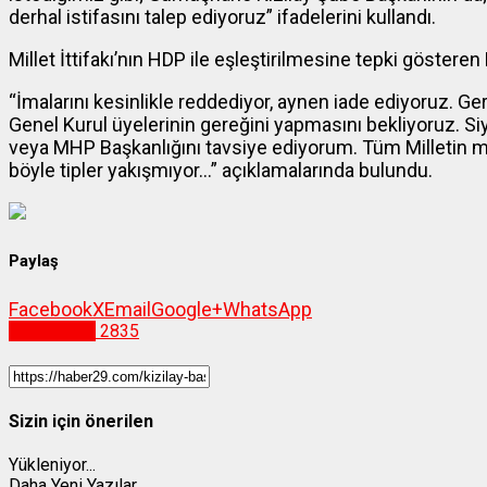
derhal istifasını talep ediyoruz” ifadelerini kullandı.
Millet İttifakı’nın HDP ile eşleştirilmesine tepki göstere
“İmalarını kesinlikle reddediyor, aynen iade ediyoruz. Ge
Genel Kurul üyelerinin gereğini yapmasını bekliyoruz. 
veya MHP Başkanlığını tavsiye ediyorum. Tüm Milletin ma
böyle tipler yakışmıyor…” açıklamalarında bulundu.
Paylaş
Facebook
X
Email
Google+
WhatsApp
Gümüşhane
2835
Sizin için önerilen
Yükleniyor...
Daha Yeni Yazılar