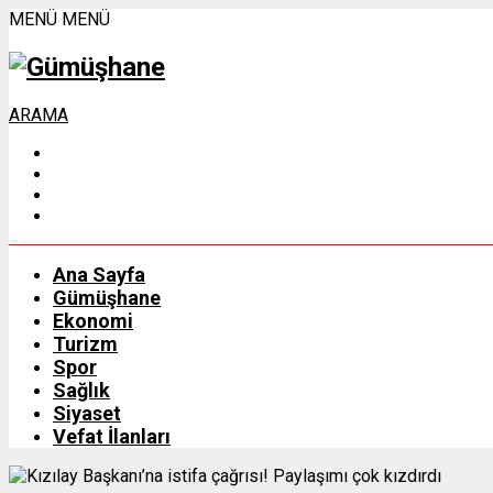
MENÜ
MENÜ
ARAMA
Ana Sayfa
Gümüşhane
Ekonomi
Turizm
Spor
Sağlık
Siyaset
Vefat İlanları