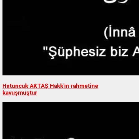
Hatuncuk AKTAŞ Hakk'ın rahmetine
kavuşmuştur