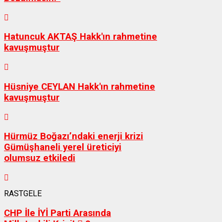
Hatuncuk AKTAŞ Hakk'ın rahmetine
kavuşmuştur
Hüsniye CEYLAN Hakk'ın rahmetine
kavuşmuştur
Hürmüz Boğazı’ndaki enerji krizi
Gümüşhaneli yerel üreticiyi
olumsuz etkiledi
RASTGELE
CHP İle İYİ Parti Arasında