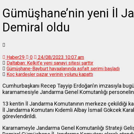
Gümüşhane’nin yeni İl 
Demiral oldu
Haber29
0
24/08/2023 10:07 am
Daltaban: Kelkit’e yeni sanayi sitesi şarttır
Gümüşhane-Bayburt havaalanında asfalt serimi başladı
Koç kardeşler pazar yerinin yolunu kapattı
Cumhurbaşkanı Recep Tayyip Erdoğan’ın imzasıyla bug
kararnamesiyle Jandarma Genel Komutanlığı personelinin 2
13 kentin İl Jandarma Komutanının merkeze çekildiği k
İl Jandarma Komutanı Kıdemli Albay İsmail Gökcek Kara
görevlendirildi.
Kararnameyle Jandarma Genel Komutanlığı Strateji Geliş