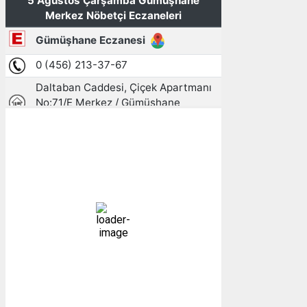
Gümüşhane, TR
03:53,
06/08/2026
11
°C
açık
96 %
1016 mb
4 mph
Bulutlar:
6%
Görünürlük:
10km
Gündoğumu:
05:23
Gün batımı:
19:31