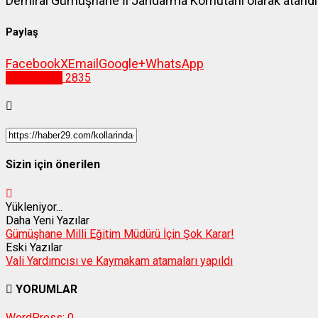
Demiral Gümüşhane İl Jandarma Komutanı olarak atandı
Paylaş
Facebook
X
Email
Google+
WhatsApp
Gümüşhane
2835
Sizin için önerilen
Yükleniyor...
Daha Yeni Yazılar
Gümüşhane Milli Eğitim Müdürü İçin Şok Karar!
Eski Yazılar
Vali Yardımcısı ve Kaymakam atamaları yapıldı
YORUMLAR
WordPress:
0