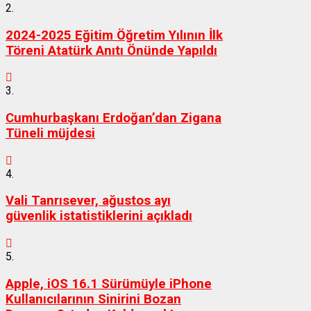
2.
2024-2025 Eğitim Öğretim Yılının İlk
Töreni Atatürk Anıtı Önünde Yapıldı
3.
Cumhurbaşkanı Erdoğan’dan Zigana
Tüneli müjdesi
4.
Vali Tanrısever, ağustos ayı
güvenlik istatistiklerini açıkladı
5.
Apple, iOS 16.1 Sürümüyle iPhone
Kullanıcılarının Sinirini Bozan