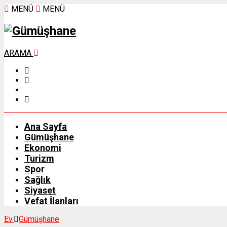
MENÜ
MENÜ
ARAMA
Ana Sayfa
Gümüşhane
Ekonomi
Turizm
Spor
Sağlık
Siyaset
Vefat İlanları
Ev.
Gümüşhane